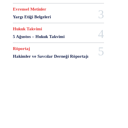
28 Haziran
28 Mart
28 Nisan
28 Ocak
Evrensel Metinler
28 Şubat
28 Şubat Darbesi
28 Şubat Kararları
Yargı Etiği Belgeleri
28 Temmuz
2863 Sayılı Kanun
29 Ağustos
29 Ekim
29 Kasım
29 Mart
29 Ocak
Hukuk Takvimi
29 Temmuz
298 Sayılı Kanun
3 Ağustos
5 Ağustos – Hukuk Takvimi
3 Ekim
3 Nisan
3 Ocak
30 Ağustos
30 Aralık
30 Ekim
30 Kasım
30 Mart
Röportaj
30 Ocak
30 Temmuz
31 Aralık
31 Ekim
Hakimler ve Savcılar Derneği Röportajı
31 Ocak
31 Temmuz
33 Kurşun Olayı
4 Ağustos
4 Mayıs
4 Şubat
4 Temmuz
49'lar Davası
5 Ağustos
5 Aralık
5 Ekim
5 Kasım
5 Nisan
5 Nisan Avukatlar Günü
5816 sayılı Kanun
6 Ağustos
6 Aralık
6 Haziran
6 Kasım
6 Mart
6 Mayıs
6 Nisan
6 Ocak
6 Şubat
6 Temmuz
6-7 Eylül Olayları
6284
7 Ağustos
7 Aralık
7 Eylül
7 Kasım
7 Mart
7 Mayıs
7 Ocak