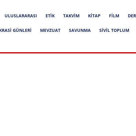
ULUSLARARASI
ETIK
TAKVIM
KITAP
FILM
DER
KRASI GÜNLERI
MEVZUAT
SAVUNMA
SIVIL TOPLUM