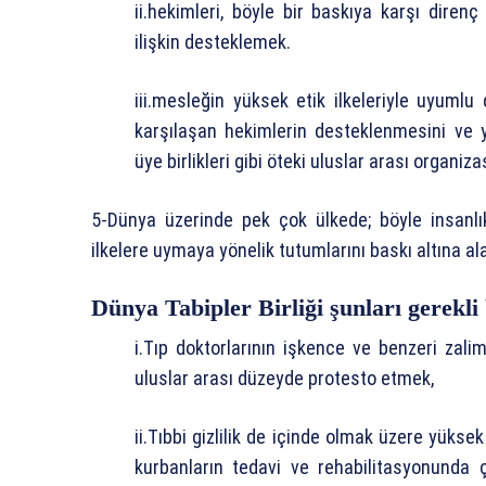
ii.hekimleri, böyle bir baskıya karşı diren
ilişkin desteklemek.
iii.mesleğin yüksek etik ilkeleriyle uyuml
karşılaşan hekimlerin desteklenmesini ve yür
üye birlikleri gibi öteki uluslar arası organi
5-Dünya üzerinde pek çok ülkede; böyle insanlı
ilkelere uymaya yönelik tutumlarını baskı altına a
Dünya Tabipler Birliği şunları gerekli
i.Tıp doktorlarının işkence ve benzeri zalimc
uluslar arası düzeyde protesto etmek,
ii.Tıbbi gizlilik de içinde olmak üzere yükse
kurbanların tedavi ve rehabilitasyonunda ç