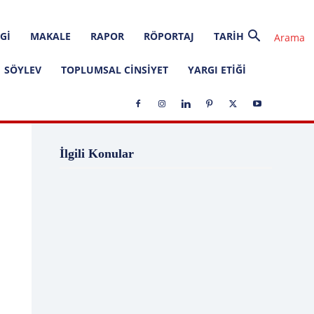
GI
MAKALE
RAPOR
RÖPORTAJ
TARIH
SÖYLEV
TOPLUMSAL CINSIYET
YARGI ETIĞI
1 Ağustos
1 Aralık
1 Eylül
1 Kasım
İlgili Konular
1 Liralık Dava
1 Mayıs
1 Ocak
1 Şubat
10 Ağustos
10 Aralık
10 Emir
10 Haziran
10 Kasım
10 Nisan
10 Ocak
10 Şubat
11 Ağustos
11 Eylül
11 Eylül saldırıları
11 Haziran
11 Mayıs
11 Ocak
11 Şubat
11 Temmuz
12 Ağustos
12 Angry Men
12 Aralık
12 Ekim
12 Eylül
12 Eylül Anayasası
12 Eylül Darbe Bildirisi
12 Eylül Darbesi
12 Eylül Davası
12 Haziran