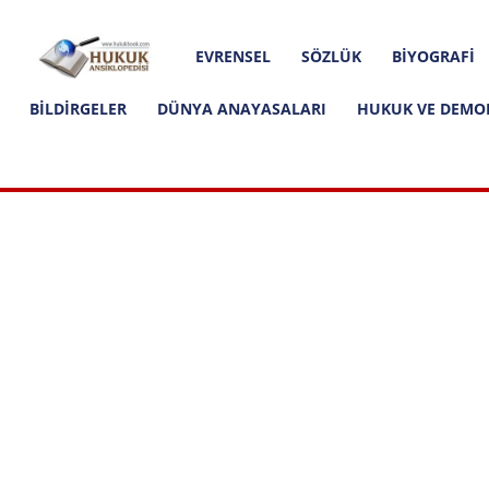
Hakkımızda
İletişim
Editoryal İlkeler
Hukuk
EVRENSEL
SÖZLÜK
BIYOGRAFI
Ansiklopedisi
BILDIRGELER
DÜNYA ANAYASALARI
HUKUK VE DEMO