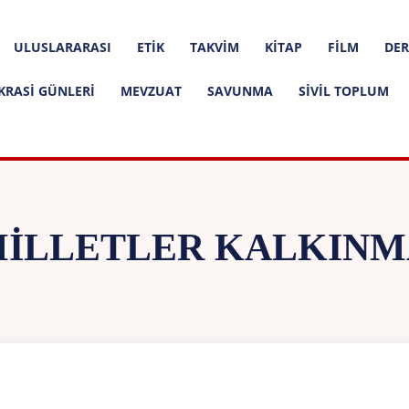
ULUSLARARASI
ETIK
TAKVIM
KITAP
FILM
DER
KRASI GÜNLERI
MEVZUAT
SAVUNMA
SIVIL TOPLUM
MILLETLER KALKIN