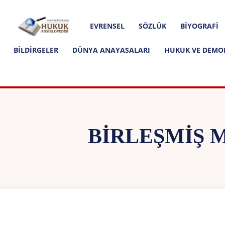
Hakkımızda
İletişim
Editoryal İlkeler
Hukuk
EVRENSEL
SÖZLÜK
BIYOGRAFI
Ansiklopedisi
BILDIRGELER
DÜNYA ANAYASALARI
HUKUK VE DEMO
BIRLEŞMIŞ 