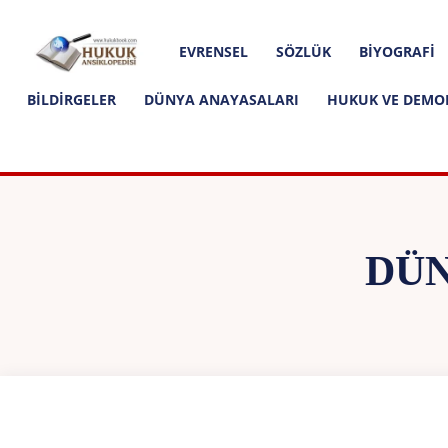
Hakkımızda
İletişim
Editoryal İlkeler
Hukuk
EVRENSEL
SÖZLÜK
BIYOGRAFI
Ansiklopedisi
BILDIRGELER
DÜNYA ANAYASALARI
HUKUK VE DEMO
DÜN