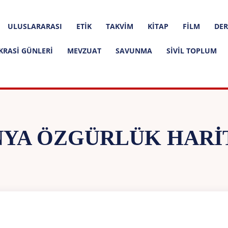
ULUSLARARASI
ETIK
TAKVIM
KITAP
FILM
DER
KRASI GÜNLERI
MEVZUAT
SAVUNMA
SIVIL TOPLUM
YA ÖZGÜRLÜK HARI