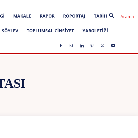
GI
MAKALE
RAPOR
RÖPORTAJ
TARIH
SÖYLEV
TOPLUMSAL CINSIYET
YARGI ETIĞI
TASI