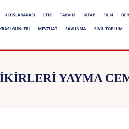
ULUSLARARASI
ETIK
TAKVIM
KITAP
FILM
DER
KRASI GÜNLERI
MEVZUAT
SAVUNMA
SIVIL TOPLUM
IKIRLERI YAYMA CE