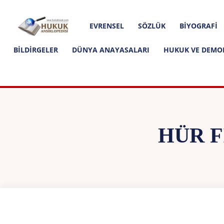
Hakkımızda
İletişim
Editoryal İlkeler
Hukuk
EVRENSEL
SÖZLÜK
BIYOGRAFI
Ansiklopedisi
BILDIRGELER
DÜNYA ANAYASALARI
HUKUK VE DEMO
HÜR F