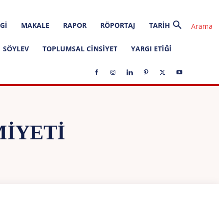
GI
MAKALE
RAPOR
RÖPORTAJ
TARIH
SÖYLEV
TOPLUMSAL CINSIYET
YARGI ETIĞI
MIYETI