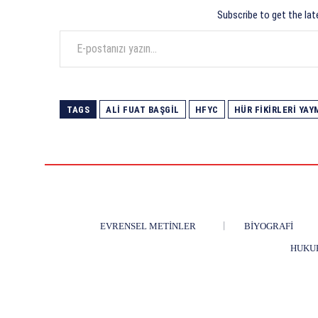
Subscribe to get the lat
E-postanızı yazın…
TAGS
ALI FUAT BAŞGIL
HFYC
HÜR FIKIRLERI YAY
EVRENSEL METINLER
BIYOGRAFI
HUKU