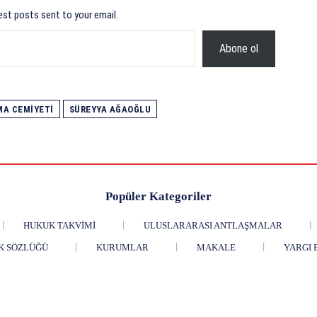
est posts sent to your email.
Abone ol
MA CEMIYETI
SÜREYYA AĞAOĞLU
Popüler Kategoriler
HUKUK TAKVIMI
ULUSLARARASI ANTLAŞMALAR
K SÖZLÜĞÜ
KURUMLAR
MAKALE
YARGI 