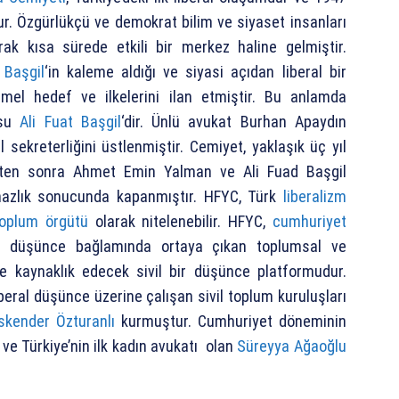
r. Özgürlükçü ve demokrat bilim ve siyaset insanları
rak kısa sürede etkili bir merkez haline gelmiştir.
 Başgil
‘in kaleme aldığı ve siyasi açıdan liberal bir
mel hedef ve ilkelerini ilan etmiştir. Bu anlamda
usu
Ali Fuat Başgil
‘dir. Ünlü avukat Burhan Apaydın
l sekreterliğini üstlenmiştir. Cemiyet, yaklaşık üç yıl
ikten sonra Ahmet Emin Yalman ve Ali Fuad Başgil
mazlık sonucunda kapanmıştır. HFYC, Türk
liberalizm
 toplum örgütü
olarak nitelenebilir. HFYC,
cumhuriyet
l düşünce bağlamında ortaya çıkan toplumsal ve
re kaynaklık edecek sivil bir düşünce platformudur.
beral düşünce üzerine çalışan sivil toplum kuruluşları
İskender Özturanlı
kurmuştur. Cumhuriyet döneminin
ı ve Türkiye’nin ilk kadın avukatı olan
Süreyya Ağaoğlu