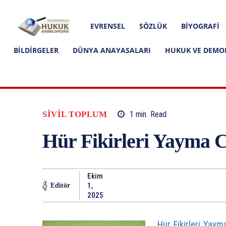
Hakkımızda
İletişim
Editoryal İlkeler
Hukuk
EVRENSEL
SÖZLÜK
BIYOGRAFI
Ansiklopedisi
BILDIRGELER
DÜNYA ANAYASALARI
HUKUK VE DEMO
SIVIL TOPLUM
1
min.
Read
Hür Fikirleri Yayma 
Ekim
1,
Editör
2025
Hür Fikirleri Yaym