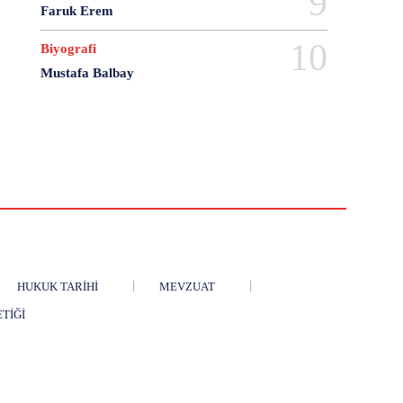
28 Haziran
28 Mart
28 Nisan
28 Ocak
Faruk Erem
28 Şubat
28 Şubat Darbesi
28 Şubat Kararları
Biyografi
28 Temmuz
2863 Sayılı Kanun
29 Ağustos
Mustafa Balbay
29 Ekim
29 Kasım
29 Mart
29 Ocak
29 Temmuz
298 Sayılı Kanun
3 Ağustos
3 Ekim
3 Nisan
3 Ocak
30 Ağustos
30 Aralık
30 Ekim
30 Kasım
30 Mart
30 Ocak
30 Temmuz
31 Aralık
31 Ekim
31 Ocak
31 Temmuz
33 Kurşun Olayı
4 Ağustos
4 Mayıs
4 Şubat
4 Temmuz
49'lar Davası
5 Ağustos
5 Aralık
5 Ekim
5 Kasım
5 Nisan
5 Nisan Avukatlar Günü
HUKUK TARIHI
MEVZUAT
5816 sayılı Kanun
6 Ağustos
6 Aralık
6 Haziran
6 Kasım
6 Mart
6 Mayıs
ETIĞI
6 Nisan
6 Ocak
6 Şubat
6 Temmuz
6-7 Eylül Olayları
6284
7 Ağustos
7 Aralık
7 Eylül
7 Kasım
7 Mart
7 Mayıs
7 Ocak