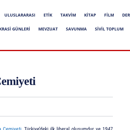
ULUSLARARASI
ETIK
TAKVIM
KITAP
FILM
DER
KRASI GÜNLERI
MEVZUAT
SAVUNMA
SIVIL TOPLUM
Cemiyeti
a Cemiyeti
, Türkiye’deki ilk liberal oluşumdur ve 1947