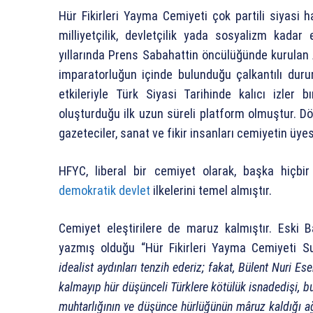
Hür Fikirleri Yayma Cemiyeti çok partili siyasi
milliyetçilik, devletçilik yada sosyalizm kada
yıllarında Prens Sabahattin öncülüğünde kurulan Ah
imparatorluğun içinde bulunduğu çalkantılı d
etkileriyle Türk Siyasi Tarihinde kalıcı izler
oluşturduğu ilk uzun süreli platform olmuştur. Dö
gazeteciler, sanat ve fikir insanları cemiyetin üyes
HFYC, liberal bir cemiyet olarak, başka hiçbi
demokratik devlet
ilkelerini temel almıştır.
Cemiyet eleştirilere de maruz kalmıştır. Eski 
yazmış olduğu “Hür Fikirleri Yayma Cemiyeti Su
idealist aydınları tenzih ederiz; fakat, Bülent Nuri 
kalmayıp hür düşünceli Türklere kötülük isnadedişi, b
muhtarlığının ve düşünce hürlüğünün mâruz kaldığı ağı