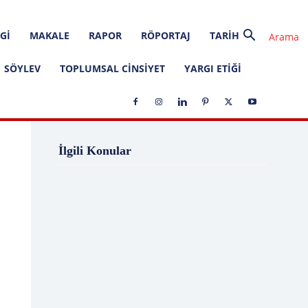
GI
MAKALE
RAPOR
RÖPORTAJ
TARIH
SÖYLEV
TOPLUMSAL CINSIYET
YARGI ETIĞI
1 Ağustos
1 Aralık
1 Eylül
1 Kasım
İlgili Konular
1 Liralık Dava
1 Mayıs
1 Ocak
1 Şubat
10 Ağustos
10 Aralık
10 Emir
10 Haziran
10 Kasım
10 Nisan
10 Ocak
10 Şubat
11 Ağustos
11 Eylül
11 Eylül saldırıları
11 Haziran
11 Mayıs
11 Ocak
11 Şubat
11 Temmuz
12 Ağustos
12 Angry Men
12 Aralık
12 Ekim
12 Eylül
12 Eylül Anayasası
12 Eylül Darbe Bildirisi
12 Eylül Darbesi
12 Eylül Davası
12 Haziran