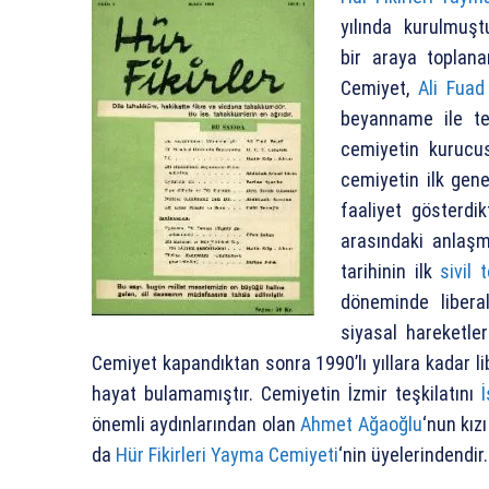
yılında kurulmuştu
bir araya toplana
Cemiyet,
Ali Fuad
beyanname ile te
cemiyetin kuruc
cemiyetin ilk gene
faaliyet gösterd
arasındaki anlaş
tarihinin ilk
sivil
döneminde libera
siyasal hareketle
Cemiyet kapandıktan sonra 1990’lı yıllara kadar li
hayat bulamamıştır. Cemiyetin İzmir teşkilatını
önemli aydınlarından olan
Ahmet Ağaoğlu
‘nun kız
da
Hür Fikirleri Yayma Cemiyeti
‘nin üyelerindendir.