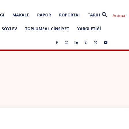
GI
MAKALE
RAPOR
RÖPORTAJ
TARIH
SÖYLEV
TOPLUMSAL CINSIYET
YARGI ETIĞI