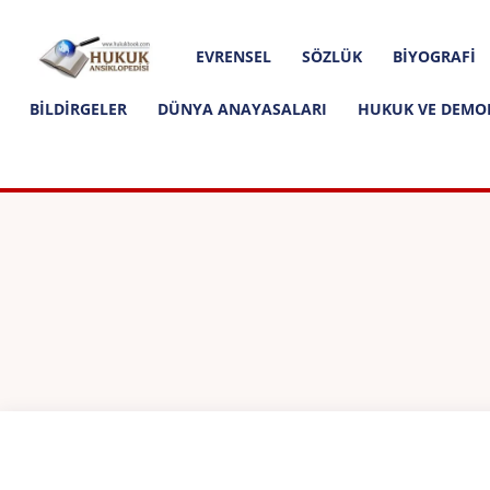
Hakkımızda
İletişim
Editoryal İlkeler
Hukuk
EVRENSEL
SÖZLÜK
BIYOGRAFI
Ansiklopedisi
BILDIRGELER
DÜNYA ANAYASALARI
HUKUK VE DEMO