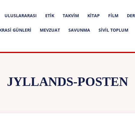
ULUSLARARASI
ETIK
TAKVIM
KITAP
FILM
DER
KRASI GÜNLERI
MEVZUAT
SAVUNMA
SIVIL TOPLUM
JYLLANDS-POSTEN