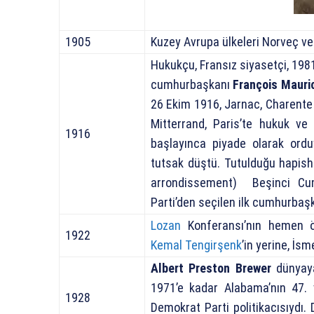
1905
Kuzey Avrupa ülkeleri Norveç ve 
Hukukçu, Fransız siyasetçi, 198
cumhurbaşkanı
François Mauric
26 Ekim 1916, Jarnac, Charente 
Mitterrand, Paris’te hukuk ve 
1916
başlayınca piyade olarak ordu
tutsak düştü. Tutulduğu hapisha
arrondissement) Beşinci Cum
Parti’den seçilen ilk cumhurbaş
Lozan
Konferansı’nın hemen ön
1922
Kemal Tengirşenk
’in yerine, İsm
Albert Preston Brewer
dünyay
1971’e kadar Alabama’nın 47. 
1928
Demokrat Parti politikacısıydı.