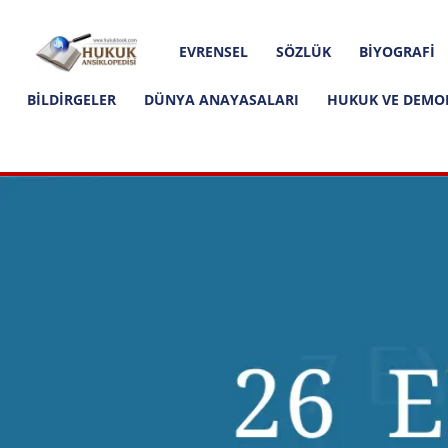
Hakkımızda
İletişim
Editoryal İlkeler
Hukuk
EVRENSEL
SÖZLÜK
BIYOGRAFI
Ansiklopedisi
BILDIRGELER
DÜNYA ANAYASALARI
HUKUK VE DEMO