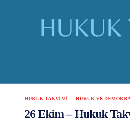
HUKUK TAKVIMI
HUKUK VE DEMOKRA
26 Ekim – Hukuk Tak