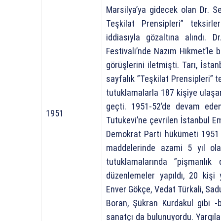
Marsilya’ya gidecek olan Dr. S
Teşkilat Prensipleri” teksirl
iddiasıyla gözaltına alındı. 
Festivali’nde Nazım Hikmet’le b
görüşlerini iletmişti. Tarı, İst
sayfalık ”Teşkilat Prensipleri” te
tutuklamalarla 187 kişiye ulaşa
geçti. 1951-52’de devam ede
1951
Tutukevi’ne çevrilen İstanbul E
Demokrat Parti hükümeti 1951 
maddelerinde azami 5 yıl ola
tutuklamalarında ”pişmanlık 
düzenlemeler yapıldı, 20 kişi 
Enver Gökçe, Vedat Türkali, Sad
Boran, Şükran Kurdakul gibi -
sanatçı da bulunuyordu. Yargıla