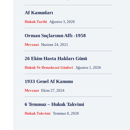
18 Aralık
18 Kasım
18 Mart
18 Mayıs
Af Kanunları
18 Nisan
18 Ocak
1876 Anayasası
19 Ağustos
19 Aralık
19 Eylül
19 Haziran
Hukuk Tarihi
Ağustos 3, 2026
19 Kasım
19 Mayıs
Orman Suçlarının Affı -1958
19 Mayıs Atatürk'ü Anma Gençlik ve Spor Bayramı
19 Nisan
19 Ocak
19 Şubat
19 Temmuz
Mevzuat
Haziran 24, 2021
1921 Af Kanunu
1921 Anayasası
26 Ekim Hasta Hakları Günü
1922 Genel Af Kanunu
1924 Anayasası
1933 Genel Af Kanunu
1947 Yardım Antlaşması
Hukuk Ve Demokrasi Günleri
Ağustos 1, 2026
1958 Orman Affı
1960 Af Kanunu
1960 Darbesi
1933 Genel Af Kanunu
1960 Ek Af Kanunu
1960 Geçici Anayasası
1960 Genel Af Kanunu
1961 Anayasası
Mevzuat
Ekim 27, 2024
1961 Halkoylaması
1966 Genel Af Kanunu
1966 Genel Affı
1982 Anayasası
1984
6 Temmuz – Hukuk Takvimi
1985 Af Kanunu
2 Ağustos
2 Aralık
2 Ekim
Hukuk Takvimi
Temmuz 6, 2026
2 Eylül
2 Kasım
2 Nisan
2 Ocak
2 Şubat
20 Ağustos
20 Aralık