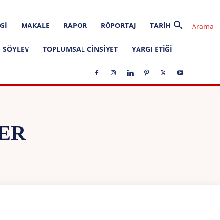
GI
MAKALE
RAPOR
RÖPORTAJ
TARIH
SÖYLEV
TOPLUMSAL CINSIYET
YARGI ETIĞI
ER