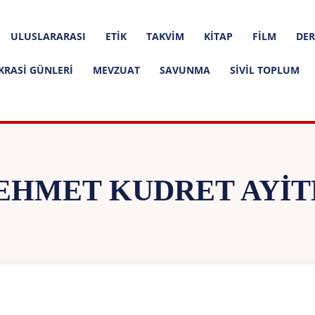
ULUSLARARASI
ETIK
TAKVIM
KITAP
FILM
DER
KRASI GÜNLERI
MEVZUAT
SAVUNMA
SIVIL TOPLUM
EHMET KUDRET AYIT