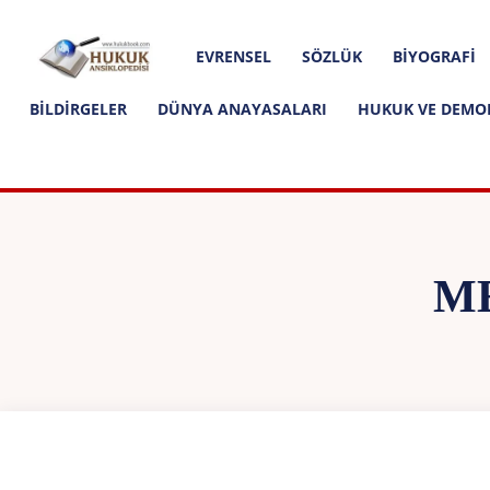
Hakkımızda
İletişim
Editoryal İlkeler
Hukuk
EVRENSEL
SÖZLÜK
BIYOGRAFI
Ansiklopedisi
BILDIRGELER
DÜNYA ANAYASALARI
HUKUK VE DEMO
M