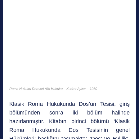
Roma Hukuku Dersleri Aile Hukuku – Kudret Ayiter – 1960
Klasik Roma Hukukunda Dos’un Tesisi, giriş
bölümünden sonra iki bölüm halinde
hazırlanmıştır. Kitabın birinci bölümü ‘Klasik
Roma Hukukunda Dos Tesisinin genel
Hükümleri’ başlığını taşımakta; ‘Dos’ ve Evlilik’,