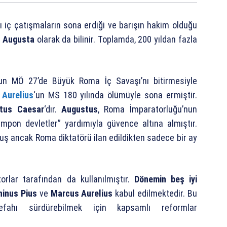
 iç çatışmaların sona erdiği ve barışın hakim olduğu
 Augusta
olarak da bilinir. Toplamda, 200 yıldan fazla
un MÖ 27’de Büyük Roma İç Savaşı’nı bitirmesiyle
Aurelius
‘un MS 180 yılında ölümüyle sona ermiştir.
tus Caesar
‘dır.
Augustus
, Roma İmparatorluğu’nun
tampon devletler” yardımıyla güvence altına almıştır.
muş ancak Roma diktatörü ilan edildikten sadece bir ay
rlar tarafından da kullanılmıştır.
Dönemin beş iyi
ninus Pius
ve
Marcus Aurelius
kabul edilmektedir. Bu
efahı sürdürebilmek için kapsamlı reformlar