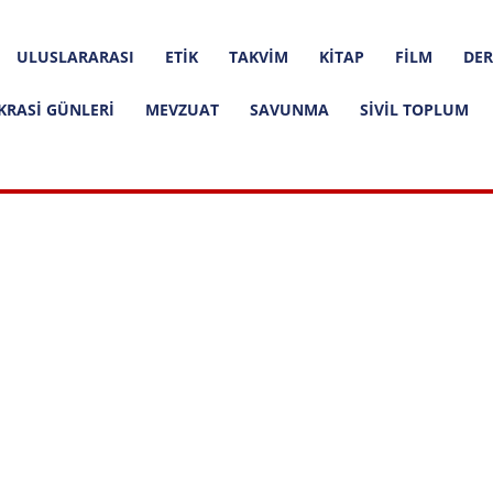
ULUSLARARASI
ETIK
TAKVIM
KITAP
FILM
DER
KRASI GÜNLERI
MEVZUAT
SAVUNMA
SIVIL TOPLUM