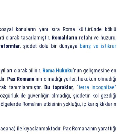
 sosyal konuların yanı sıra Roma kültüründe köklü
ti olarak tasarlamıştır.
Romalıların
refahı ve huzuru,
reformlar
, şiddet dolu bir dünyaya
barış ve istikrar
ılları olarak bilinir.
Roma Hukuku
‘nun gelişmesine en
dir.
Pax Romana
‘nın olmadığı yerler, hukukun olmadığı
rak tanımlanmıştır.
Bu topraklar,
“
terra incognitae
”
özgürlük ile güvenliğin olmadığı, şiddetin kol gezdiği
ölgelerde Roma’nın etkisinin yokluğu, iç karışıklıkların
eana) ile kıyaslanmaktadır. Pax Romana’nın yarattığı