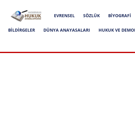
Hakkımızda
İletişim
Editoryal İlkeler
Hukuk
EVRENSEL
SÖZLÜK
BIYOGRAFI
Ansiklopedisi
BILDIRGELER
DÜNYA ANAYASALARI
HUKUK VE DEMO