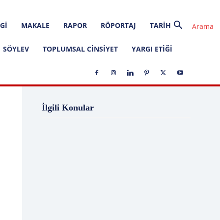
GI
MAKALE
RAPOR
RÖPORTAJ
TARIH
SÖYLEV
TOPLUMSAL CINSIYET
YARGI ETIĞI
1 Ağustos
1 Aralık
1 Eylül
1 Kasım
İlgili Konular
1 Liralık Dava
1 Mayıs
1 Ocak
1 Şubat
10 Ağustos
10 Aralık
10 Emir
10 Haziran
10 Kasım
10 Nisan
10 Ocak
10 Şubat
11 Ağustos
11 Eylül
11 Eylül saldırıları
11 Haziran
11 Mayıs
11 Ocak
11 Şubat
11 Temmuz
12 Ağustos
12 Angry Men
12 Aralık
12 Ekim
12 Eylül
12 Eylül Anayasası
12 Eylül Darbe Bildirisi
12 Eylül Darbesi
12 Eylül Davası
12 Haziran