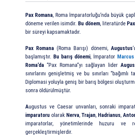
Pax Romana
, Roma İmparatorluğu’nda büyük çaplı
döneme verilen isimdir.
Bu dönem
, literatürde
Pax
bir süreyi kapsamaktadır.
Pax Romana
(Roma Barışı) dönemi,
Augustus
‘
başlamıştır.
Bu barış dönemi
, İmparator
Marcus 
Roma’da
“Pax Romana”yı sağlayan lider
Augus
sınırlarını genişletmiş ve bu sınırları “bağımlı 
Diplomasi yoluyla geniş bir barış bölgesi oluştur
sonra öldürülmüştür.
A
ugustus ve Caesar unvanları, sonraki imparato
imparatoru
olarak
Nerva
,
Trajan
,
Hadrianus
,
Anto
imparatorlar, yönetimlerinde huzuru ve r
gerçekleştirmişlerdir.