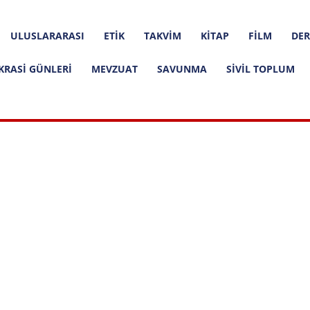
ULUSLARARASI
ETIK
TAKVIM
KITAP
FILM
DER
KRASI GÜNLERI
MEVZUAT
SAVUNMA
SIVIL TOPLUM