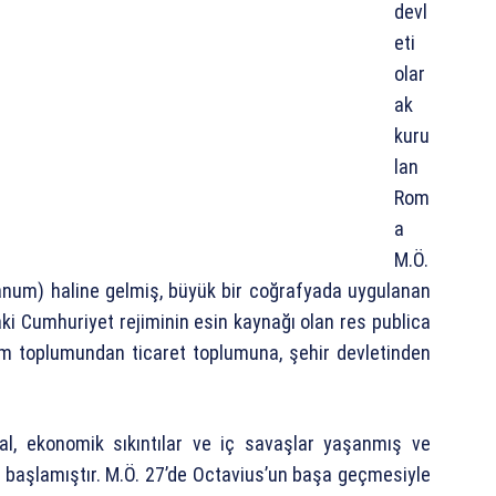
devl
eti
olar
ak
kuru
lan
Rom
a
M.Ö.
anum) haline gelmiş, büyük bir coğrafyada uygulanan
i Cumhuriyet rejiminin esin kaynağı olan res publica
ım toplumundan ticaret toplumuna, şehir devletinden
al, ekonomik sıkıntılar ve iç savaşlar yaşanmış ve
başlamıştır. M.Ö. 27’de Octavius’un başa geçmesiyle