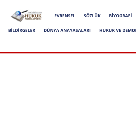
Hakkımızda
İletişim
Editoryal İlkeler
Hukuk
EVRENSEL
SÖZLÜK
BIYOGRAFI
Ansiklopedisi
BILDIRGELER
DÜNYA ANAYASALARI
HUKUK VE DEMO