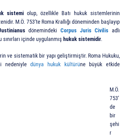
uk sistemi
olup, özellikle Batı hukuk sistemlerinin
zenidir. M.Ö. 753’te Roma Krallığı döneminden başlayıp
Justinianus
dönemindeki
Corpus Juris Civilis
adlı
 sınırları içinde uygulanmış
hukuk sistemidir
.
 ve sistematik bir yapı geliştirmiştir. Roma Hukuku,
si nedeniyle
dünya hukuk kültürü
ne büyük etkide
M.Ö.
753’
de
bir
şehi
r