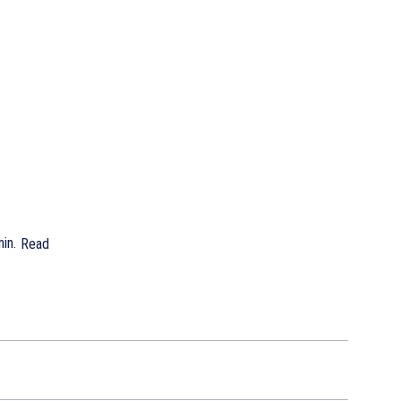
in.
Read