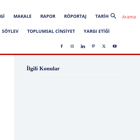
GI
MAKALE
RAPOR
RÖPORTAJ
TARIH
SÖYLEV
TOPLUMSAL CINSIYET
YARGI ETIĞI
1 Ağustos
1 Aralık
1 Eylül
1 Kasım
İlgili Konular
1 Liralık Dava
1 Mayıs
1 Ocak
1 Şubat
10 Ağustos
10 Aralık
10 Emir
10 Haziran
10 Kasım
10 Nisan
10 Ocak
10 Şubat
11 Ağustos
11 Eylül
11 Eylül saldırıları
11 Haziran
11 Mayıs
11 Ocak
11 Şubat
11 Temmuz
12 Ağustos
12 Angry Men
12 Aralık
12 Ekim
12 Eylül
12 Eylül Anayasası
12 Eylül Darbe Bildirisi
12 Eylül Darbesi
12 Eylül Davası
12 Haziran