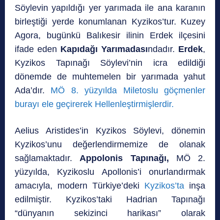
Söylevin yapıldığı yer yarımada ile ana karanın
birleştiği yerde konumlanan Kyzikos’tur. Kuzey
Agora, bugünkü Balıkesir ilinin Erdek ilçesini
ifade eden
Kapıdağı Yarımadası
ndadır.
Erdek
,
Kyzikos Tapınağı Söylevi’nin icra edildiği
dönemde de muhtemelen bir yarımada yahut
Ada’dır.
MÖ 8. yüzyılda Miletoslu göçmenler
burayı ele geçirerek Hellenleştirmişlerdir.
Aelius Aristides’in Kyzikos Söylevi, dönemin
Kyzikos’unu değerlendirmemize de olanak
sağlamaktadır.
Appolonis Tapınağı,
MÖ 2.
yüzyılda, Kyzikoslu Apollonis’i onurlandırmak
amacıyla, modern Türkiye’deki
Kyzikos’ta
inşa
edilmiştir. Kyzikos’taki Hadrian Tapınağı
“dünyanın sekizinci harikası” olarak