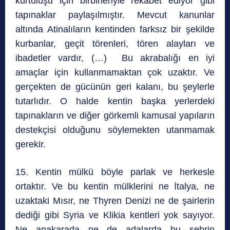
kurtuluşu için birbirleriyle rekabet ediyor gibi
tapınaklar paylaşılmıştır. Mevcut kanunlar
altında Atinalıların kentinden farksız bir şekilde
kurbanlar, geçit törenleri, tören alayları ve
ibadetler vardır, (…) Bu akrabalığı en iyi
amaçlar için kullanmamaktan çok uzaktır. Ve
gerçekten de gücünün geri kalanı, bu şeylerle
tutarlıdır. O halde kentin başka yerlerdeki
tapınakların ve diğer görkemli kamusal yapıların
destekçisi olduğunu söylemekten utanmamak
gerekir.
15. Kentin mülkü böyle parlak ve herkesle
ortaktır. Ve bu kentin mülklerini ne İtalya, ne
uzaktaki Mısır, ne Thyren Denizi ne de şairlerin
dediği gibi Syria ve Klikia kentleri yok sayıyor.
Ne anakarada ne de adalarda bu şehrin