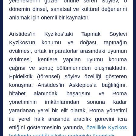
yeteneklerini gözler önüne seren Söylev, o
dönemin dinsel, sanatsal ve kültürel değerlerini
anlamak için önemli bir kaynaktır.
Aristides’in Kyzikos’taki Tapınak Söylevi
Kyzikos’un konumu ve doğası, tapınağın
övülmesi, ortak imparatorlar arasındaki uyumun
övülmesi, kentlere yapılan uyumu koruma
çağrısı ve sonuç bölümlerinden oluşmaktadır.
Epideiktik (törensel) söylev özelliği gösteren
konuşma; Aristides’in Asklepios’a bağlılığını,
hitabet alanındaki başarısını ve Roma
yönetiminin imkânlarından sonuna kadar
yararlanan yerel bir elit olarak, Roma yönetimi
ile yerel halk arasında aracılık görevini icra
ettiğini göstermesinin yanında,
özellikle Kyzikos
hakkında verdiği bilgiler nedeniyle önemlidir.