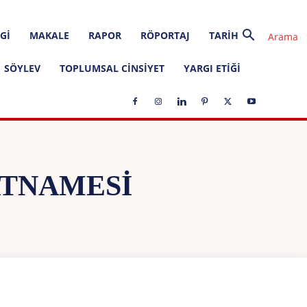
GI
MAKALE
RAPOR
RÖPORTAJ
TARIH
SÖYLEV
TOPLUMSAL CINSIYET
YARGI ETIĞI
ATNAMESI