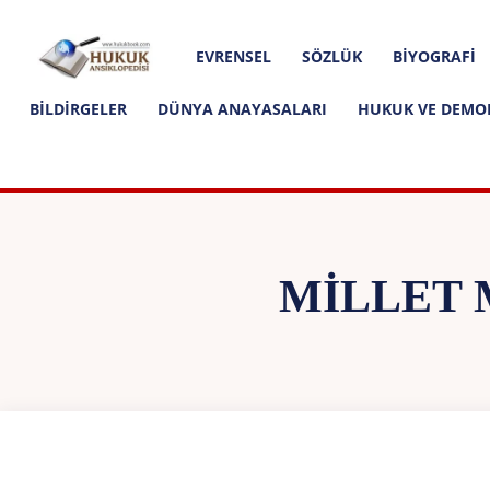
Hakkımızda
İletişim
Editoryal İlkeler
Hukuk
EVRENSEL
SÖZLÜK
BIYOGRAFI
Ansiklopedisi
BILDIRGELER
DÜNYA ANAYASALARI
HUKUK VE DEMO
MILLET 