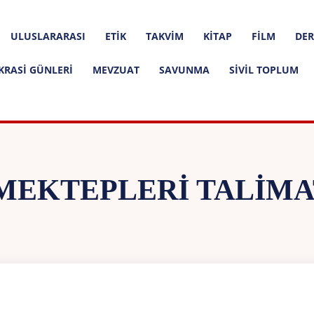
ULUSLARARASI
ETIK
TAKVIM
KITAP
FILM
DER
KRASI GÜNLERI
MEVZUAT
SAVUNMA
SIVIL TOPLUM
MEKTEPLERI TALIM