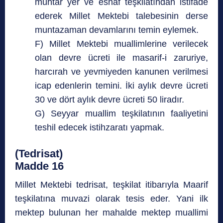
muhtar yer ve esnaf teşkilatından istifade
ederek Millet Mektebi talebesinin derse
muntazaman devamlarını temin eylemek.
F) Millet Mektebi muallimlerine verilecek
olan devre ücreti ile masarif-i zaruriye,
harcırah ve yevmiyeden kanunen verilmesi
icap edenlerin temini. İki aylık devre ücreti
30 ve dört aylık devre ücreti 50 liradır.
G) Seyyar muallim teşkilatının faaliyetini
teshil edecek istihzaratı yapmak.
(Tedrisat)
Madde 16
Millet Mektebi tedrisat, teşkilat itibarıyla Maarif
teşkilatına muvazi olarak tesis eder. Yani ilk
mektep bulunan her mahalde mektep muallimi