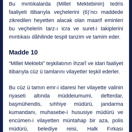
Bu mıntıkalarda (Millet Mektebinin) tedris
faaliyeti itibarıyla veçhelerini (6)ʼncı maddede
zikredilen heyetten alacak olan maarif eminleri
bu veçhelerin tarz-ı icra ve suret-i takiplerini
mıntıkası dâhilinde tespit tanzim ve tamim eder.
Madde 10
“Millet Mektebi” teşkilatının ihzarî ve idari faaliyet
itibarıyla cüz ü tamlarını vilayetler teşkil ederler.
Bu cüz ü tamın emr-i idaresi her vilayette valinin
riyaseti altında müddeiumumi, defterdar,
başmühendis, sıhhiye müdürü, jandarma
kumandanı, muhasebe-i hususiye müdürü ve
encümen-i vilayetten müntahap bir aza, polis
müdürü, belediye reisi, Halk Fırkası