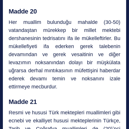
Madde 20
Her muallim bulunduğu mahalde (30-50)
vatandaştan mürekkep bir millet mektebi
dershanesinin tedrisatını ifa ile mükelleftirler. Bu
mükellefiyeti ifa ederken gerek talebenin
devamından ve gerek vesaitinin ve diğer
levazımın noksanından dolayı bir müşkülata
uğrarsa derhal mıntıkasının müfettişini haberdar
ederek devamı temin ve noksanını izale
ettirmeye mecburdur.
Madde 21
Resmi ve hususi Türk mektepleri muallimleri gibi
ecnebi ve ekalliyet hususi mekteplerinin Türkçe,
Tarih ve Coğrafya muallimleri de (20)ʼnci