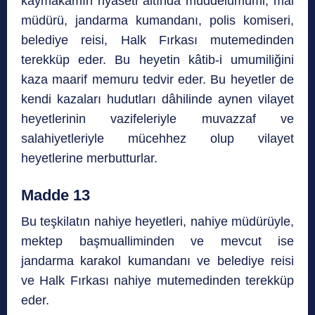
kaymakamın riyaseti altında müddeiumumi, mal
müdürü, jandarma kumandanı, polis komiseri,
belediye reisi, Halk Fırkası mutemedinden
terekküp eder. Bu heyetin kâtib-i umumiliğini
kaza maarif memuru tedvir eder. Bu heyetler de
kendi kazaları hudutları dâhilinde aynen vilayet
heyetlerinin vazifeleriyle muvazzaf ve
salahiyetleriyle mücehhez olup vilayet
heyetlerine merbutturlar.
Madde 13
Bu teşkilatın nahiye heyetleri, nahiye müdürüyle,
mektep başmualliminden ve mevcut ise
jandarma karakol kumandanı ve belediye reisi
ve Halk Fırkası nahiye mutemedinden terekküp
eder.