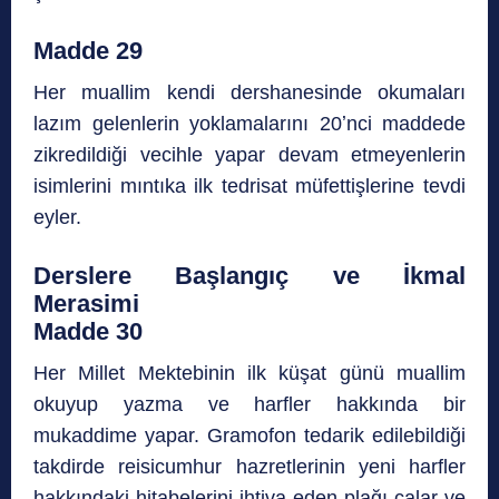
Madde 29
Her muallim kendi dershanesinde okumaları
lazım gelenlerin yoklamalarını 20ʼnci maddede
zikredildiği vecihle yapar devam etmeyenlerin
isimlerini mıntıka ilk tedrisat müfettişlerine tevdi
eyler.
Derslere Başlangıç ve İkmal
Merasimi
Madde 30
Her Millet Mektebinin ilk küşat günü muallim
okuyup yazma ve harfler hakkında bir
mukaddime yapar. Gramofon tedarik edilebildiği
takdirde reisicumhur hazretlerinin yeni harfler
hakkındaki hitabelerini ihtiva eden plağı çalar ve