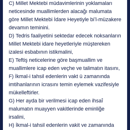
C) Millet Mektebi müdavimlerinin yoklamaları
neticesinde muallimlerden alacağı malumata
göre Millet Mektebi İdare Heyetiyle biʼl-müzakere
devamın teminini.
D) Tedris faaliyetini sektedar edecek noksanların
Millet Mektebi idare heyetleriyle müştereken
izalesi esbabının istikmalini,
E) Teftiş neticelerine göre başmuallim ve
muallimlere icap eden veçhe ve talimatın itasını,
F) İkmal-i tahsil edenlerin vakt ü zamanında
imtihanlarının icrasını temin eylemek vazifesiyle
mükelleftirler.
G) Her ayda bir verilmesi icap eden ihsaî
malumatın muayyen vakitlerinde eminliğe
irsalini,
H) İkmal-i tahsil edenlerin vakit ve zamanında