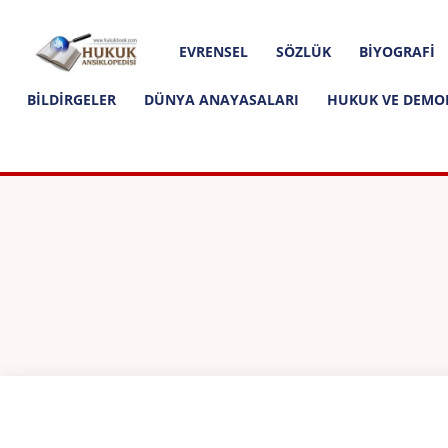
Hakkımızda
İletişim
Editoryal İlkeler
Hukuk
EVRENSEL
SÖZLÜK
BIYOGRAFI
Ansiklopedisi
BILDIRGELER
DÜNYA ANAYASALARI
HUKUK VE DEMO