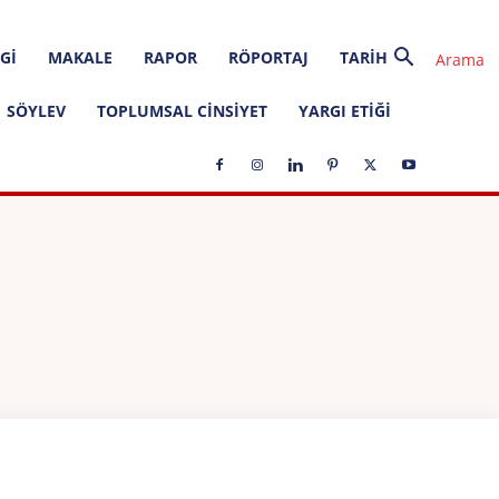
GI
MAKALE
RAPOR
RÖPORTAJ
TARIH
SÖYLEV
TOPLUMSAL CINSIYET
YARGI ETIĞI