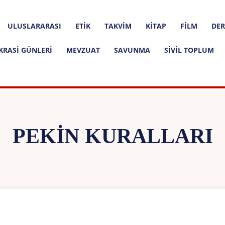
ULUSLARARASI
ETIK
TAKVIM
KITAP
FILM
DER
KRASI GÜNLERI
MEVZUAT
SAVUNMA
SIVIL TOPLUM
PEKIN KURALLARI