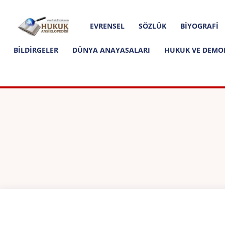
Hakkımızda
İletişim
Editoryal İlkeler
Hukuk
EVRENSEL
SÖZLÜK
BIYOGRAFI
Ansiklopedisi
BILDIRGELER
DÜNYA ANAYASALARI
HUKUK VE DEMO