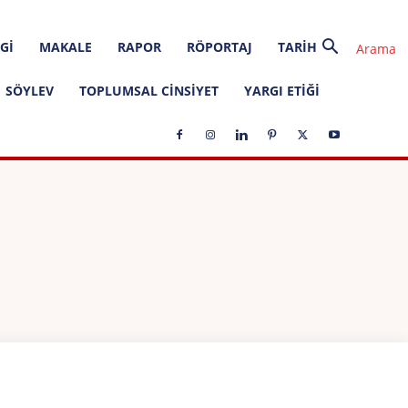
GI
MAKALE
RAPOR
RÖPORTAJ
TARIH
SÖYLEV
TOPLUMSAL CINSIYET
YARGI ETIĞI