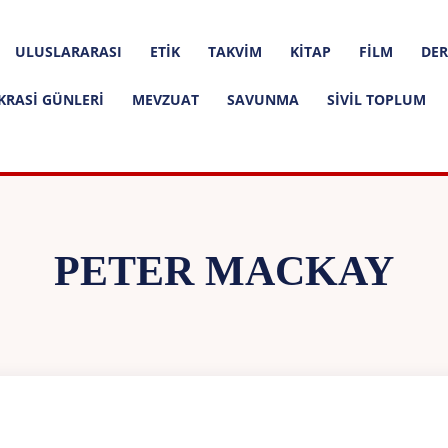
ULUSLARARASI
ETIK
TAKVIM
KITAP
FILM
DER
KRASI GÜNLERI
MEVZUAT
SAVUNMA
SIVIL TOPLUM
PETER MACKAY