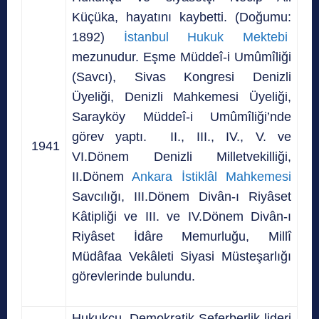
Küçüka, hayatını kaybetti. (Doğumu:
1892)
İstanbul Hukuk Mektebi
mezunudur. Eşme Müddeî-i Umûmîliği
(Savcı), Sivas Kongresi Denizli
Üyeliği, Denizli Mahkemesi Üyeliği,
Sarayköy Müddeî-i Umûmîliği’nde
görev yaptı. II., III., IV., V. ve
1941
VI.Dönem Denizli Milletvekilliği,
II.Dönem
Ankara İstiklâl Mahkemesi
Savcılığı, III.Dönem Divân-ı Riyâset
Kâtipliği ve III. ve IV.Dönem Divân-ı
Riyâset İdâre Memurluğu, Millî
Müdâfaa Vekâleti Siyasi Müsteşarlığı
görevlerinde bulundu.
Hukukçu, Demokratik Seferberlik lideri