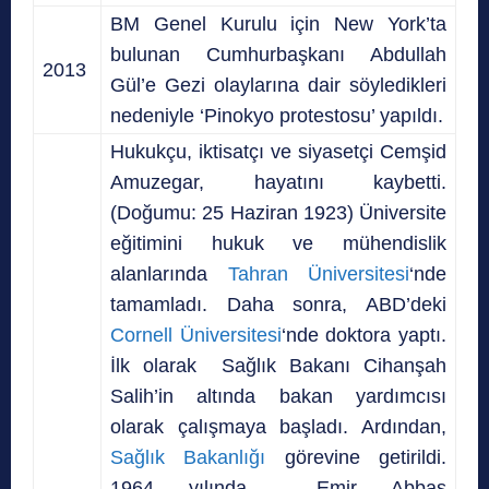
BM Genel Kurulu için New York’ta
bulunan Cumhurbaşkanı Abdullah
2013
Gül’e Gezi olaylarına dair söyledikleri
nedeniyle ‘Pinokyo protestosu’ yapıldı.
Hukukçu, iktisatçı ve siyasetçi Cemşid
Amuzegar, hayatını kaybetti.
(Doğumu: 25 Haziran 1923) Üniversite
eğitimini hukuk ve mühendislik
alanlarında
Tahran Üniversitesi
‘nde
tamamladı. Daha sonra, ABD’deki
Cornell Üniversitesi
‘nde doktora yaptı.
İlk olarak Sağlık Bakanı Cihanşah
Salih’in altında bakan yardımcısı
olarak çalışmaya başladı. Ardından,
Sağlık Bakanlığı
görevine getirildi.
1964 yılında Emir Abbas