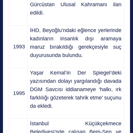
Gürcüstan Ulusal Kahramanı ilan
edildi.
İHD, Beyoğlu’ndaki eğlence yerlerinde
kadınların insanlık dışı aramaya
1993
maruz bırakıldığı gerekçesiyle suç
duyurusunda bulundu.
Yaşar Kemal’in Der Spiegel’deki
yazısından dolayı yargılandığı davada
DGM Savcısı iddianameye ‘halkı, ırk
1995
farklılığı gözeterek tahrik etme’ suçunu
da ekledi.
İstanbul Küçükçekmece
Belediyesi’nde çalışan Bem-Sen ve