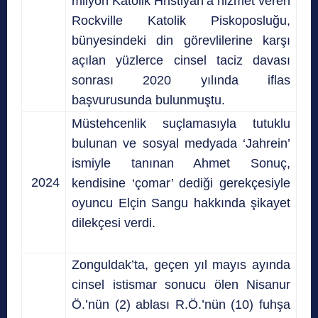
milyon Katolik Hristiyan’a hizmet veren
Rockville Katolik Piskoposluğu,
bünyesindeki din görevlilerine karşı
açılan yüzlerce cinsel taciz davası
sonrası 2020 yılında iflas
başvurusunda bulunmuştu.
Müstehcenlik suçlamasıyla tutuklu
bulunan ve sosyal medyada ‘Jahrein’
ismiyle tanınan Ahmet Sonuç,
2024
kendisine ‘çomar’ dediği gerekçesiyle
oyuncu Elçin Sangu hakkında şikayet
dilekçesi verdi.
Zonguldak’ta, geçen yıl mayıs ayında
cinsel istismar sonucu ölen Nisanur
Ö.’nün (2) ablası R.Ö.’nün (10) fuhşa