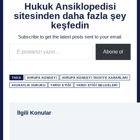
Hukuk Ansiklopedisi
sitesinden daha fazla şey
keşfedin
Subscribe to get the latest posts sent to your email.
E-postanızı yazın…
Abone ol
TAGS
AVRUPA KONSEYI
AVRUPA KONSEYI TAVSIYE KARARLARI
AVUKATLIK HUKUKU
YARGI ETIĞI
YARGI ETIĞI BELGELERI
1 Ağustos
1 Aralık
1 Eylül
1 Kasım
1 Liralı
İlgili Konular
1 Mayıs
1 Ocak
1 Şubat
10 Ağustos
10 
10 Emir
10 Haziran
10 Kasım
10 Nisan
10
10 Şubat
11 Ağustos
11 Eylül
11 Eylül saldı