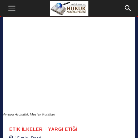
Avrupa Avukatlık Meslek Kuralları
ETIK İLKELER
YARGI ETIĞI
15
min.
Read