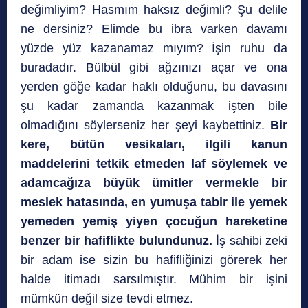
değimliyim? Hasmım haksız değimli? Şu delile
ne dersiniz? Elimde bu ibra varken davamı
yüzde yüz kazanamaz mıyım? İşin ruhu da
buradadır. Bülbül gibi ağzınızı açar ve ona
yerden göğe kadar haklı olduğunu, bu davasını
şu kadar zamanda kazanmak işten bile
olmadığını söylerseniz her şeyi kaybettiniz.
Bir
kere, bütün vesikaları, ilgili kanun
maddelerini tetkik etmeden laf söylemek ve
adamcağıza büyük ümitler vermekle bir
meslek hatasında, en yumuşa tabir ile yemek
yemeden yemiş yiyen çocuğun hareketine
benzer bir hafiflikte bulundunuz.
İş sahibi zeki
bir adam ise sizin bu hafifliğinizi görerek her
halde itimadı sarsılmıştır. Mühim bir işini
mümkün değil size tevdi etmez.