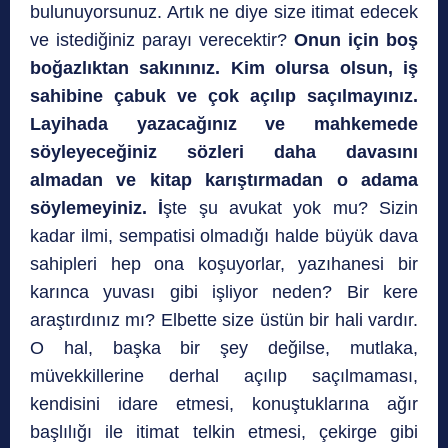
bulunuyorsunuz. Artık ne diye size itimat edecek
ve istediğiniz parayı verecektir?
Onun için boş
boğazlıktan sakınınız.
Kim olursa olsun, iş
sahibine çabuk ve çok açılıp saçılmayınız.
Layihada yazacağınız ve mahkemede
söyleyeceğiniz sözleri daha davasını
almadan ve kitap karıştırmadan o adama
söylemeyiniz. İ
şte şu avukat yok mu? Sizin
kadar ilmi, sempatisi olmadığı halde büyük dava
sahipleri hep ona koşuyorlar, yazıhanesi bir
karınca yuvası gibi işliyor neden? Bir kere
araştırdınız mı? Elbette size üstün bir hali vardır.
O hal, başka bir şey değilse, mutlaka,
müvekkillerine derhal açılıp saçılmaması,
kendisini idare etmesi, konuştuklarına ağır
başlılığı ile itimat telkin etmesi, çekirge gibi