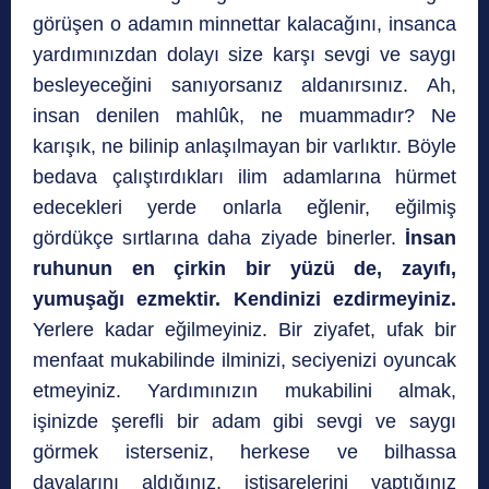
görüşen o adamın minnettar kalacağını, insanca
yardımınızdan dolayı size karşı sevgi ve saygı
besleyeceğini sanıyorsanız aldanırsınız. Ah,
insan denilen mahlûk, ne muammadır? Ne
karışık, ne bilinip anlaşılmayan bir varlıktır. Böyle
bedava çalıştırdıkları ilim adamlarına hürmet
edecekleri yerde onlarla eğlenir, eğilmiş
gördükçe sırtlarına daha ziyade binerler.
İnsan
ruhunun en çirkin bir yüzü de, zayıfı,
yumuşağı ezmektir. Kendinizi ezdirmeyiniz.
Yerlere kadar eğilmeyiniz. Bir ziyafet, ufak bir
menfaat mukabilinde ilminizi, seciyenizi oyuncak
etmeyiniz. Yardımınızın mukabilini almak,
işinizde şerefli bir adam gibi sevgi ve saygı
görmek isterseniz, herkese ve bilhassa
davalarını aldığınız, istişarelerini yaptığınız