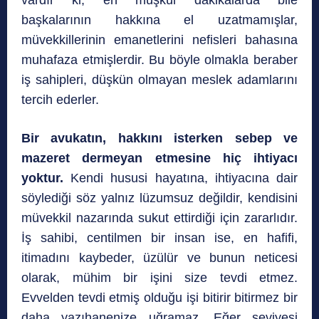
vardır ki, en müşkül dakikalarda bile
başkalarının hakkına el uzatmamışlar,
müvekkillerinin emanetlerini nefisleri bahasına
muhafaza etmişlerdir. Bu böyle olmakla beraber
iş sahipleri, düşkün olmayan meslek adamlarını
tercih ederler.
Bir avukatın, hakkını isterken sebep ve
mazeret dermeyan etmesine hiç ihtiyacı
yoktur.
Kendi hususi hayatına, ihtiyacına dair
söylediği söz yalnız lüzumsuz değildir, kendisini
müvekkil nazarında sukut ettirdiği için zararlıdır.
İş sahibi, centilmen bir insan ise, en hafifi,
itimadını kaybeder, üzülür ve bunun neticesi
olarak, mühim bir işini size tevdi etmez.
Evvelden tevdi etmiş olduğu işi bitirir bitirmez bir
daha yazıhanenize uğramaz. Eğer seviyesi