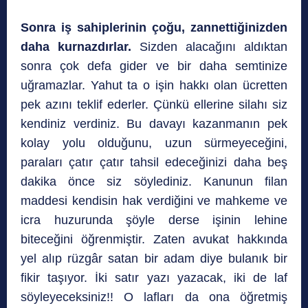
Sonra iş sahiplerinin çoğu, zannettiğinizden
daha kurnazdırlar.
Sizden alacağını aldıktan
sonra çok defa gider ve bir daha semtinize
uğramazlar. Yahut ta o işin hakkı olan ücretten
pek azını teklif ederler. Çünkü ellerine silahı siz
kendiniz verdiniz. Bu davayı kazanmanın pek
kolay yolu olduğunu, uzun sürmeyeceğini,
paraları çatır çatır tahsil edeceğinizi daha beş
dakika önce siz söylediniz. Kanunun filan
maddesi kendisin hak verdiğini ve mahkeme ve
icra huzurunda şöyle derse işinin lehine
biteceğini öğrenmiştir. Zaten avukat hakkında
yel alıp rüzgâr satan bir adam diye bulanık bir
fikir taşıyor. İki satır yazı yazacak, iki de laf
söyleyeceksiniz!! O lafları da ona öğretmiş