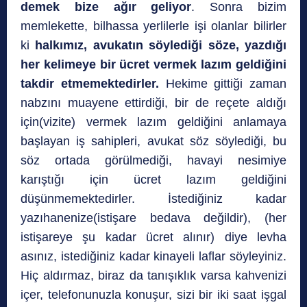
demek bize ağır geliyor
. Sonra bizim
memlekette, bilhassa yerlilerle işi olanlar bilirler
ki
halkımız, avukatın söylediği söze, yazdığı
her kelimeye bir ücret vermek lazım geldiğini
takdir etmemektedirler.
Hekime gittiği zaman
nabzını muayene ettirdiği, bir de reçete aldığı
için(vizite) vermek lazım geldiğini anlamaya
başlayan iş sahipleri, avukat söz söylediği, bu
söz ortada görülmediği, havayi nesimiye
karıştığı için ücret lazım geldiğini
düşünmemektedirler. İstediğiniz kadar
yazıhanenize(istişare bedava değildir), (her
istişareye şu kadar ücret alınır) diye levha
asınız, istediğiniz kadar kinayeli laflar söyleyiniz.
Hiç aldırmaz, biraz da tanışıklık varsa kahvenizi
içer, telefonunuzla konuşur, sizi bir iki saat işgal