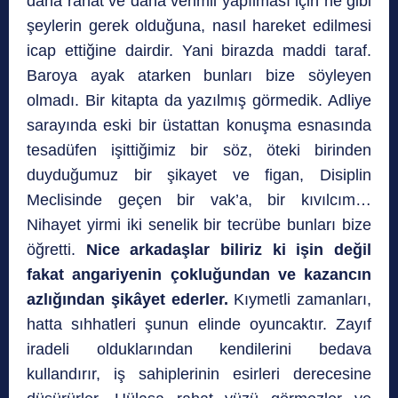
daha rahat ve daha verimli yapılması için ne gibi
şeylerin gerek olduğuna, nasıl hareket edilmesi
icap ettiğine dairdir. Yani birazda maddi taraf.
Baroya ayak atarken bunları bize söyleyen
olmadı. Bir kitapta da yazılmış görmedik. Adliye
sarayında eski bir üstattan konuşma esnasında
tesadüfen işittiğimiz bir söz, öteki birinden
duyduğumuz bir şikayet ve figan, Disiplin
Meclisinde geçen bir vak’a, bir kıvılcım…
Nihayet yirmi iki senelik bir tecrübe bunları bize
öğretti.
Nice arkadaşlar biliriz ki işin değil
fakat angariyenin çokluğundan ve kazancın
azlığından şikâyet ederler.
Kıymetli zamanları,
hatta sıhhatleri şunun elinde oyuncaktır. Zayıf
iradeli olduklarından kendilerini bedava
kullandırır, iş sahiplerinin esirleri derecesine