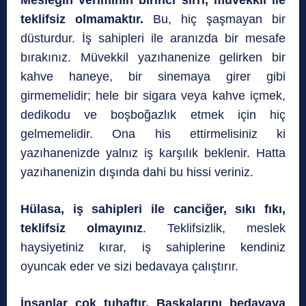
Mesleğin veriminin birinci sırrı, müvekkil ile
teklifsiz olmamaktır.
Bu, hiç şaşmayan bir
düsturdur. İş sahipleri ile aranızda bir mesafe
bırakınız. Müvekkil yazıhanenize gelirken bir
kahve haneye, bir sinemaya girer gibi
girmemelidir; hele bir sigara veya kahve içmek,
dedikodu ve boşboğazlık etmek için hiç
gelmemelidir. Ona his ettirmelisiniz ki
yazıhanenizde yalnız iş karşılık beklenir. Hatta
yazıhanenizin dışında dahi bu hissi veriniz.
Hülasa, iş sahipleri ile canciğer, sıkı fıkı,
teklifsiz olmayınız
. Teklifsizlik, meslek
haysiyetiniz kırar, iş sahiplerine kendiniz
oyuncak eder ve sizi bedavaya çalıştırır.
İnsanlar çok tuhaftır. Başkalarını bedavaya