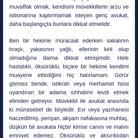
muvaffak olmak, kendisini müvekkillerin arzu ve
istismarına kaptırmamak isteyen genç avukat,
daha başlangıçta bunlara dikkat etmelidir.
Ben bir hekime müracaat ederken sakalının
tıraşlı, yakasının yağlı, ellerinin kirli olup
olmadığına daima dikkat etmişimdir. Hele
hastalıklı, öksürüklü, biçare bir hekime kendimi
muayene ettirdiğimi hiç hatırlamam. Görür
görmez bende, istikrah veya merhamet hissi
uyandıran bir adama sıhhatimi tevdi etmek
elimden gelmiyor. Müvekkil ile avukat arasında
ki münasebet de böyledir. Evi veya yazıhanesi
haczedilmiş, perişan, akşam nafakasına muhtaç,
düşkün bir avukata hiçbir kimse canını ve malını
emniyet edemez. Öksürüklü ve aksırıklıdan