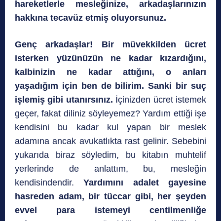
hareketlerle mesleğinize, arkadaşlarınızın
hakkına tecavüz etmiş oluyorsunuz.
Genç arkadaşlar! Bir müvekkilden ücret
isterken yüzünüzün ne kadar kızardığını,
kalbinizin ne kadar attığını, o anları
yaşadığım için ben de bilirim. Sanki bir suç
işlemiş gibi utanırsınız.
İçinizden ücret istemek
geçer, fakat diliniz söyleyemez? Yardım ettiği işe
kendisini bu kadar kul yapan bir meslek
adamına ancak avukatlıkta rast gelinir. Sebebini
yukarıda biraz söyledim, bu kitabın muhtelif
yerlerinde de anlattım, bu, mesleğin
kendisindendir.
Yardımını adalet gayesine
hasreden adam, bir tüccar gibi, her şeyden
evvel para istemeyi
centilmenliğe