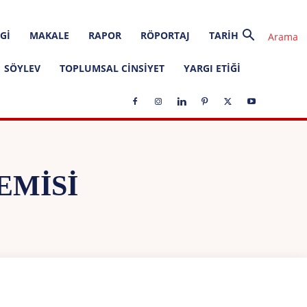
GI
MAKALE
RAPOR
RÖPORTAJ
TARIH
SÖYLEV
TOPLUMSAL CINSIYET
YARGI ETIĞI
EMISI