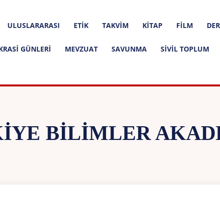
ULUSLARARASI
ETIK
TAKVIM
KITAP
FILM
DER
KRASI GÜNLERI
MEVZUAT
SAVUNMA
SIVIL TOPLUM
IYE BILIMLER AKAD