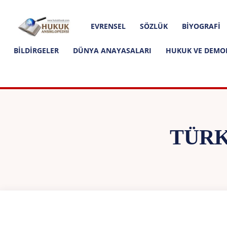
Hakkımızda
İletişim
Editoryal İlkeler
Hukuk
EVRENSEL
SÖZLÜK
BIYOGRAFI
Ansiklopedisi
BILDIRGELER
DÜNYA ANAYASALARI
HUKUK VE DEMO
TÜRK