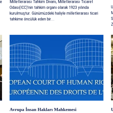
me
Milletlerarası Tahkim Divanı, Milletlerarası Ticaret
U
Odası(ICC)’nin tahkim organı olarak 1923 yılında
M
kurulmuştur. Günümüzdeki haliyle milletlerarası ticari
S
tahkime öncülük eden bir...
Z
Avrupa İnsan Hakları Mahkemesi
U