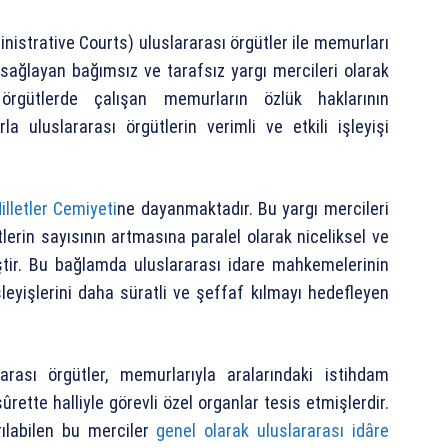
nistrative Courts) uluslararası örgütler ile memurları
i sağlayan bağımsız ve tarafsız yargı mercileri olarak
ı örgütlerde çalışan memurların özlük haklarının
a uluslararası örgütlerin verimli ve etkili işleyişi
illetler Cemiyeti
ne dayanmaktadır. Bu yargı mercileri
lerin sayısının artmasına paralel olarak niceliksel ve
ştir. Bu bağlamda uluslararası idare mahkemelerinin
şleyişlerini daha süratli ve şeffaf kılmayı hedefleyen
arası örgütler, memurlarıyla aralarındaki istihdam
ûrette halliyle görevli özel organlar tesis etmişlerdir.
rılabilen bu merciler
genel olarak uluslararası idâre