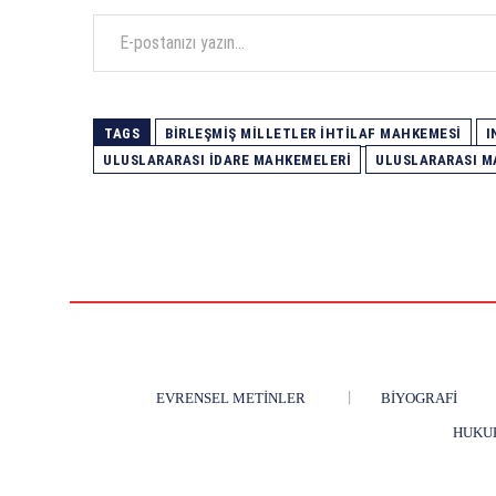
E-postanızı yazın…
TAGS
BIRLEŞMIŞ MILLETLER İHTILAF MAHKEMESI
I
ULUSLARARASI IDARE MAHKEMELERI
ULUSLARARASI 
EVRENSEL METINLER
BIYOGRAFI
HUKU