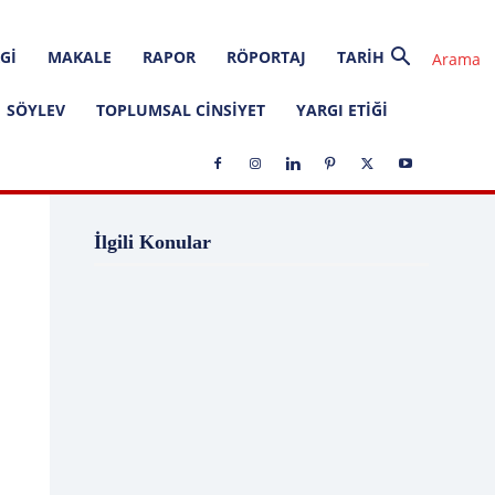
GI
MAKALE
RAPOR
RÖPORTAJ
TARIH
SÖYLEV
TOPLUMSAL CINSIYET
YARGI ETIĞI
1 Ağustos
1 Aralık
1 Eylül
1 Kasım
İlgili Konular
1 Liralık Dava
1 Mayıs
1 Ocak
1 Şubat
10 Ağustos
10 Aralık
10 Emir
10 Haziran
10 Kasım
10 Nisan
10 Ocak
10 Şubat
11 Ağustos
11 Eylül
11 Eylül saldırıları
11 Haziran
11 Mayıs
11 Ocak
11 Şubat
11 Temmuz
12 Ağustos
12 Angry Men
12 Aralık
12 Ekim
12 Eylül
12 Eylül Anayasası
12 Eylül Darbe Bildirisi
12 Eylül Darbesi
12 Eylül Davası
12 Haziran