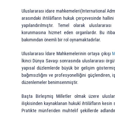
Uluslararası idare mahkemeleri(International Admi
arasındaki ihtilâfların hukuk çerçevesinde hallin
yapılandırılmıştır. Temel olarak uluslararas
korunmasına hizmet eden organlardır. Bu itibarl
bakımından önemli bir rol oynamaktadırlar.
Uluslararası İdare Mahkemelerinin ortaya çıkışı
M
İkinci Dünya Savaşı sonrasında uluslararası örgüt
yapısal düzlemlerde büyük bir gelişim göstermi
bağımsızlığını ve profesyonelliğini güçlendiren, i
düzenlemeler benimsenmiştir.
Başta Birleşmiş Milletler olmak üzere uluslar
ilişkisinden kaynaklanan hukukî ihtilâfların kesin s
Pratikte münferiden muhtelif şekillerde adlandı