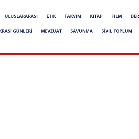
ULUSLARARASI
ETIK
TAKVIM
KITAP
FILM
DER
KRASI GÜNLERI
MEVZUAT
SAVUNMA
SIVIL TOPLUM