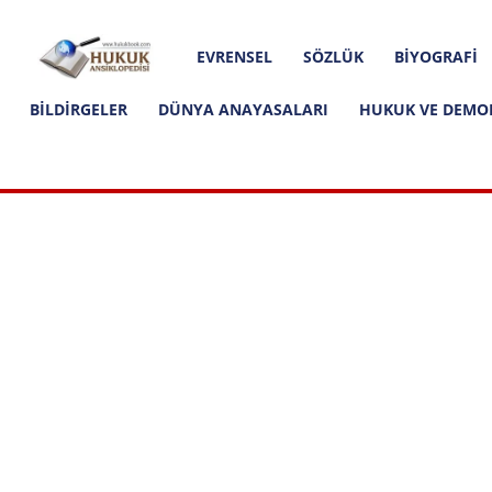
Hakkımızda
İletişim
Editoryal İlkeler
Hukuk
EVRENSEL
SÖZLÜK
BIYOGRAFI
Ansiklopedisi
BILDIRGELER
DÜNYA ANAYASALARI
HUKUK VE DEMO