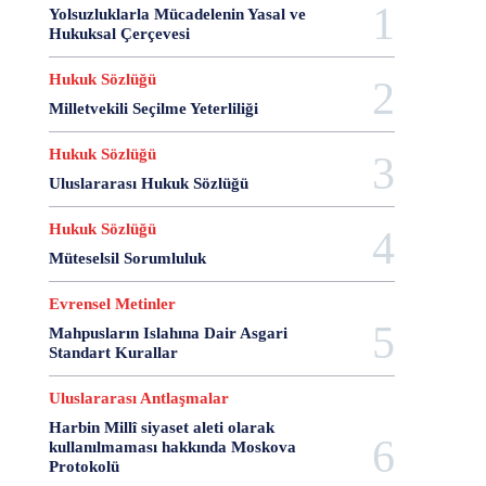
Yolsuzluklarla Mücadelenin Yasal ve
20 Aralık Dayanışma Günü
20 Haziran
20 Kasım
Hukuksal Çerçevesi
20 Nisan
20 Ocak
20 Şubat
20 Temmuz
2007 Anayasa Taslağı
2021 Eylem Planı
Hukuk Sözlüğü
21 Ağustos
21 Aralık
21 Eylül
21 Haziran
Milletvekili Seçilme Yeterliliği
21 Kasım
21 Mart
21 Nisan
21 Ocak
Hukuk Sözlüğü
21. Yüzyılda Avukat
22 Ağustos
22 Aralık
Uluslararası Hukuk Sözlüğü
22 Mart
22 Nisan
22 Ocak
23 Aralık
23 Ekim
23 Haziran
23 Nisan
23 Ocak
Hukuk Sözlüğü
23 Şubat
24 Ağustos
24 Aralık
24 Ekim
Müteselsil Sorumluluk
24 Kasım
24 Mart
24 Ocak
24 Temmuz
25 Ağustos
25 Aralık
25 Ekim
25 Eylül
Evrensel Metinler
25 Kasım
25 Mart
25 Nisan
25 Ocak
Mahpusların Islahına Dair Asgari
Standart Kurallar
26 Ağustos
26 Aralık
26 Ekim
26 Eylül
26 Haziran
26 Kasım
26 Ocak
27 Aralık
Uluslararası Antlaşmalar
27 Ekim
27 Kasım
27 Mayıs
Harbin Millî siyaset aleti olarak
27 Mayıs Darbe Bildirisi
27 Mayıs Darbesi
kullanılmaması hakkında Moskova
27 Nisan
27 Nisan Muhtırası
28 Ağustos
Protokolü