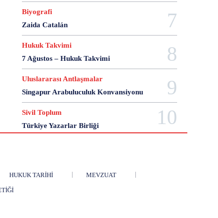
28 Haziran
28 Mart
28 Nisan
28 Ocak
Biyografi
28 Şubat
28 Şubat Darbesi
28 Şubat Kararları
Zaida Catalán
28 Temmuz
2863 Sayılı Kanun
29 Ağustos
29 Ekim
29 Kasım
29 Mart
29 Ocak
Hukuk Takvimi
29 Temmuz
298 Sayılı Kanun
3 Ağustos
7 Ağustos – Hukuk Takvimi
3 Ekim
3 Nisan
3 Ocak
30 Ağustos
Uluslararası Antlaşmalar
30 Aralık
30 Ekim
30 Kasım
30 Mart
Singapur Arabuluculuk Konvansiyonu
30 Ocak
30 Temmuz
31 Aralık
31 Ekim
31 Ocak
31 Temmuz
33 Kurşun Olayı
Sivil Toplum
4 Ağustos
4 Mayıs
4 Şubat
4 Temmuz
Türkiye Yazarlar Birliği
49'lar Davası
5 Ağustos
5 Aralık
5 Ekim
5 Kasım
5 Nisan
5 Nisan Avukatlar Günü
5816 sayılı Kanun
6 Ağustos
6 Aralık
6 Haziran
6 Kasım
6 Mart
6 Mayıs
HUKUK TARIHI
MEVZUAT
6 Nisan
6 Ocak
6 Şubat
6 Temmuz
ETIĞI
6-7 Eylül Olayları
6284
7 Ağustos
7 Aralık
7 Eylül
7 Kasım
7 Mart
7 Mayıs
7 Ocak