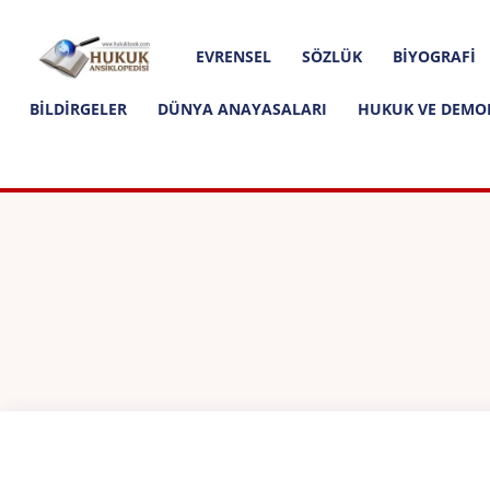
Hakkımızda
İletişim
Editoryal İlkeler
Hukuk
EVRENSEL
SÖZLÜK
BIYOGRAFI
Ansiklopedisi
BILDIRGELER
DÜNYA ANAYASALARI
HUKUK VE DEMO