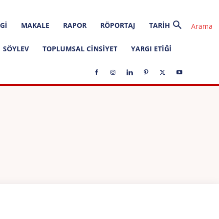
GI
MAKALE
RAPOR
RÖPORTAJ
TARIH
SÖYLEV
TOPLUMSAL CINSIYET
YARGI ETIĞI