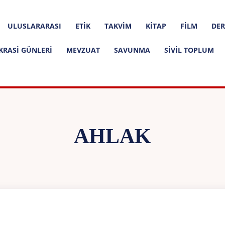
ULUSLARARASI
ETIK
TAKVIM
KITAP
FILM
DER
KRASI GÜNLERI
MEVZUAT
SAVUNMA
SIVIL TOPLUM
AHLAK