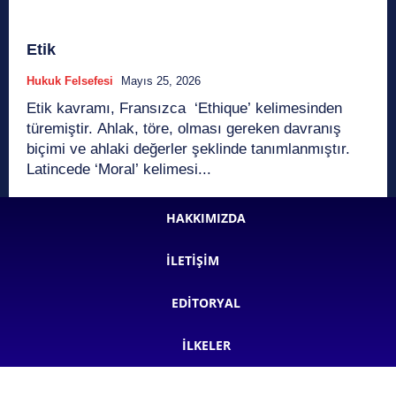
Etik
Hukuk Felsefesi
Mayıs 25, 2026
Etik kavramı, Fransızca ‘Ethique’ kelimesinden
türemiştir. Ahlak, töre, olması gereken davranış
biçimi ve ahlaki değerler şeklinde tanımlanmıştır.
Latincede ‘Moral’ kelimesi...
HAKKIMIZDA
İLETIŞIM
EDITORYAL
İLKELER