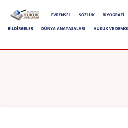
Hakkımızda
İletişim
Editoryal İlkeler
Hukuk
EVRENSEL
SÖZLÜK
BIYOGRAFI
Ansiklopedisi
BILDIRGELER
DÜNYA ANAYASALARI
HUKUK VE DEMO