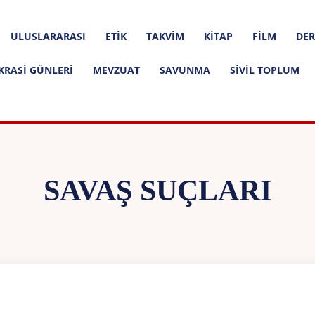
ULUSLARARASI
ETIK
TAKVIM
KITAP
FILM
DER
KRASI GÜNLERI
MEVZUAT
SAVUNMA
SIVIL TOPLUM
SAVAŞ SUÇLARI