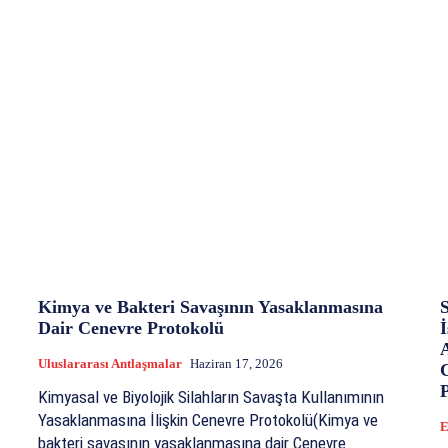
Kimya ve Bakteri Savaşının Yasaklanmasına
S
Dair Cenevre Protokolü
A
Uluslararası Antlaşmalar
Haziran 17, 2026
C
P
Kimyasal ve Biyolojik Silahların Savaşta Kullanımının
Yasaklanmasına İlişkin Cenevre Protokolü(Kimya ve
E
bakteri savaşının yasaklanmasına dair Cenevre