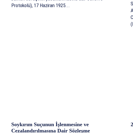
S
Protokolü), 17 Haziran 1925...
A
C
(
Soykırım Suçunun İşlenmesine ve
Cezalandırılmasına Dair Sözleşme