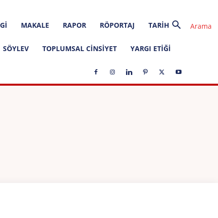
GI
MAKALE
RAPOR
RÖPORTAJ
TARIH
SÖYLEV
TOPLUMSAL CINSIYET
YARGI ETIĞI