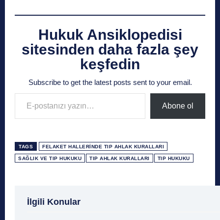
Hukuk Ansiklopedisi
sitesinden daha fazla şey
keşfedin
Subscribe to get the latest posts sent to your email.
E-postanızı yazın…
Abone ol
TAGS
FELAKET HALLERINDE TIP AHLAK KURALLARI
SAĞLIK VE TIP HUKUKU
TIP AHLAK KURALLARI
TIP HUKUKU
1 Ağustos
1 Aralık
1 Eylül
1 Kasım
1 Liralı
İlgili Konular
1 Mayıs
1 Ocak
1 Şubat
10 Ağustos
10 