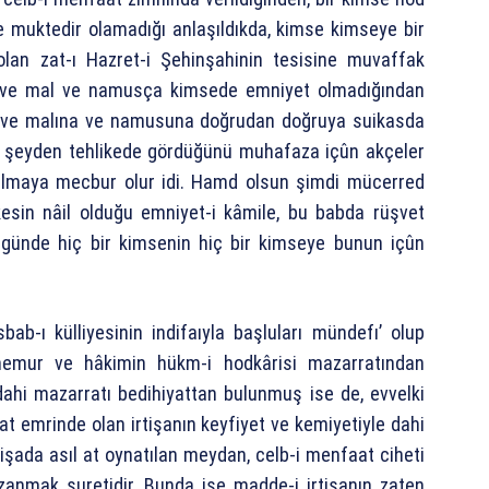
 muktedir olamadığı anlaşıldıkda, kimse kimseye bir
an zat-ı Hazret-i Şehinşahinin tesisine muvaffak
can ve mal ve namusça kimsede emniyet olmadığından
a ve malına ve namusuna doğrudan doğruya suikasda
ç şeyden tehlikede gördüğünü muhafaza içûn akçeler
n almaya mecbur olur idi. Hamd olsun şimdi mücerred
kesin nâil olduğu emniyet-i kâmile, bu babda rüşvet
 günde hiç bir kimsenin hiç bir kimseye bunun içûn
ab-ı külliyesinin indifaıyla başluları mündefı’ olup
emur ve hâkimin hükm-i hodkârisi mazarratından
hi mazarratı bedihiyattan bulunmuş ise de, evvelki
at emrinde olan irtişanın keyfiyet ve kemiyetiyle dahi
şada asıl at oynatılan meydan, celb-i menfaat ciheti
anmak suretidir. Bunda ise madde-i irtişanın zaten