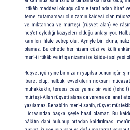
ahkâmında asla istisna olmamakla hasıl olup, m
irtikâb maddesi olduğu cümle tarafından itiraf v
temel tutamaması ol nizamın kaidesi olan mücaz
ve miktarında ve mürteşi (rüşvet alan) ve râşi
neş’et eylediği kaziyeleri olduğu anlaşılıyor. Ha
kamilen ihlale sebep olur. Ayniyle bir lokma, na
olamaz. Bu cihetle her nizam cüzi ve külli ahkâ
men’-i irtikâb ve irtişa nizamı ise kâide-i asliyesi o
Rüşvet içûn yine bir niza m yapılsa bunun içûn şi
ibaret olup, halbuki evvelkilerin noksanı mücaza
muhakkaktır, terasız ceza yalnız bir vaid (tehdit)
mürteşi-Allah rüşveti alana da verene de lanet ets
yazılamaz. Benabîrin men’-i sahih, rüşvet mürte
i icrasından başka şeyle hasıl olamaz. Bu kai
hâlâtın dahi bulunup ortadan kaldırılması men’in
rüşvet iki şey için yani ya def-i mazarrat veyahu