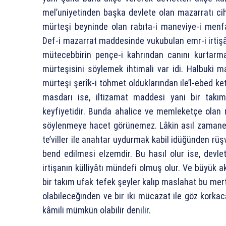
mel’uniyetinden başka devlete olan mazarratı cihet
mürteşi beyninde olan rabıta-i maneviye-i men
Def-i mazarrat maddesinde vukubulan emr-i irtiş
mütecebbirin pençe-i kahrından canını kurtarma
mürteşisini söylemek ihtimali var idi. Halbuki mal
mürteşi şerîk-i töhmet olduklarından ile’l-ebed ke
masdarı ise, iltizamat maddesi yani bir takı
keyfiyetidir. Bunda ahalice ve memleketçe olan 
söylenmeye hacet görünemez. Lâkin asıl zamane
te’viller ile anahtar uydurmak kabil idüğünden rüş
bend edilmesi elzemdir. Bu hasıl olur ise, devl
irtişanın külliyâtı mündefi olmuş olur. Ve büyük ak
bir takım ufak tefek şeyler kalıp maslahat bu mert
olabileceğinden ve bir iki mücazat ile göz korkac
kâmili mümkün olabilir denilir.