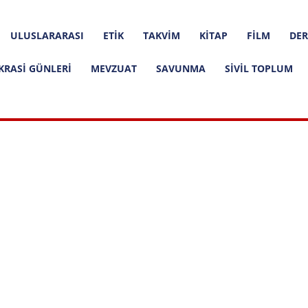
ULUSLARARASI
ETIK
TAKVIM
KITAP
FILM
DER
KRASI GÜNLERI
MEVZUAT
SAVUNMA
SIVIL TOPLUM