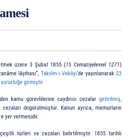
namesi
 etmek üzere 3 Şubat 1855 (
15 Cemaziyelevvel 1271
)
ezanâme lâyihası”,
Takvîm-i Vekâyi
‘de yayınlanarak
23
 yürürlüğe girmiştir
den kamu görevlilerine caydırıcı cezalar
getirilmiş,
 cezaları öngörülmüştür. Kanun ayrıca, memurların
re yer vermesidir.
eşitli türleri ve cezaları belirtilmiştir. 1855 tarihli