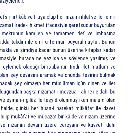
ziyeleridir.
iri irtikâb ve İrtişa olup her nizami ihlal ve iler emri
nizamat İrade-i hikmet ifadesiyle şerefsudur buyurulan
-i mekruhun kamilen ve tamamen def ve İmhasına
adda takdim ile emr ü ferman buyurulmuştur. Bunun
makla ve şimdiye kadar bunun üzerine kitaplar kadar
lmasiyle burada ne yazılsa ve söylense yazılmış ve
eylemek olacağı bi iştibahtır. İmdi illet matlum ve
lan şey devasını aramak ve onunda tesirini bulmak
lunacak şey olmayıp her müslüman içûn dinen ve iler
uğundan başka nizamat-ı mevzua-i ahire ile dahi bu
ve eyman-ı gılâz ile teşyid olunmuş iken malum olan
 halde, çünkü her hüsn-i harekat mükâfat ile davet
abilip mükâfat ve mücazat bir kâide ve nizam üzerine
e ve nizamin devam üzere cereyanı ve kuvveti dahi