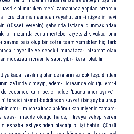
esela her bir nizamın tutulmamasına sebep irtişa ve
e tasdik olunur iken men’i zamanında yapılan nizamın
at icra olunmamasından veyahut emr-i rüşvetin nevi
nin (rüşset verenin) şahsında istisna olunmasından
lbuki bir nizamda edna mertebe raiyetsizlik vukuu, onu
kz-ı savme bâis olup bir sofra taam yemekten hiç fark
mında riayet ile ve sebeb-i muhafaza-i nizamat olan
lan mücazatın icrası ile sabit şibr-i karar olabilir.
mdiye kadar yazılmış olan cezaların az çok teşdidinden
tının za’fında olmayıp, adem-i icrasında olduğu emr-i
 derecesinde kalır ise, ol halde “Laanallahurraşi ve’l-
in” tehdidi hikmet-bedîdinden kuvvetli bir şey bulunup
kibinin emr-i mücazatında ahkâm-ı kanuniyenin tamam-
de esas-ı madde olduğu halde, irtişâya sebep veren
in esbab-ı asliyesinden olacağı bi iştibahtır. Çünkü
t celb-i menfaat zımnında verildiğinden, bir kimse hod