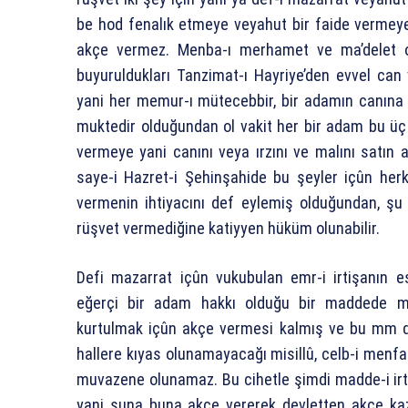
be hod fenalık etmeye veyahut bir faide vermeye
akçe vermez. Menba-ı merhamet ve ma’delet ol
buyurulduk­ları Tanzimat-ı Hayriye’den evvel 
yani her memur-ı mütecebbir, bir adamın canın
muktedir olduğundan ol vakit her bir adam bu ü
vermeye yani canını veya ırzını ve malını satı
saye-i Hazret-i Şehinşahide bu şeyler içûn her
vermenin ihtiyacını def eylemiş olduğundan, şu
rüşvet vermediğine katiyyen hüküm olunabilir.
Defi mazarrat içûn vukubulan emr-i irtişanın esb
eğerçi bir adam hakkı olduğu bir maddede m
kurtulmak içûn akçe vermesi kalmış ve bu mm da
hallere kıyas olunamayacağı misillû, celb-i menfa
muvazene olunamaz. Bu cihetle şimdi madde-i irti
yani şuna buna akçe vererek devletten akçe kaz