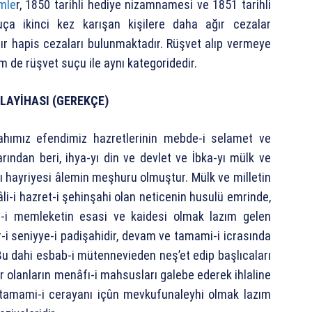
mle
r, 1850 tarihli hediye nizamnamesi ve 1851 tarihli
Suça ikinci kez karışan kişilere daha ağır cezalar
ır hapis cezaları bulunmaktadır. Rüşvet alıp vermeye
m de rüşvet suçu ile aynı kategoridedir.
 LAYİHASI (GEREKÇE)
işahımız efendimiz hazretlerinin mebde-i selamet ve
ından beri, ihya-yı din ve devlet ve İbka-yı mülk ve
ı hayriyesi âlemin meşhuru olmuştur. Mülk ve milletin
âli-i hazret-i şehinşahi olan neticenin husulü emrinde,
e-i memleketin esasi ve kaidesi olmak lazım gelen
-i seniyye-i padişahidir, devam ve tamami-i icrasında
Bu dahi esbab-i mütennevieden neş’et edip başlıcaları
olanların menâfı-i mahsusları galebe ederek ihlaline
 tamami-i cerayanı içûn mevkufunaleyhi olmak lazım