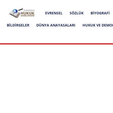
Hakkımızda
İletişim
Editoryal İlkeler
Hukuk
EVRENSEL
SÖZLÜK
BIYOGRAFI
Ansiklopedisi
BILDIRGELER
DÜNYA ANAYASALARI
HUKUK VE DEMO