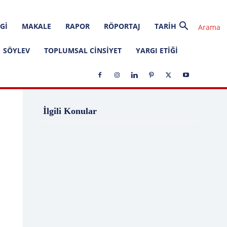
GI
MAKALE
RAPOR
RÖPORTAJ
TARIH
SÖYLEV
TOPLUMSAL CINSIYET
YARGI ETIĞI
1 Ağustos
1 Aralık
1 Eylül
1 Kasım
İlgili Konular
1 Liralık Dava
1 Mayıs
1 Ocak
1 Şubat
10 Ağustos
10 Aralık
10 Emir
10 Haziran
10 Kasım
10 Nisan
10 Ocak
10 Şubat
11 Ağustos
11 Eylül
11 Eylül saldırıları
11 Haziran
11 Mayıs
11 Ocak
11 Şubat
11 Temmuz
12 Ağustos
12 Angry Men
12 Aralık
12 Ekim
12 Eylül
12 Eylül Anayasası
12 Eylül Darbe Bildirisi
12 Eylül Darbesi
12 Eylül Davası
12 Haziran