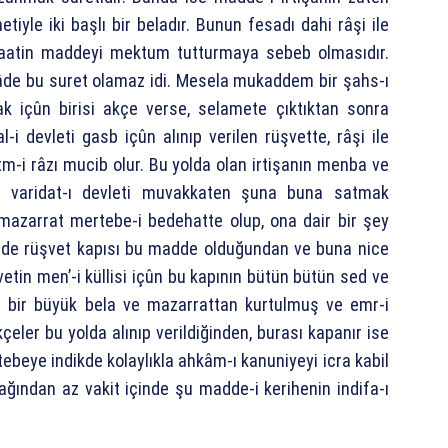
iyle iki başlı bir beladır. Bunun fesadı dahi râşi ile
faatin maddeyi mektum tutturmaya sebeb olmasıdır.
âde bu suret olamaz idi. Mesela mukaddem bir şahs-ı
k içûn birisi akçe verse, selamete çıktıktan sonra
-i devleti gasb içûn alınıp verilen rüşvette, râşi ile
tm-i râzı mucib olur. Bu yolda olan irtişanın menba ve
m varidat-ı devleti muvakkaten şuna buna satmak
mazarrat mertebe-i bedehatte olup, ona dair bir şey
de rüşvet kapısı bu madde olduğundan ve buna nice
vetin men’-i küllisi içûn bu kapının bütün bütün sed ve
et bir büyük bela ve mazarrattan kurtulmuş ve emr-i
çeler bu yolda alınıp verildiğinden, burası kapanır ise
ebeye indikde kolaylıkla ahkâm-ı kanuniyeyi icra kabil
ağından az vakit içinde şu madde-i kerihenin indifa-ı