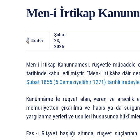
Men-i İrtikap Kanun
Şubat
23,
Editör
2026
Men-i İrtikap Kanunnamesi, rüşvetle mücadele
tarihinde kabul edilmiştir. “Men-i irtikâba dâir c
Şubat 1855 (5 Cemaziyelâhır 1271) tarihli iradeyle
Kanûnnâme le rüşvet alan, veren ve aracılık e
memuriyetten çıkarılma ve hapis ya da sürgün
yargılanma yerleri ve usulleri hususunda hükümle
Fasl-ı Rüşvet başlığı altında, rüşvet suçlarının ç