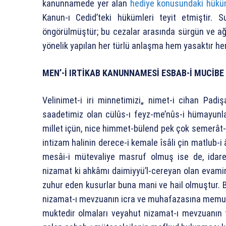
kanunnamede yer alan
hediye konusundaki hükü
Kanun-ı Cedid’teki hükümleri teyit etmiştir. 
öngörülmüştür; bu cezalar arasında sürgün ve ağ
yönelik yapılan her türlü anlaşma hem yasaktır he
MEN’-İ IRTİKAB KANUNNAMESİ
ESBAB-İ MUCİBE
Velinimet-i iri minnetimizi„ nimet-i cihan Pad
saadetimiz olan cülûs-ı feyz-me’nûs-i hümayunlar
millet içün, nice himmet-bülend pek çok semerât-
intizam halinin derece-i kemale îsâli çin matlub-i 
mesâi-i mütevaliye masruf olmuş ise de, idar
nizamat ki ahkâmı daimiyyü’l-cereyan olan evamir
zuhur eden kusurlar buna mani ve hail olmuştur. 
nizamat-ı mevzuanın icra ve muhafazasına memur 
muktedir olmaları veyahut nizamat-ı mevzuanın