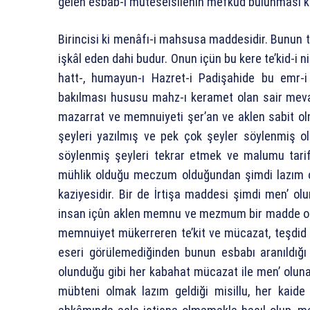
gelen esbab-ı müteselsilenin mefkud bulunması ka
Birincisi ki menâfı-i mahsusa maddesidir. Bunun tefs
işkâl eden dahi budur. Onun içün bu kere te’kid-i 
hatt-, humayun-ı Hazret-i Padişahide bu emr
bakılması hususu mahz-ı keramet olan sair mev
mazarrat ve memnuiyeti şer’an ve aklen sabit ol
şeyleri yazılmış ve pek çok şeyler söylenmiş o
söylenmiş şeyleri tekrar etmek ve malumu tarif 
mühlik olduğu meczum olduğundan şimdi lazım o
kaziyesidir. Bir de İrtişa maddesi şimdi men’ o
insan içûn aklen memnu ve mezmum bir madde old
memnuiyet mükerreren te’kit ve mücazat, teşdid 
eseri görülemediğinden bunun esbabı aranıldığı
olunduğu gibi her kabahat mücazat ile men’ olun
mübteni olmak lazım geldiği misillu, her kaid