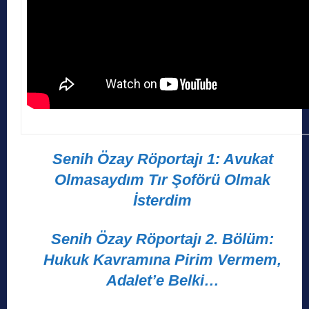
Senih Özay Röportajı 1: Avukat
Olmasaydım Tır Şoförü Olmak
İsterdim
Senih Özay Röportajı 2. Bölüm:
Hukuk Kavramına Pirim Vermem,
Adalet’e Belki…