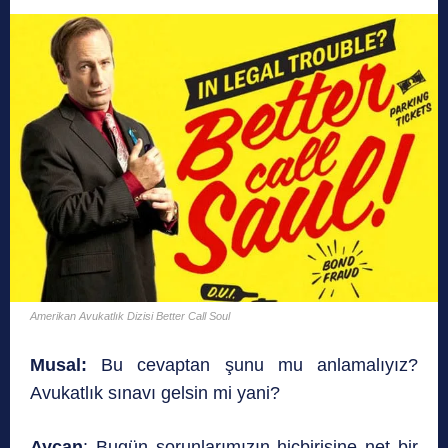
Amerikan Avukatlık Dizisi Better Call Soul
Musal:
Bu cevaptan şunu mu anlamalıyız?
Avukatlık sınavı gelsin mi yani?
Aycan
: Bugün sorunlarımızın hiçbirisine net bir