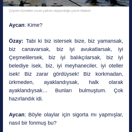
Çeşme-Gemiden sızan yakıtın oluşturduğu çevre felaketi
Aycan
: Kime?
Özay:
Tabi ki biz istersek bize, biz yamansak,
biz canavarsak, biz iyi avukatlarsak, iyi
Çeşmelilersek, biz iyi balıkçılarsak, biz iyi
belediye isek, biz, iyi meyhaneciler, iyi oteller
isek! Biz zarar gördüysek! Biz korkmadan,
ürkmeden, ayaklandıysak, halk olarak
ayaklandıysak… Bunları bulmuştum. Çok
hazırlandık idi.
Aycan
: Böyle olaylar için sigorta mı yapmışlar,
nasıl bir fonmuş bu?