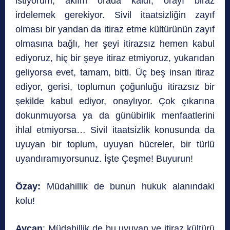
istiyorum, aklım orada kaldı, orayı biraz
irdelemek gerekiyor. Sivil itaatsizliğin zayıf
olması bir yandan da itiraz etme kültürünün zayıf
olmasına bağlı, her şeyi itirazsız hemen kabul
ediyoruz, hiç bir şeye itiraz etmiyoruz, yukarıdan
geliyorsa evet, tamam, bitti. Üç beş insan itiraz
ediyor, gerisi, toplumun çoğunluğu itirazsız bir
şekilde kabul ediyor, onaylıyor. Çok çıkarına
dokunmuyorsa ya da günübirlik menfaatlerini
ihlal etmiyorsa… Sivil itaatsizlik konusunda da
uyuyan bir toplum, uyuyan hücreler, bir türlü
uyandıramıyorsunuz. İşte Çeşme! Buyurun!
Özay:
Müdahillik de bunun hukuk alanındaki
kolu!
Aycan
: Müdahillik de bu uyuyan ve itiraz kültürü