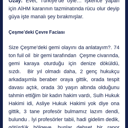
Özay:
Evet, Türkiye’de öyle… İşkence yapan
için AİHM kararının tazminatında rücu olur deyip
güya işte manalı şey bırakmışlar.
Çeşme’deki Çevre Faciası
Size Çeşme’deki gemi olayını da anlatayım?. 74
ton fuil oil bir gemi tarafından Çeşme civarında,
gemi karaya oturduğu için denize döküldü,
sızdı. Bir yıl olmadı daha, 2 genç hukukçu
arkadaşımla beraber oraya gittik, orada tespit
davası açtık, orada 30 yaşın altında olduğunu
tahmin ettiğim bir kadın hakim vardı, Sulh Hukuk
Hakimi idi, Asliye Hukuk Hakimi yok diye ona
gittik, 3 tane profesör bulmamız lazım dendi,
bulundu . İyi profesörler tabii, hadi gidelim dedik,
götürdük bölgeye, bunlar dehşet bir rapor