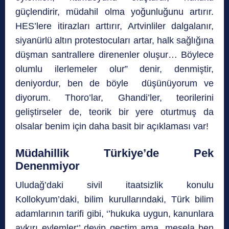
güçlendirir, müdahil olma yoğunluğunu artırır.
HES’lere itirazları arttırır, Artvinliler dalgalanır,
siyanürlü altın protestocuları artar, halk sağlığına
düşman santrallere direnenler oluşur… Böylece
olumlu ilerlemeler olur” denir, denmiştir,
deniyordur, ben de böyle düşünüyorum ve
diyorum. Thoro’lar, Ghandi’ler, teorilerini
geliştirseler de, teorik bir yere oturtmuş da
olsalar benim için daha basit bir açıklaması var!
Müdahillik Türkiye’de Pek
Denenmiyor
Uludağ’daki sivil itaatsizlik konulu
Kollokyum’daki, bilim kurullarındaki, Türk bilim
adamlarının tarifi gibi, ‘’hukuka uygun, kanunlara
aykırı eylemler‘’ deyip geçtim ama, mesela ben