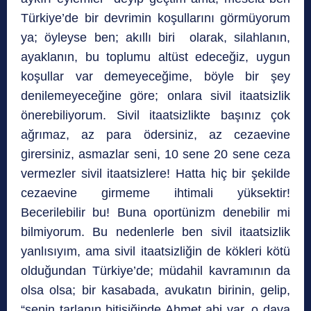
Türkiye’de bir devrimin koşullarını görmüyorum
ya; öyleyse ben; akıllı biri olarak, silahlanın,
ayaklanın, bu toplumu altüst edeceğiz, uygun
koşullar var demeyeceğime, böyle bir şey
denilemeyeceğine göre; onlara sivil itaatsizlik
önerebiliyorum. Sivil itaatsizlikte başınız çok
ağrımaz, az para ödersiniz, az cezaevine
girersiniz, asmazlar seni, 10 sene 20 sene ceza
vermezler sivil itaatsizlere! Hatta hiç bir şekilde
cezaevine girmeme ihtimali yüksektir!
Becerilebilir bu! Buna oportünizm denebilir mi
bilmiyorum. Bu nedenlerle ben sivil itaatsizlik
yanlısıyım, ama sivil itaatsizliğin de kökleri kötü
olduğundan Türkiye’de; müdahil kavramının da
olsa olsa; bir kasabada, avukatın birinin, gelip,
“senin tarlanın bitişiğinde Ahmet abi var, o dava