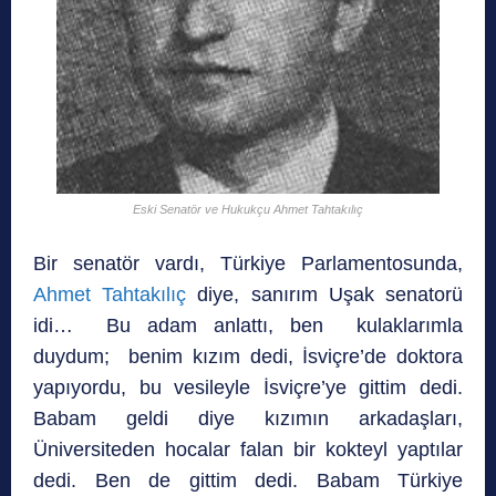
Eski Senatör ve Hukukçu Ahmet Tahtakılıç
Bir senatör vardı, Türkiye Parlamentosunda,
Ahmet Tahtakılıç
diye, sanırım Uşak senatorü
idi… Bu adam anlattı, ben kulaklarımla
duydum; benim kızım dedi, İsviçre’de doktora
yapıyordu, bu vesileyle İsviçre’ye gittim dedi.
Babam geldi diye kızımın arkadaşları,
Üniversiteden hocalar falan bir kokteyl yaptılar
dedi. Ben de gittim dedi. Babam Türkiye