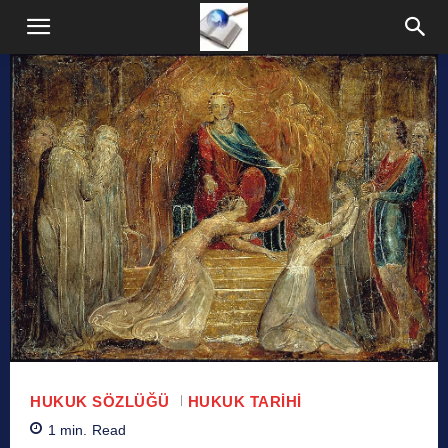
HUKUK SÖZLÜĞÜ
HUKUK TARIHI
1
min.
Read