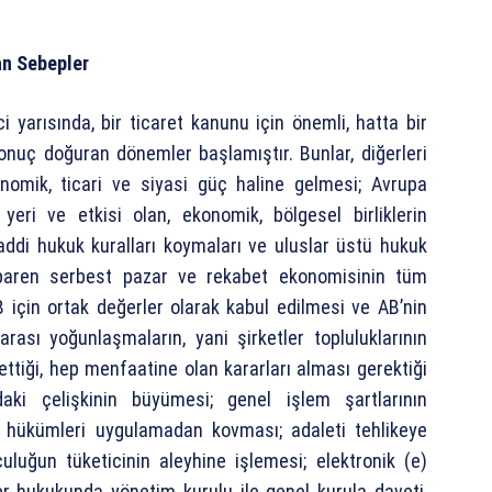
an Sebepler
i yarısında, bir ticaret kanunu için önemli, hatta bir
sonuç doğuran dönemler başlamıştır. Bunlar, diğerleri
onomik, ticari ve siyasi güç haline gelmesi; Avrupa
eri ve etkisi olan, ekonomik, bölgesel birliklerin
ddi hukuk kuralları koymaları ve uluslar üstü hukuk
 itibaren serbest pazar ve rekabet ekonomisinin tüm
 için ortak değerler olarak kabul edilmesi ve AB’nin
arası yoğunlaşmaların, yani şirketler topluluklarının
ttiği, hep menfaatine olan kararları alması gerektiği
ki çelişkinin büyümesi; genel işlem şartlarının
 hükümleri uygulamadan kovması; adaleti tehlikeye
luğun tüketicinin aleyhine işlemesi; elektronik (e)
ler hukukunda yönetim kurulu ile genel kurula daveti,