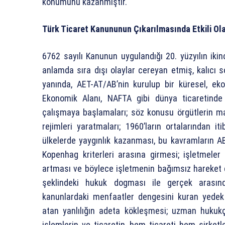
konumunu kazanmıştır.
Türk Ticaret Kanununun Çıkarılmasında Etkili Ol
6762 sayılı Kanunun uygulandığı 20. yüzyılın ikinc
anlamda sıra dışı olaylar cereyan etmiş, kalıcı 
yanında, AET-AT/AB’nin kurulup bir küresel, ek
Ekonomik Alanı, NAFTA gibi dünya ticaretinde y
çalışmaya başlamaları; söz konusu örgütlerin ma
rejimleri yaratmaları; 1960’ların ortalarından
ülkelerde yaygınlık kazanması, bu kavramların AB
Kopenhag kriterleri arasına girmesi; işletmeler 
artması ve böylece işletmenin bağımsız hareket e
şeklindeki hukuk dogması ile gerçek arasında
kanunlardaki menfaatler dengesini kuran yedek
atan yanlılığın adeta kökleşmesi; uzman hukukçu
işlemlerin ve ticaretin, hem ticareti hem şirket