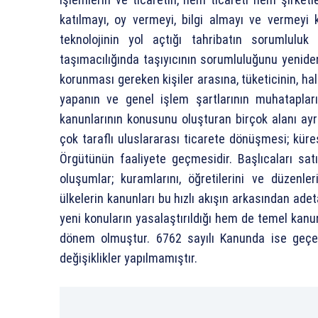
katılmayı, oy vermeyi, bilgi almayı ve vermeyi 
teknolojinin yol açtığı tahribatın sorumlulu
taşımacılığında taşıyıcının sorumluluğunu yenide
korunması gereken kişiler arasına, tüketicinin, hal
yapanın ve genel işlem şartlarının muhatapların
kanunlarının konusunu oluşturan birçok alanı ayrınt
çok taraflı uluslararası ticarete dönüşmesi; kür
Örgütünün faaliyete geçmesidir. Başlıcaları satı
oluşumlar; kuramlarını, öğretilerini ve düzenleri
ülkelerin kanunları bu hızlı akışın arkasından adeta
yeni konuların yasalaştırıldığı hem de temel kanun
dönem olmuştur. 6762 sayılı Kanunda ise geçen 
değişiklikler yapılmamıştır.