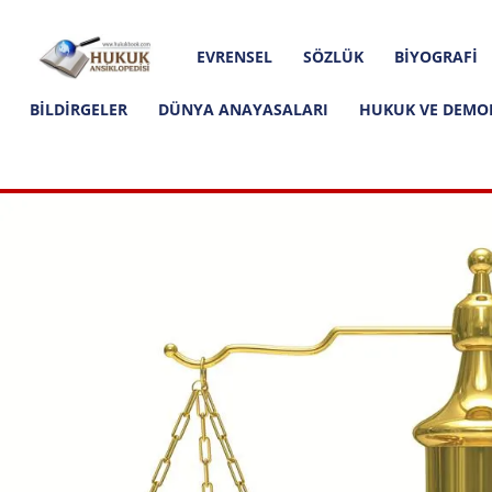
Hakkımızda
İletişim
Editoryal İlkeler
Hukuk
EVRENSEL
SÖZLÜK
BIYOGRAFI
Ansiklopedisi
BILDIRGELER
DÜNYA ANAYASALARI
HUKUK VE DEMO