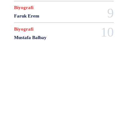
28 Haziran
28 Mart
28 Nisan
28 Ocak
Biyografi
28 Şubat
28 Şubat Darbesi
28 Şubat Kararları
Faruk Erem
28 Temmuz
2863 Sayılı Kanun
29 Ağustos
29 Ekim
29 Kasım
29 Mart
29 Ocak
Biyografi
29 Temmuz
298 Sayılı Kanun
3 Ağustos
Mustafa Balbay
3 Ekim
3 Nisan
3 Ocak
30 Ağustos
30 Aralık
30 Ekim
30 Kasım
30 Mart
30 Ocak
30 Temmuz
31 Aralık
31 Ekim
31 Ocak
31 Temmuz
33 Kurşun Olayı
4 Ağustos
4 Mayıs
4 Şubat
4 Temmuz
49'lar Davası
5 Ağustos
5 Aralık
5 Ekim
5 Kasım
5 Nisan
5 Nisan Avukatlar Günü
5816 sayılı Kanun
6 Ağustos
6 Aralık
6 Haziran
6 Kasım
6 Mart
6 Mayıs
6 Nisan
6 Ocak
6 Şubat
6 Temmuz
6-7 Eylül Olayları
6284
7 Ağustos
7 Aralık
7 Eylül
7 Kasım
7 Mart
7 Mayıs
7 Ocak