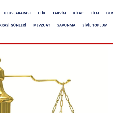
ULUSLARARASI
ETIK
TAKVIM
KITAP
FILM
DER
KRASI GÜNLERI
MEVZUAT
SAVUNMA
SIVIL TOPLUM