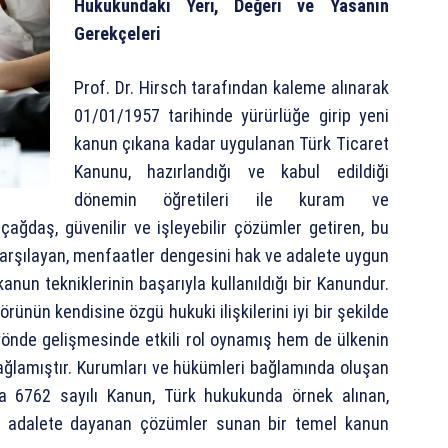
Hukukundaki Yeri, Değeri ve Yasanın
Gerekçeleri
Prof. Dr. Hirsch tarafından kaleme alınarak
01/01/1957 tarihinde yürürlüğe girip yeni
kanun çıkana kadar uygulanan Türk Ticaret
Kanunu, hazırlandığı ve kabul edildiği
dönemin öğretileri ile kuram ve
 çağdaş, güvenilir ve işleyebilir çözümler getiren, bu
karşılayan, menfaatler dengesini hak ve adalete uygun
nun tekniklerinin başarıyla kullanıldığı bir Kanundur.
rünün kendisine özgü hukuki ilişkilerini iyi bir şekilde
önde gelişmesinde etkili rol oynamış hem de ülkenin
ağlamıştır. Kurumları ve hükümleri bağlamında oluşan
rla 6762 sayılı Kanun, Türk hukukunda örnek alınan,
nel adalete dayanan çözümler sunan bir temel kanun