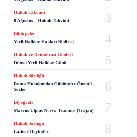
20 Aralık Dayanışma Günü
20 Haziran
20 Kasım
20 Nisan
20 Ocak
20 Şubat
20 Temmuz
Hukuk Takvimi
2007 Anayasa Taslağı
2021 Eylem Planı
8 Ağustos – Hukuk Takvimi
21 Ağustos
21 Aralık
21 Eylül
21 Haziran
Bildirgeler
21 Kasım
21 Mart
21 Nisan
21 Ocak
Yerli Halklar Hakları Bildirisi
21. Yüzyılda Avukat
22 Ağustos
22 Aralık
22 Mart
22 Nisan
22 Ocak
23 Aralık
Hukuk ve Demokrasi Günleri
23 Ekim
23 Haziran
23 Nisan
23 Ocak
Dünya Yerli Halklar Günü
23 Şubat
24 Ağustos
24 Aralık
24 Ekim
Hukuk Sözlüğü
24 Kasım
24 Mart
24 Ocak
24 Temmuz
25 Ağustos
25 Aralık
25 Ekim
25 Eylül
Roma Hukukundan Günümüze Önemli
Sözler
25 Kasım
25 Mart
25 Nisan
25 Ocak
26 Ağustos
26 Aralık
26 Ekim
26 Eylül
Biyografi
26 Haziran
26 Kasım
26 Ocak
27 Aralık
Marcus Ulpius Nerva Traianus (Trajan)
27 Ekim
27 Kasım
27 Mayıs
Hukuk Sözlüğü
27 Mayıs Darbe Bildirisi
27 Mayıs Darbesi
27 Nisan
27 Nisan Muhtırası
28 Ağustos
Latince Deyimler