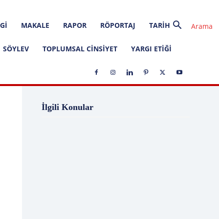
GI
MAKALE
RAPOR
RÖPORTAJ
TARIH
SÖYLEV
TOPLUMSAL CINSIYET
YARGI ETIĞI
1 Ağustos
1 Aralık
1 Eylül
1 Kasım
İlgili Konular
1 Liralık Dava
1 Mayıs
1 Ocak
1 Şubat
10 Ağustos
10 Aralık
10 Emir
10 Haziran
10 Kasım
10 Nisan
10 Ocak
10 Şubat
11 Ağustos
11 Eylül
11 Eylül saldırıları
11 Haziran
11 Mayıs
11 Ocak
11 Şubat
11 Temmuz
12 Ağustos
12 Angry Men
12 Aralık
12 Ekim
12 Eylül
12 Eylül Anayasası
12 Eylül Darbe Bildirisi
12 Eylül Darbesi
12 Eylül Davası
12 Haziran