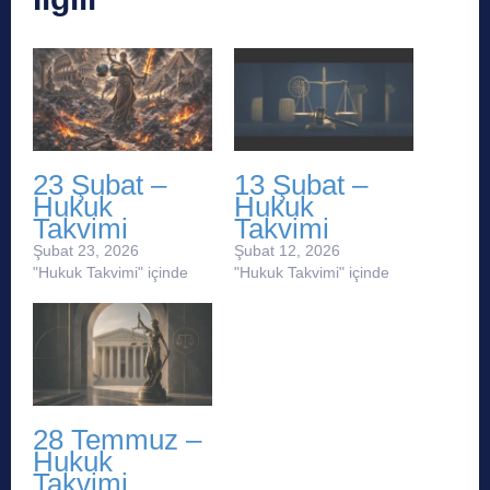
23 Şubat –
13 Şubat –
Hukuk
Hukuk
Takvimi
Takvimi
Şubat 23, 2026
Şubat 12, 2026
"Hukuk Takvimi" içinde
"Hukuk Takvimi" içinde
28 Temmuz –
Hukuk
Takvimi