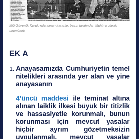
Milli Güvenlik Kurulu’nda alınan kararlar, basın tarafından Muhtıra olarak
tanımlandı.
EK A
Anayasamızda Cumhuriyetin temel
nitelikleri arasında yer alan ve yine
anayasanın
4’üncü maddesi
ile teminat altına
alınan laiklik ilkesi büyük bir titizlik
ve hassasiyetle korunmalı, bunun
korunması için mevcut yasalar
hiçbir ayrım gözetmeksizin
uygulanmalı, mevcut yasalar