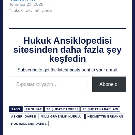
Temmuz 29, 2026
"Hukuk Takvimi" içinde
Hukuk Ansiklopedisi
sitesinden daha fazla şey
keşfedin
Subscribe to get the latest posts sent to your email.
E-postanızı yazın…
Abone ol
TAGS
28 ŞUBAT
28 ŞUBAT DARBESI
28 ŞUBAT KARARLARI
ASKERI DARBE
MILLI GÜVENLIK KURULU’
NECMETTIN ERBAKAN
POSTMODERN DARBE