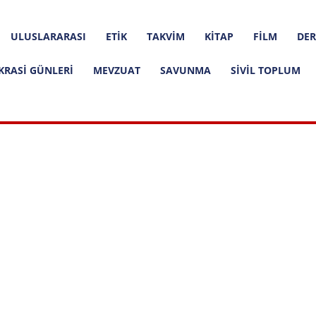
ULUSLARARASI
ETIK
TAKVIM
KITAP
FILM
DER
KRASI GÜNLERI
MEVZUAT
SAVUNMA
SIVIL TOPLUM