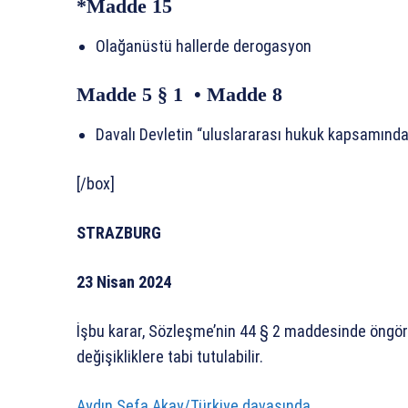
*Madde 15
Olağanüstü hallerde derogasyon
Madde 5 § 1 • Madde 8
Davalı Devletin “uluslararası hukuk kapsamındak
[/box]
STRAZBURG
23 Nisan 2024
İşbu karar, Sözleşme’nin 44 § 2 maddesinde öngörü
değişikliklere tabi tutulabilir.
Aydın Sefa Akay/Türkiye davasında,