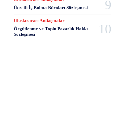
7 Şubat
7 Temmuz
743 Nolu Medeni Kanun
Ücretli İş Bulma Büroları Sözleşmesi
8 Ağustos
8 Kasım
8 Mart
8 Nisan
8 Ocak
8 şubat
9 Ağustos
9 Ekim
Uluslararası Antlaşmalar
9 Eylül
9 Haziran
9 Mayıs
9 Ocak
Örgütlenme ve Toplu Pazarlık Hakkı
9 Şubat
9 Temmuz
A Separation
Sözleşmesi
A Short Film About Killing
A Turkish Journal of Philosophy
Aalborg Şartı
Aarhus Sözleşmesi
AB Anayasası
AB Komisyonu
AB Konseyi
AB Uyum Paketi
AB Yapay Zeka Yasası
abd
abd anayasası
ABD Başkanları
ABD Ticaret Antlaşması
Abdulhamit Gül
Abdullah Demirbaş
Abdullah Öcalan
Abdullah Palaz
Abdüssamet Ağaoğlu
Abhazya Anayasası
Abhazya Cumhuriyeti
Abhisit Vejjajiva
Abimael Guzmán
Abraham Lincoln
Abusus non tollit usum
Abuzer Kendigelen
Accept And Respect Declaratıon
Acente