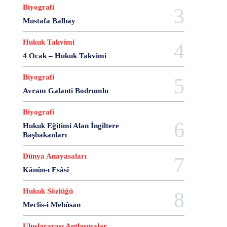
28 Haziran
28 Mart
28 Nisan
28 Ocak
Biyografi
28 Şubat
28 Şubat Darbesi
28 Şubat Kararları
Mustafa Balbay
28 Temmuz
2863 Sayılı Kanun
29 Ağustos
Hukuk Takvimi
29 Ekim
29 Kasım
29 Mart
29 Ocak
4 Ocak – Hukuk Takvimi
29 Temmuz
298 Sayılı Kanun
3 Ağustos
3 Ekim
3 Nisan
3 Ocak
30 Ağustos
Biyografi
30 Aralık
30 Ekim
30 Kasım
30 Mart
Avram Galanti Bodrumlu
30 Ocak
30 Temmuz
31 Aralık
31 Ekim
31 Ocak
31 Temmuz
33 Kurşun Olayı
Biyografi
4 Ağustos
4 Mayıs
4 Şubat
4 Temmuz
Hukuk Eğitimi Alan İngiltere
Başbakanları
49'lar Davası
5 Ağustos
5 Aralık
5 Ekim
5 Kasım
5 Nisan
5 Nisan Avukatlar Günü
Dünya Anayasaları
5816 sayılı Kanun
6 Ağustos
6 Aralık
Kânûn-ı Esâsî
6 Haziran
6 Kasım
6 Mart
6 Mayıs
6 Nisan
6 Ocak
6 Şubat
6 Temmuz
Hukuk Sözlüğü
6-7 Eylül Olayları
6284
7 Ağustos
7 Aralık
Meclis-i Mebûsan
7 Eylül
7 Kasım
7 Mart
7 Mayıs
7 Ocak
Uluslararası Antlaşmalar