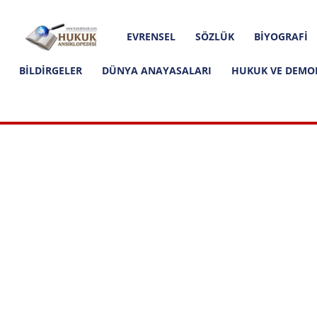
Hakkımızda
İletişim
Editoryal İlkeler
Hukuk
EVRENSEL
SÖZLÜK
BIYOGRAFI
Ansiklopedisi
BILDIRGELER
DÜNYA ANAYASALARI
HUKUK VE DEMO