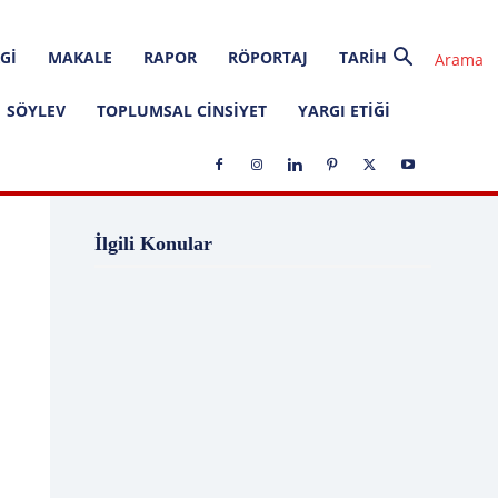
GI
MAKALE
RAPOR
RÖPORTAJ
TARIH
SÖYLEV
TOPLUMSAL CINSIYET
YARGI ETIĞI
1 Ağustos
1 Aralık
1 Eylül
1 Kasım
İlgili Konular
1 Liralık Dava
1 Mayıs
1 Ocak
1 Şubat
10 Ağustos
10 Aralık
10 Emir
10 Haziran
10 Kasım
10 Nisan
10 Ocak
10 Şubat
11 Ağustos
11 Eylül
11 Eylül saldırıları
11 Haziran
11 Mayıs
11 Ocak
11 Şubat
11 Temmuz
12 Ağustos
12 Angry Men
12 Aralık
12 Ekim
12 Eylül
12 Eylül Anayasası
12 Eylül Darbe Bildirisi
12 Eylül Darbesi
12 Eylül Davası
12 Haziran