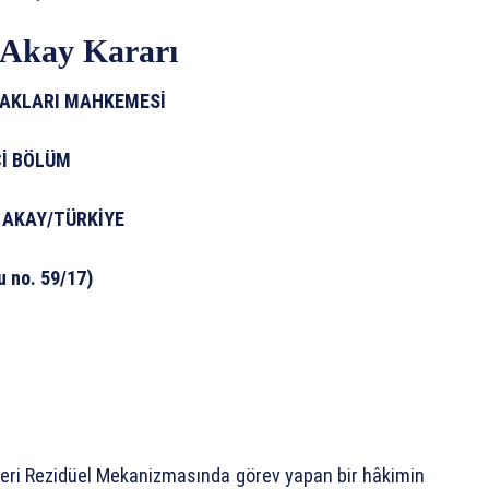
 Akay Kararı
HAKLARI MAHKEMESİ
Cİ BÖLÜM
 AKAY/TÜRKİYE
u no. 59/17)
leri Rezidüel Mekanizmasında görev yapan bir hâkimin