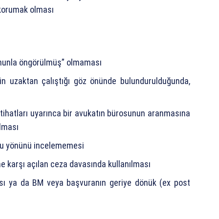
ı korumak olması
anunla öngörülmüş” olmaması
in uzaktan çalıştığı göz önünde bulundurulduğunda,
tihatları uyarınca bir avukatın bürosunun aranmasına
lması
 bu yönünü incelememesi
ne karşı açılan ceza davasında kullanılması
ası ya da BM veya başvuranın geriye dönük (ex post