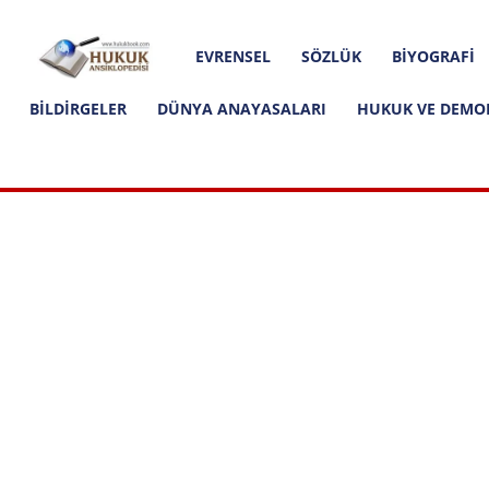
Hakkımızda
İletişim
Editoryal İlkeler
Hukuk
EVRENSEL
SÖZLÜK
BIYOGRAFI
Ansiklopedisi
BILDIRGELER
DÜNYA ANAYASALARI
HUKUK VE DEMO