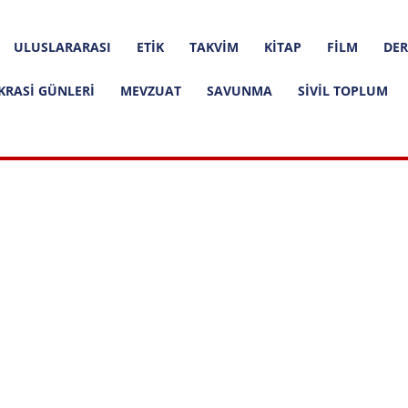
ULUSLARARASI
ETIK
TAKVIM
KITAP
FILM
DER
KRASI GÜNLERI
MEVZUAT
SAVUNMA
SIVIL TOPLUM