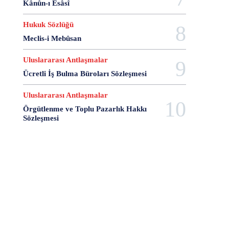
Kânûn-ı Esâsî
20 Aralık Dayanışma Günü
20 Haziran
20 Kasım
20 Nisan
20 Ocak
20 Şubat
20 Temmuz
Hukuk Sözlüğü
2007 Anayasa Taslağı
2021 Eylem Planı
Meclis-i Mebûsan
21 Ağustos
21 Aralık
21 Eylül
21 Haziran
Uluslararası Antlaşmalar
21 Kasım
21 Mart
21 Nisan
21 Ocak
21. Yüzyılda Avukat
22 Ağustos
22 Aralık
Ücretli İş Bulma Büroları Sözleşmesi
22 Mart
22 Nisan
22 Ocak
23 Aralık
Uluslararası Antlaşmalar
23 Ekim
23 Haziran
23 Nisan
23 Ocak
Örgütlenme ve Toplu Pazarlık Hakkı
23 Şubat
24 Ağustos
24 Aralık
24 Ekim
Sözleşmesi
24 Kasım
24 Mart
24 Ocak
24 Temmuz
25 Ağustos
25 Aralık
25 Ekim
25 Eylül
25 Kasım
25 Mart
25 Nisan
25 Ocak
26 Ağustos
26 Aralık
26 Ekim
26 Eylül
26 Haziran
26 Kasım
26 Ocak
27 Aralık
27 Ekim
27 Kasım
27 Mayıs
27 Mayıs Darbe Bildirisi
27 Mayıs Darbesi
27 Nisan
27 Nisan Muhtırası
28 Ağustos