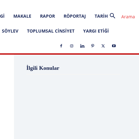
GI
MAKALE
RAPOR
RÖPORTAJ
TARIH
SÖYLEV
TOPLUMSAL CINSIYET
YARGI ETIĞI
1 Ağustos
1 Aralık
1 Eylül
1 Kasım
İlgili Konular
1 Liralık Dava
1 Mayıs
1 Ocak
1 Şubat
10 Ağustos
10 Aralık
10 Emir
10 Haziran
10 Kasım
10 Nisan
10 Ocak
10 Şubat
11 Ağustos
11 Eylül
11 Eylül saldırıları
11 Haziran
11 Mayıs
11 Ocak
11 Şubat
11 Temmuz
12 Ağustos
12 Angry Men
12 Aralık
12 Ekim
12 Eylül
12 Eylül Anayasası
12 Eylül Darbe Bildirisi
12 Eylül Darbesi
12 Eylül Davası
12 Haziran