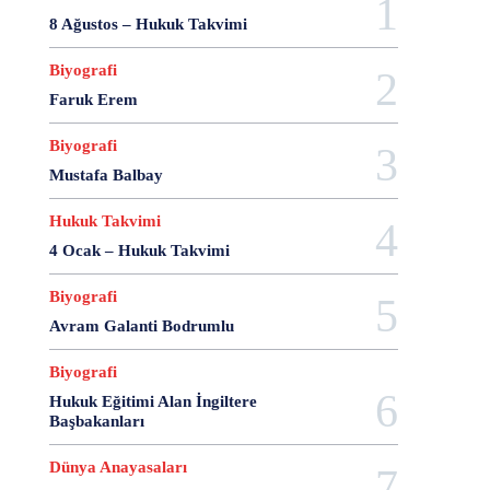
18 Aralık
18 Kasım
18 Mart
18 Mayıs
8 Ağustos – Hukuk Takvimi
18 Nisan
18 Ocak
1876 Anayasası
Biyografi
19 Ağustos
19 Aralık
19 Eylül
19 Haziran
Faruk Erem
19 Kasım
19 Mayıs
19 Mayıs Atatürk'ü Anma Gençlik ve Spor Bayramı
Biyografi
19 Nisan
19 Ocak
19 Şubat
19 Temmuz
Mustafa Balbay
1921 Af Kanunu
1921 Anayasası
1922 Genel Af Kanunu
1924 Anayasası
Hukuk Takvimi
1933 Genel Af Kanunu
1947 Yardım Antlaşması
4 Ocak – Hukuk Takvimi
1958 Orman Affı
1960 Af Kanunu
1960 Darbesi
Biyografi
1960 Ek Af Kanunu
1960 Geçici Anayasası
Avram Galanti Bodrumlu
1960 Genel Af Kanunu
1961 Anayasası
1961 Halkoylaması
1966 Genel Af Kanunu
Biyografi
1966 Genel Affı
1982 Anayasası
1984
Hukuk Eğitimi Alan İngiltere
1985 Af Kanunu
2 Ağustos
2 Aralık
2 Ekim
Başbakanları
2 Eylül
2 Kasım
2 Nisan
2 Ocak
Dünya Anayasaları
2 Şubat
20 Ağustos
20 Aralık