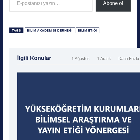
Abone ol
TAGS
BILIM AKADEMISI DERNEĞI
BILIM ETIĞI
İlgili Konular
1 Ağustos
1 Aralık
Daha Fazla