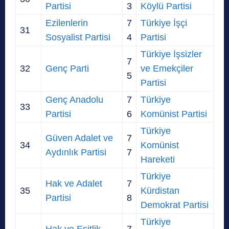
Partisi
3
Köylü Partisi
Ezilenlerin
7
Türkiye İşçi
31
Sosyalist Partisi
4
Partisi
Türkiye İşsizler
7
32
Genç Parti
ve Emekçiler
5
Partisi
Genç Anadolu
7
Türkiye
33
Partisi
6
Komünist Partisi
Türkiye
Güven Adalet ve
7
34
Komünist
Aydınlık Partisi
7
Hareketi
Türkiye
Hak ve Adalet
7
35
Kürdistan
Partisi
8
Demokrat Partisi
Türkiye
Hak ve Eşitlik
7