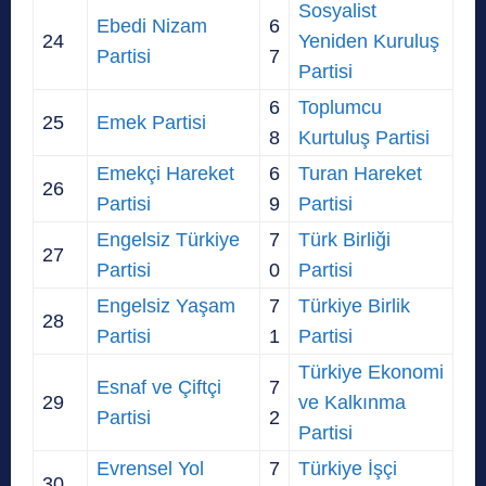
Sosyalist
Ebedi Nizam
6
24
Yeniden Kuruluş
Partisi
7
Partisi
6
Toplumcu
25
Emek Partisi
8
Kurtuluş Partisi
Emekçi Hareket
6
Turan Hareket
26
Partisi
9
Partisi
Engelsiz Türkiye
7
Türk Birliği
27
Partisi
0
Partisi
Engelsiz Yaşam
7
Türkiye Birlik
28
Partisi
1
Partisi
Türkiye Ekonomi
Esnaf ve Çiftçi
7
29
ve Kalkınma
Partisi
2
Partisi
Evrensel Yol
7
Türkiye İşçi
30