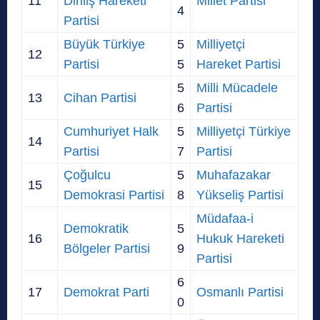
11
Diriliş Hareketi
Millet Partisi
4
Partisi
Büyük Türkiye
5
Milliyetçi
12
Partisi
5
Hareket Partisi
5
Milli Mücadele
13
Cihan Partisi
6
Partisi
Cumhuriyet Halk
5
Milliyetçi Türkiye
14
Partisi
7
Partisi
Çoğulcu
5
Muhafazakar
15
Demokrasi Partisi
8
Yükseliş Partisi
Müdafaa-i
Demokratik
5
16
Hukuk Hareketi
Bölgeler Partisi
9
Partisi
6
17
Demokrat Parti
Osmanlı Partisi
0