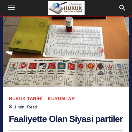
HUKUK TARIHI
KURUMLAR
1
min.
Read
Faaliyette Olan Siyasi partiler