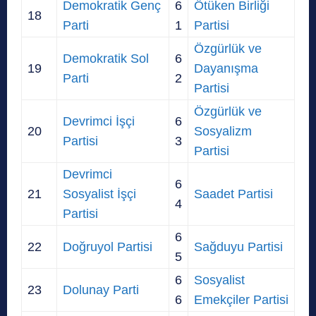
Demokratik Genç
6
Ötüken Birliği
18
Parti
1
Partisi
Özgürlük ve
Demokratik Sol
6
19
Dayanışma
Parti
2
Partisi
Özgürlük ve
Devrimci İşçi
6
20
Sosyalizm
Partisi
3
Partisi
Devrimci
6
21
Sosyalist İşçi
Saadet Partisi
4
Partisi
6
22
Doğruyol Partisi
Sağduyu Partisi
5
6
Sosyalist
23
Dolunay Parti
6
Emekçiler Partisi