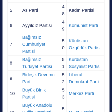
4
5
As Parti
Kadın Partisi
8
4
6
Ayyıldız Partisi
Komünist Parti
9
Bağımsız
5
Kürdistan
7
Cumhuriyet
0
Özgürlük Partisi
Partisi
Bağımsız
5
Kürdistan
8
Türkiyet Partisi
1
Sosyalist Partisi
Birleşik Devrimci
5
Liberal
9
Parti
2
Demokrat Parti
Büyük Birlik
5
10
Merkez Parti
Partisi
3
Büyük Anadolu
5