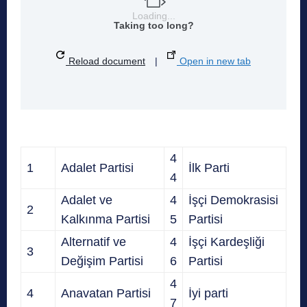
Loading...
Taking too long?
Reload document
|
Open in new tab
4
1
Adalet Partisi
İlk Parti
4
Adalet ve
4
İşçi Demokrasisi
2
Kalkınma Partisi
5
Partisi
Alternatif ve
4
İşçi Kardeşliği
3
Değişim Partisi
6
Partisi
4
4
Anavatan Partisi
İyi parti
7