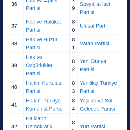
36
Sosyalist İşçi
Partisi
9
Partisi
Hak ve Hakikat
8
37
Ulusal Parti
Partisi
0
Hak ve Huzur
8
38
Vatan Partisi
Partisi
1
Hak ve
8
Yeni Dünya
39
Özgürlükler
2
Partisi
Partisi
Halkın Kurtuluş
8
Yenilikçi Türkiye
40
Partisi
3
Partisi
Halkın Türkiye
8
Yeşiller ve Sol
41
Komünist Partisi
4
Gelecek Partisi
Halkların
8
42
Demokratik
Yurt Partisi