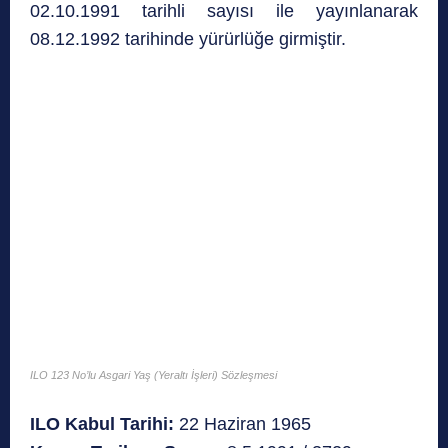
02.10.1991 tarihli sayısı ile yayınlanarak
08.12.1992 tarihinde yürürlüğe girmiştir.
ILO 123 No’lu Asgari Yaş (Yeraltı İşleri) Sözleşmesi
ILO Kabul Tarihi:
22 Haziran 1965