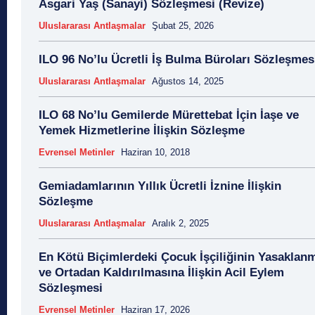
Asgari Yaş (Sanayi) Sözleşmesi (Revize)
20 Ağustos
20 Aralık
20 Aralık Dayanışma
20 Haziran
20 Kasım
20 Nisan
20 Ocak
20 
Uluslararası Antlaşmalar
Şubat 25, 2026
20 Temmuz
2007 Anayasa Taslağı
2021 Eylem 
ILO 96 No’lu Ücretli İş Bulma Büroları Sözleşmes
21 Ağustos
21 Aralık
21 Eylül
21 Haziran
21 
21 Mart
21 Nisan
21 Ocak
21. Yüzyılda A
Uluslararası Antlaşmalar
Ağustos 14, 2025
22 Ağustos
22 Aralık
22 Mart
22 Nisan
22
ILO 68 No’lu Gemilerde Mürettebat İçin İaşe ve
23 Aralık
23 Ekim
23 Haziran
23 Nisan
23
Yemek Hizmetlerine İlişkin Sözleşme
23 Şubat
24 Ağustos
24 Aralık
24 Ekim
24 
Evrensel Metinler
Haziran 10, 2018
24 Mart
24 Ocak
24 Temmuz
25 Ağustos
25 
25 Ekim
25 Eylül
25 Kasım
25 Mart
25 
Gemiadamlarının Yıllık Ücretli İznine İlişkin
25 Ocak
26 Ağustos
26 Aralık
26 Ekim
26 
Sözleşme
26 Haziran
26 Kasım
26 Ocak
27 Aralık
27
Uluslararası Antlaşmalar
Aralık 2, 2025
27 Kasım
27 Mayıs
27 Mayıs Darbe Bil
27 Mayıs Darbesi
27 Nisan
27 Nisan Muht
En Kötü Biçimlerdeki Çocuk İşçiliğinin Yasaklan
28 Ağustos
28 Haziran
28 Mart
28 Nisan
28
ve Ortadan Kaldırılmasına İlişkin Acil Eylem
28 Şubat
28 Şubat Darbesi
28 Şubat Kararları
28 Te
Sözleşmesi
2863 Sayılı Kanun
29 Ağustos
29 Ekim
29 
Evrensel Metinler
Haziran 17, 2026