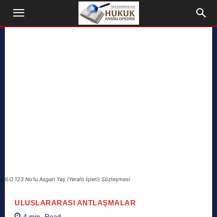
ILO 123 No’lu Asgari Yaş (Yeraltı İşleri) Sözleşmesi
ULUSLARARASI ANTLAŞMALAR
4
min.
Read