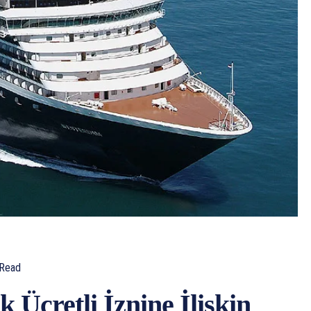
Read
 Ücretli İznine İlişkin