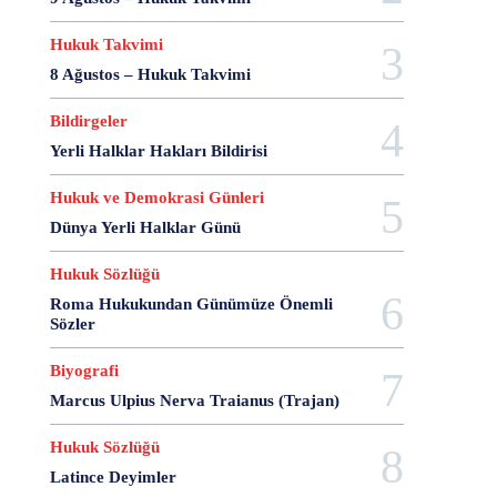
28 Haziran
28 Mart
28 Nisan
28 Ocak
28 Şubat
28 Şubat Darbesi
28 Şubat Kararları
Hukuk Takvimi
28 Temmuz
2863 Sayılı Kanun
29 Ağustos
8 Ağustos – Hukuk Takvimi
29 Ekim
29 Kasım
29 Mart
29 Ocak
Bildirgeler
29 Temmuz
298 Sayılı Kanun
3 Ağustos
Yerli Halklar Hakları Bildirisi
3 Ekim
3 Nisan
3 Ocak
30 Ağustos
30 Aralık
30 Ekim
30 Kasım
30 Mart
Hukuk ve Demokrasi Günleri
30 Ocak
30 Temmuz
31 Aralık
31 Ekim
Dünya Yerli Halklar Günü
31 Ocak
31 Temmuz
33 Kurşun Olayı
4 Ağustos
4 Mayıs
4 Şubat
4 Temmuz
Hukuk Sözlüğü
49'lar Davası
5 Ağustos
5 Aralık
5 Ekim
Roma Hukukundan Günümüze Önemli
Sözler
5 Kasım
5 Nisan
5 Nisan Avukatlar Günü
5816 sayılı Kanun
6 Ağustos
6 Aralık
Biyografi
6 Haziran
6 Kasım
6 Mart
6 Mayıs
Marcus Ulpius Nerva Traianus (Trajan)
6 Nisan
6 Ocak
6 Şubat
6 Temmuz
6-7 Eylül Olayları
6284
7 Ağustos
7 Aralık
Hukuk Sözlüğü
7 Eylül
7 Kasım
7 Mart
7 Mayıs
7 Ocak
Latince Deyimler