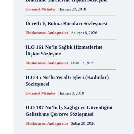
18 Aralık
18 Kasım
18 Mart
18 Mayıs
Evrensel Metinler
Haziran 24, 2018
18 Nisan
18 Ocak
1876 Anayasası
19 Ağustos
19 Aralık
19 Eylül
19 Haziran
Ücretli İş Bulma Büroları Sözleşmesi
19 Kasım
19 Mayıs
Uluslararası Antlaşmalar
Ağustos 8, 2026
19 Mayıs Atatürk'ü Anma Gençlik ve Spor Bayramı
19 Nisan
19 Ocak
19 Şubat
19 Temmuz
ILO 161 No’lu Sağlık Hizmetlerine
1921 Af Kanunu
1921 Anayasası
İlişkin Sözleşme
1922 Genel Af Kanunu
1924 Anayasası
Uluslararası Antlaşmalar
Ocak 13, 2026
1933 Genel Af Kanunu
1947 Yardım Antlaşması
1958 Orman Affı
1960 Af Kanunu
1960 Darbesi
ILO 45 No’lu Yeraltı İşleri (Kadınlar)
Sözleşmesi
1960 Ek Af Kanunu
1960 Geçici Anayasası
1960 Genel Af Kanunu
1961 Anayasası
Evrensel Metinler
Haziran 8, 2018
1961 Halkoylaması
1966 Genel Af Kanunu
1966 Genel Affı
1982 Anayasası
1984
ILO 187 No’lu İş Sağlığı ve Güvenliğini
Geliştirme Çerçeve Sözleşmesi
1985 Af Kanunu
2 Ağustos
2 Aralık
2 Ekim
2 Eylül
2 Kasım
2 Nisan
2 Ocak
Uluslararası Antlaşmalar
Şubat 20, 2026
2 Şubat
20 Ağustos
20 Aralık