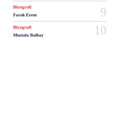
7 Şubat
7 Temmuz
743 Nolu Medeni Kanun
Biyografi
8 Ağustos
8 Kasım
8 Mart
8 Nisan
Faruk Erem
8 Ocak
8 şubat
9 Ağustos
9 Ekim
9 Eylül
9 Haziran
9 Mayıs
9 Ocak
Biyografi
9 Şubat
9 Temmuz
A Separation
Mustafa Balbay
A Short Film About Killing
A Turkish Journal of Philosophy
Aalborg Şartı
Aarhus Sözleşmesi
AB Anayasası
AB Komisyonu
AB Konseyi
AB Uyum Paketi
AB Yapay Zeka Yasası
abd
abd anayasası
ABD Başkanları
ABD Ticaret Antlaşması
Abdulhamit Gül
Abdullah Demirbaş
Abdullah Öcalan
Abdullah Palaz
Abdüssamet Ağaoğlu
Abhazya Anayasası
Abhazya Cumhuriyeti
Abhisit Vejjajiva
Abimael Guzmán
Abraham Lincoln
Abusus non tollit usum
Abuzer Kendigelen
Accept And Respect Declaratıon
Acente