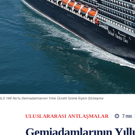
ILO 146 No'lu Gemiadamlarının Yıllık Ücretli İznine İlişkin Sözleşme
ULUSLARARASI ANTLAŞMALAR
7
min.
Gemiadamlarının Yıllık