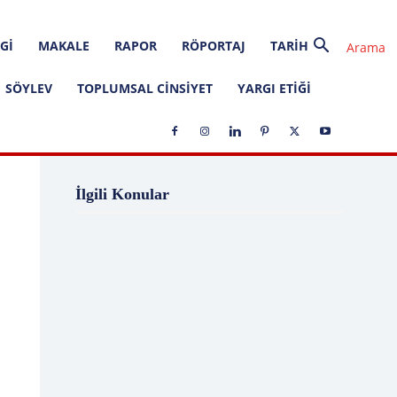
GI
MAKALE
RAPOR
RÖPORTAJ
TARIH
SÖYLEV
TOPLUMSAL CINSIYET
YARGI ETIĞI
1 Ağustos
1 Aralık
1 Eylül
1 Kasım
İlgili Konular
1 Liralık Dava
1 Mayıs
1 Ocak
1 Şubat
10 Ağustos
10 Aralık
10 Emir
10 Haziran
10 Kasım
10 Nisan
10 Ocak
10 Şubat
11 Ağustos
11 Eylül
11 Eylül saldırıları
11 Haziran
11 Mayıs
11 Ocak
11 Şubat
11 Temmuz
12 Ağustos
12 Angry Men
12 Aralık
12 Ekim
12 Eylül
12 Eylül Anayasası
12 Eylül Darbe Bildirisi
12 Eylül Darbesi
12 Eylül Davası
12 Haziran