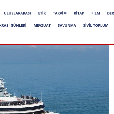
ULUSLARARASI
ETIK
TAKVIM
KITAP
FILM
DER
KRASI GÜNLERI
MEVZUAT
SAVUNMA
SIVIL TOPLUM