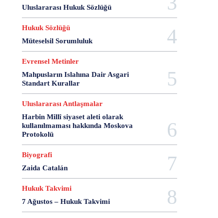
28 Haziran
28 Mart
28 Nisan
28 Ocak
Uluslararası Hukuk Sözlüğü
28 Şubat
28 Şubat Darbesi
28 Şubat Kararları
Hukuk Sözlüğü
28 Temmuz
2863 Sayılı Kanun
29 Ağustos
Müteselsil Sorumluluk
29 Ekim
29 Kasım
29 Mart
29 Ocak
29 Temmuz
298 Sayılı Kanun
3 Ağustos
Evrensel Metinler
3 Ekim
3 Nisan
3 Ocak
30 Ağustos
Mahpusların Islahına Dair Asgari
30 Aralık
30 Ekim
30 Kasım
30 Mart
Standart Kurallar
30 Ocak
30 Temmuz
31 Aralık
31 Ekim
Uluslararası Antlaşmalar
31 Ocak
31 Temmuz
33 Kurşun Olayı
Harbin Millî siyaset aleti olarak
4 Ağustos
4 Mayıs
4 Şubat
4 Temmuz
kullanılmaması hakkında Moskova
49'lar Davası
5 Ağustos
5 Aralık
5 Ekim
Protokolü
5 Kasım
5 Nisan
5 Nisan Avukatlar Günü
Biyografi
5816 sayılı Kanun
6 Ağustos
6 Aralık
Zaida Catalán
6 Haziran
6 Kasım
6 Mart
6 Mayıs
6 Nisan
6 Ocak
6 Şubat
6 Temmuz
Hukuk Takvimi
6-7 Eylül Olayları
6284
7 Ağustos
7 Aralık
7 Ağustos – Hukuk Takvimi
7 Eylül
7 Kasım
7 Mart
7 Mayıs
7 Ocak