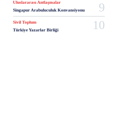
7 Şubat
7 Temmuz
743 Nolu Medeni Kanun
Uluslararası Antlaşmalar
8 Ağustos
8 Kasım
8 Mart
8 Nisan
Singapur Arabuluculuk Konvansiyonu
8 Ocak
8 şubat
9 Ağustos
9 Ekim
Sivil Toplum
9 Eylül
9 Haziran
9 Mayıs
9 Ocak
Türkiye Yazarlar Birliği
9 Şubat
9 Temmuz
A Separation
A Short Film About Killing
A Turkish Journal of Philosophy
Aalborg Şartı
Aarhus Sözleşmesi
AB Anayasası
AB Komisyonu
AB Konseyi
AB Uyum Paketi
AB Yapay Zeka Yasası
abd
abd anayasası
ABD Başkanları
ABD Ticaret Antlaşması
Abdulhamit Gül
Abdullah Demirbaş
Abdullah Öcalan
Abdullah Palaz
Abdüssamet Ağaoğlu
Abhazya Anayasası
Abhazya Cumhuriyeti
Abhisit Vejjajiva
Abimael Guzmán
Abraham Lincoln
Abusus non tollit usum
Abuzer Kendigelen
Accept And Respect Declaratıon
Acente