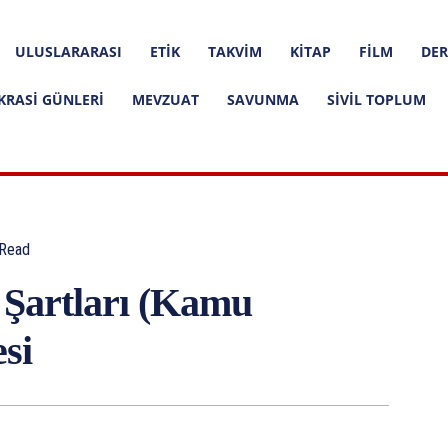
ULUSLARARASI
ETIK
TAKVIM
KITAP
FILM
DER
KRASI GÜNLERI
MEVZUAT
SAVUNMA
SIVIL TOPLUM
Read
 Şartları (Kamu
si