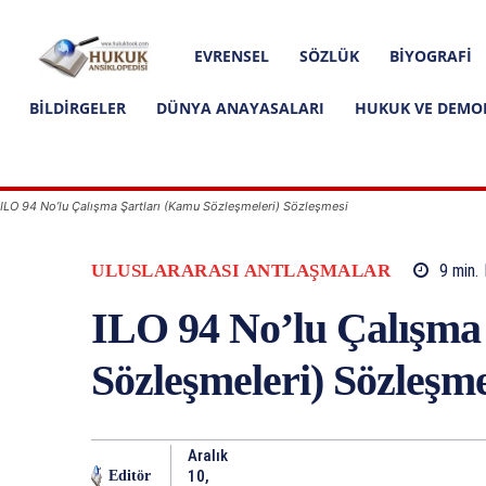
Hakkımızda
İletişim
Editoryal İlkeler
Hukuk
EVRENSEL
SÖZLÜK
BIYOGRAFI
Ansiklopedisi
BILDIRGELER
DÜNYA ANAYASALARI
HUKUK VE DEMO
ILO 94 No’lu Çalışma Şartları (Kamu Sözleşmeleri) Sözleşmesi
ULUSLARARASI ANTLAŞMALAR
9
min.
ILO 94 No’lu Çalışma
Sözleşmeleri) Sözleşme
Aralık
10,
Editör