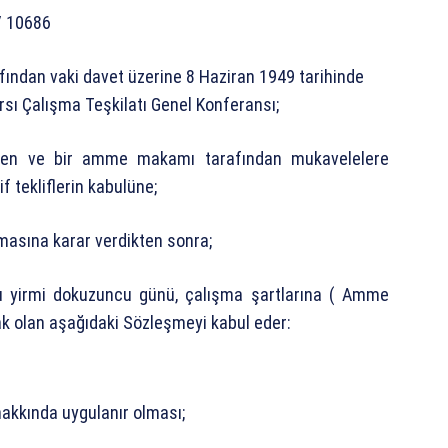
/ 10686
fından vaki davet üzerine 8 Haziran 1949 tarihinde
arsı Çalışma Teşkilatı Genel Konferansı;
eden ve bir amme makamı tarafından mukavelelere
f tekliflerin kabulüne;
almasına karar verdikten sonra;
şbu yirmi dokuzuncu günü, çalışma şartlarına ( Amme
ak olan aşağıdaki Sözleşmeyi kabul eder:
akkında uygulanır olması;