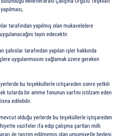
bulunduğu Milletlerarası Çalışma Örgütü Teşkilatı
 yapılması,
ar tarafından yapılmış olan mukavelelere
uygulanacağını tayin edecektir.
n şahıslar tarafından yapılan işler hakkında
işlere uygulanmasını sağlamak üzere gereken
 yerlerde bu teşekküllerle istişareden sonre yetkili
ek tutarda bir amme fonunun sarfını istilzam eden
na edilebilir.
in mevcut olduğu yerlerde bu teşeküllerle iştişareden
iyette vazifeler ifa edip çalışma şartları milli
ararı ile tanzim edilmemiş olan umumiyetle bedeni