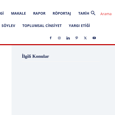
GI
MAKALE
RAPOR
RÖPORTAJ
TARIH
SÖYLEV
TOPLUMSAL CINSIYET
YARGI ETIĞI
1 Ağustos
1 Aralık
1 Eylül
1 Kasım
İlgili Konular
1 Liralık Dava
1 Mayıs
1 Ocak
1 Şubat
10 Ağustos
10 Aralık
10 Emir
10 Haziran
10 Kasım
10 Nisan
10 Ocak
10 Şubat
11 Ağustos
11 Eylül
11 Eylül saldırıları
11 Haziran
11 Mayıs
11 Ocak
11 Şubat
11 Temmuz
12 Ağustos
12 Angry Men
12 Aralık
12 Ekim
12 Eylül
12 Eylül Anayasası
12 Eylül Darbe Bildirisi
12 Eylül Darbesi
12 Eylül Davası
12 Haziran