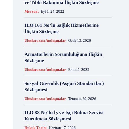
ve Tıbbi Bakımına İlişkin Sözleşme
18 Aralık
18 Kasım
18 Mart
18 Mayıs
Mevzuat
Eylül 24, 2022
18 Nisan
18 Ocak
1876 Anayasası
19 Ağustos
19 Aralık
19 Eylül
19 Haziran
ILO 161 No’lu Sağlık Hizmetlerine
19 Kasım
19 Mayıs
İlişkin Sözleşme
19 Mayıs Atatürk'ü Anma Gençlik ve Spor Bayramı
Uluslararası Antlaşmalar
Ocak 13, 2026
19 Nisan
19 Ocak
19 Şubat
19 Temmuz
1921 Af Kanunu
1921 Anayasası
Armatörlerin Sorumluluğuna İlişkin
1922 Genel Af Kanunu
1924 Anayasası
Sözleşme
1933 Genel Af Kanunu
1947 Yardım Antlaşması
Uluslararası Antlaşmalar
Ekim 5, 2025
1958 Orman Affı
1960 Af Kanunu
1960 Darbesi
1960 Ek Af Kanunu
1960 Geçici Anayasası
Sosyal Güvenlik (Asgari Standartlar)
1960 Genel Af Kanunu
1961 Anayasası
Sözleşmesi
1961 Halkoylaması
1966 Genel Af Kanunu
Uluslararası Antlaşmalar
Temmuz 29, 2026
1966 Genel Affı
1982 Anayasası
1984
1985 Af Kanunu
2 Ağustos
2 Aralık
2 Ekim
ILO 88 No’lu İş ve İşçi Bulma Servisi
2 Eylül
2 Kasım
2 Nisan
2 Ocak
Kurulması Sözleşmesi
2 Şubat
20 Ağustos
20 Aralık
Hukuk Tarihi
Haziran 17, 2026