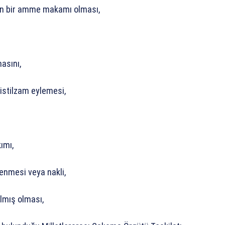
nin bir amme makamı olması,
asını,
ı istilzam eylemesi,
kımı,
lenmesi veya nakli,
ılmış olması,