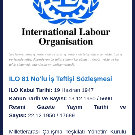
Sözleşme, sınai iş yerlerinde ve ticari iş yerlerinde teftişi düzenlemekte, tüm iş
yerlerinde teftişi düzenleyen bir teftiş sistemi kurulmasını öngörmekte ve bu
teftiş sisteminin standartlarını belirlemektedir.
ILO 81 No’lu İş Teftişi Sözleşmesi
ILO Kabul Tarihi:
19 Haziran 1947
Kanun Tarih ve Sayısı:
13.12.1950 / 5690
Resmi Gazete Yayım Tarihi ve
Sayısı:
22.12.1950 / 17689
Milletlerarası Çalışma Teşkilatı Yönetim Kurulu