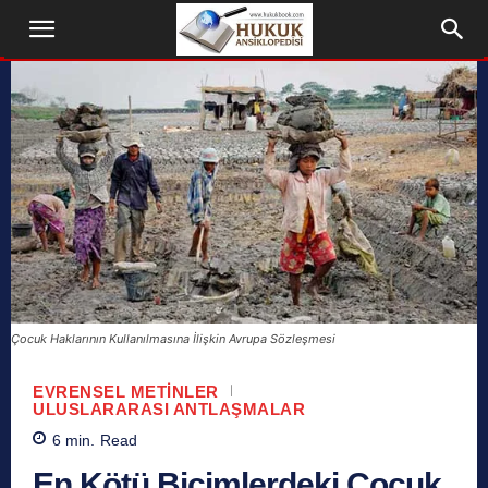
Çocuk Haklarının Kullanılmasına İlişkin Avrupa Sözleşmesi
EVRENSEL METINLER
ULUSLARARASI ANTLAŞMALAR
6
min.
Read
En Kötü Biçimlerdeki Çocuk