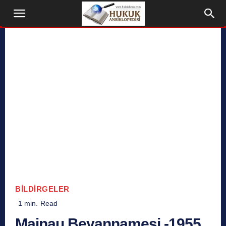
BILDIRGELER
1
min.
Read
Mainau Beyannamesi -1955