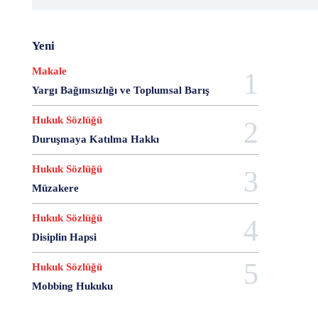
20 Aralık Dayanışma Günü
20 Haziran
20 Kasım
20 Nisan
20 Ocak
20 Şubat
20 Temmuz
Yeni
2007 Anayasa Taslağı
2021 Eylem Planı
21 Ağustos
21 Aralık
21 Eylül
21 Haziran
Makale
21 Kasım
21 Mart
21 Nisan
21 Ocak
Yargı Bağımsızlığı ve Toplumsal Barış
21. Yüzyılda Avukat
22 Ağustos
22 Aralık
Hukuk Sözlüğü
22 Mart
22 Nisan
22 Ocak
23 Aralık
23 Ekim
23 Haziran
23 Nisan
23 Ocak
Duruşmaya Katılma Hakkı
23 Şubat
24 Ağustos
24 Aralık
24 Ekim
Hukuk Sözlüğü
24 Kasım
24 Mart
24 Ocak
24 Temmuz
Müzakere
25 Ağustos
25 Aralık
25 Ekim
25 Eylül
25 Kasım
25 Mart
25 Nisan
25 Ocak
Hukuk Sözlüğü
26 Ağustos
26 Aralık
26 Ekim
26 Eylül
Disiplin Hapsi
26 Haziran
26 Kasım
26 Ocak
27 Aralık
Hukuk Sözlüğü
27 Ekim
27 Kasım
27 Mayıs
Mobbing Hukuku
27 Mayıs Darbe Bildirisi
27 Mayıs Darbesi
27 Nisan
27 Nisan Muhtırası
28 Ağustos