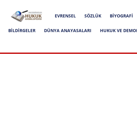
Hakkımızda
İletişim
Editoryal İlkeler
Hukuk
EVRENSEL
SÖZLÜK
BIYOGRAFI
Ansiklopedisi
BILDIRGELER
DÜNYA ANAYASALARI
HUKUK VE DEMO