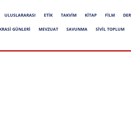
ULUSLARARASI
ETIK
TAKVIM
KITAP
FILM
DER
KRASI GÜNLERI
MEVZUAT
SAVUNMA
SIVIL TOPLUM