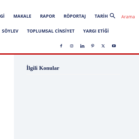
GI
MAKALE
RAPOR
RÖPORTAJ
TARIH
SÖYLEV
TOPLUMSAL CINSIYET
YARGI ETIĞI
1 Ağustos
1 Aralık
1 Eylül
1 Kasım
İlgili Konular
1 Liralık Dava
1 Mayıs
1 Ocak
1 Şubat
10 Ağustos
10 Aralık
10 Emir
10 Haziran
10 Kasım
10 Nisan
10 Ocak
10 Şubat
11 Ağustos
11 Eylül
11 Eylül saldırıları
11 Haziran
11 Mayıs
11 Ocak
11 Şubat
11 Temmuz
12 Ağustos
12 Angry Men
12 Aralık
12 Ekim
12 Eylül
12 Eylül Anayasası
12 Eylül Darbe Bildirisi
12 Eylül Darbesi
12 Eylül Davası
12 Haziran