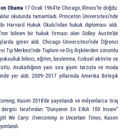
son Obama
17 Ocak 1964’te Chicago, Illinois’te doğdu.
alılar okulunda tamamladı. Princeton Üniversitesi’nde
ibi Harvard Hukuk Okulu’ndan hukuk diploması aldı.
nın bilinen bir hukuk firması olan Sidley Austin’de
larda görev aldı. Chicago Üniversitesi’nde Öğrenci
si Tıp Merkezi’nde Toplum ve Dış İlişkilerden sorumlu
oksulluk bilinci, eğitim, beslenme, fiziksel aktivite ve
ttü. Avukatlığının yanı sıra giyim tarzıyla ve moda
rinde yer aldı. 2009–2017 yıllarında Amerika Birleşik
coming
, Kasım 2018’de yayınlandı ve milyonlarca tiraj
rgisi tarafından “Dünyanın En Etkili 100 İnsanı”
ght We Carry: Overcoming in Uncertain Times
, Kasım
ayımlandı.