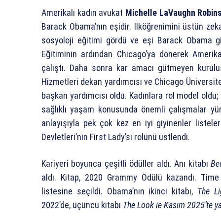
Amerikalı kadın avukat
Michelle LaVaughn Robin
Barack Obama’nın eşidir. İlköğrenimini üstün zek
sosyoloji eğitimi gördü ve eşi Barack Obama g
Eğitiminin ardından Chicago’ya dönerek Amerika’
çalıştı. Daha sonra kar amacı gütmeyen kuruluş
Hizmetleri dekan yardımcısı ve Chicago Üniversite
başkan yardımcısı oldu. Kadınlara rol model oldu; y
sağlıklı yaşam konusunda önemli çalışmalar yürü
anlayışıyla pek çok kez en iyi giyinenler listele
Devletleri’nin First Lady’si rolünü üstlendi.
Kariyeri boyunca çeşitli ödüller aldı. Anı k
itabı
Be
aldı.
Kitap, 2020 Grammy Ödülü kazandı. Time de
listesine seçildi.
Obama’nın ikinci kitabı,
The Li
2022’de, ü
çüncü kitabı
The Look ie Kasım 2025’te y