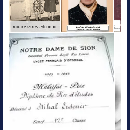
Uluocak ve Süreyya Ağaoglu bir kokteylde