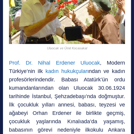
Uluocak ve Ümit Kocasakal
Prof. Dr. Nihal Erdener Uluocak
, Modern
Türkiye’nin ilk
kadın hukukçular
ından ve kadın
profesörlerindendir. Babası Atatürk’ün ordu
kumandanlarından olan Uluocak 30.06.1924
tarihinde İstanbul, Şehzadebaşı’nda doğmuştur.
İlk çocukluk yılları annesi, babası, teyzesi ve
ağabeyi Orhan Erdener ile birlikte geçmiş,
çocukluk yaşlarında Kınalıada’da yaşamış,
babasının görevi nedeniyle ilkokulu Ankara