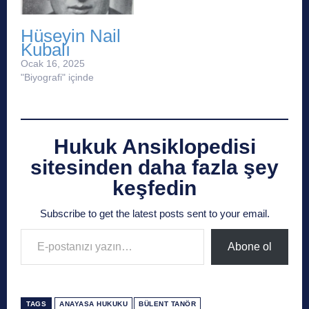
Hüseyin Nail
Kubalı
Ocak 16, 2025
"Biyografi" içinde
Hukuk Ansiklopedisi
sitesinden daha fazla şey
keşfedin
Subscribe to get the latest posts sent to your email.
E-postanızı yazın…
Abone ol
TAGS
ANAYASA HUKUKU
BÜLENT TANÖR