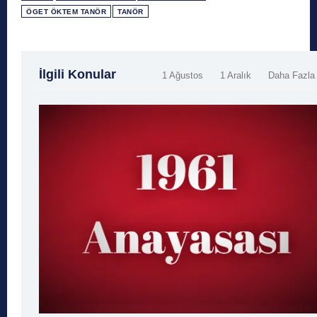
ÖGET ÖKTEM TANÖR
TANÖR
İlgili Konular
1 Ağustos
1 Aralık
Daha Fazla