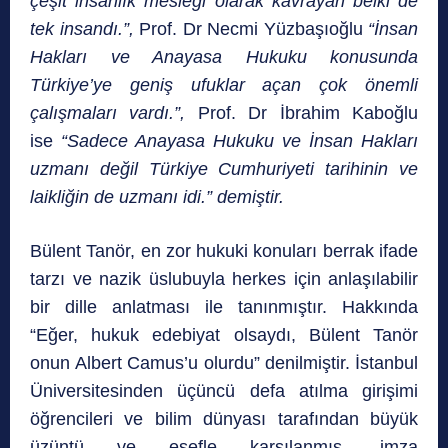
çeşit insanlık mesleği olarak kavrayan belki de
tek insandı.”,
Prof. Dr Necmi Yüzbaşıoğlu
“İnsan
Hakları ve Anayasa Hukuku konusunda
Türkiye’ye geniş ufuklar açan çok önemli
çalışmaları vardı.”,
Prof. Dr İbrahim Kaboğlu
ise
“Sadece Anayasa Hukuku ve İnsan Hakları
uzmanı değil Türkiye Cumhuriyeti tarihinin ve
laikliğin de uzmanı idi.” demiştir.
Bülent Tanör, en zor hukuki konuları berrak ifade
tarzı ve nazik üslubuyla herkes için anlaşılabilir
bir dille anlatması ile tanınmıştır. Hakkında
“Eğer, hukuk edebiyat olsaydı, Bülent Tanör
onun Albert Camus’u olurdu” denilmiştir. İstanbul
Üniversitesinden üçüncü defa atılma girişimi
öğrencileri ve bilim dünyası tarafından büyük
üzüntü ve esefle karşılanmış, imza