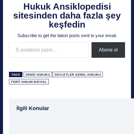
Hukuk Ansiklopedisi
sitesinden daha fazla şey
keşfedin
Subscribe to get the latest posts sent to your email.
E-postanızı yazın…
Abone ol
TAGS
DENIZ HUKUKU
DEVLETLER GENEL HUKUKU
FERIT HAKAN BAYKAL
1 Ağustos
1 Aralık
1 Eylül
1 Kasım
1 Liralı
İlgili Konular
1 Mayıs
1 Ocak
1 Şubat
10 Ağustos
10 
10 Emir
10 Haziran
10 Kasım
10 Nisan
10
10 Şubat
11 Ağustos
11 Eylül
11 Eylül saldı