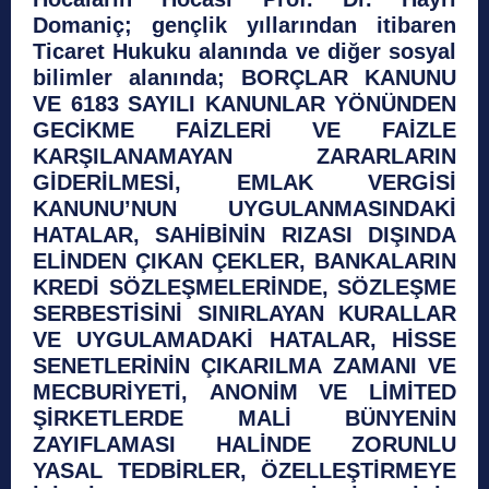
Domaniç;
gençlik yıllarından itibaren
Ticaret Hukuku alanında ve diğer sosyal
bilimler alanında; BORÇLAR KANUNU
VE 6183 SAYILI KANUNLAR YÖNÜNDEN
GECİKME FAİZLERİ VE FAİZLE
KARŞILANAMAYAN ZARARLARIN
GİDERİLMESİ, EMLAK VERGİSİ
KANUNU’NUN UYGULANMASINDAKİ
HATALAR, SAHİBİNİN RIZASI DIŞINDA
ELİNDEN ÇIKAN ÇEKLER, BANKALARIN
KREDİ SÖZLEŞMELERİNDE, SÖZLEŞME
SERBESTİSİNİ SINIRLAYAN KURALLAR
VE UYGULAMADAKİ HATALAR, HİSSE
SENETLERİNİN ÇIKARILMA ZAMANI VE
MECBURİYETİ, ANONİM VE LİMİTED
ŞİRKETLERDE MALİ BÜNYENİN
ZAYIFLAMASI HALİNDE ZORUNLU
YASAL TEDBİRLER, ÖZELLEŞTİRMEYE