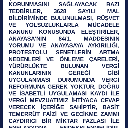
KORUNMASINI SAĞLAYACAK BAZI
TEDBİRLER, 3628 SAYILI MAL
BİLDİRİMİNDE BULUNULMASI, RÜŞVET
VE YOLSUZLUKLARLA MÜCADELE
KANUNU KONUSUNDA ELEŞTİRİLER,
ANAYASA’NIN 84/1. MADDESİNİN
YORUMU VE ANAYASAYA AYKIRILIĞI,
PROTESTOLU SENETLERİN ARTMA
NEDENLERİ VE ÖNLEME ÇARELERİ,
YÜRÜRLÜKTE BULUNAN VERGİ
KANUNLARININ GEREĞİ GİBİ
UYGULANMASI DURUMUNDA VERGİ
REFORMUNA GEREK YOKTUR, DOĞRU
VE İSABETLİ UYGULAMASI KAYDI İLE
VERGİ MEVZUATIMIZ İHTİYACA CEVAP
VERECEK İÇERİĞE SAHİPTİR, BASİT
TEMERRÜT FAİZİ VE GECİKME ZAMMI
CAYDIRICI BİR MİKTAR FAZLASI İLE
ENFLASYONA ENDEKSLENMELİDİR,