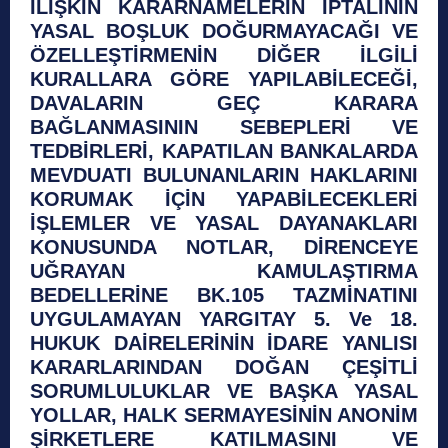
İLİŞKİN KARARNAMELERİN İPTALİNİN
YASAL BOŞLUK DOĞURMAYACAĞI VE
ÖZELLEŞTİRMENİN DİĞER İLGİLİ
KURALLARA GÖRE YAPILABİLECEĞİ,
DAVALARIN GEÇ KARARA
BAĞLANMASININ SEBEPLERİ VE
TEDBİRLERİ, KAPATILAN BANKALARDA
MEVDUATI BULUNANLARIN HAKLARINI
KORUMAK İÇİN YAPABİLECEKLERİ
İŞLEMLER VE YASAL DAYANAKLARI
KONUSUNDA NOTLAR, DİRENCEYE
UĞRAYAN KAMULAŞTIRMA
BEDELLERİNE BK.105 TAZMİNATINI
UYGULAMAYAN YARGITAY 5. Ve 18.
HUKUK DAİRELERİNİN İDARE YANLISI
KARARLARINDAN DOĞAN ÇEŞİTLİ
SORUMLULUKLAR VE BAŞKA YASAL
YOLLAR, HALK SERMAYESİNİN ANONİM
ŞİRKETLERE KATILMASINI VE