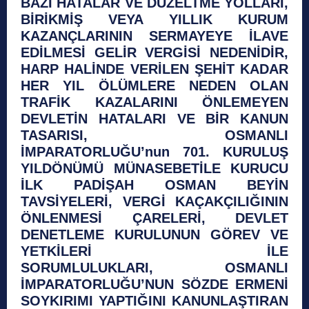
BAZI HATALAR VE DÜZELTME YOLLARI,
BİRİKMİŞ VEYA YILLIK KURUM
KAZANÇLARININ SERMAYEYE İLAVE
EDİLMESİ GELİR VERGİSİ NEDENİDİR,
HARP HALİNDE VERİLEN ŞEHİT KADAR
HER YIL ÖLÜMLERE NEDEN OLAN
TRAFİK KAZALARINI ÖNLEMEYEN
DEVLETİN HATALARI VE BİR KANUN
TASARISI, OSMANLI
İMPARATORLUĞU’nun 701. KURULUŞ
YILDÖNÜMÜ MÜNASEBETİLE KURUCU
İLK PADİŞAH OSMAN BEYİN
TAVSİYELERİ, VERGİ KAÇAKÇILIĞININ
ÖNLENMESİ ÇARELERİ, DEVLET
DENETLEME KURULUNUN GÖREV VE
YETKİLERİ İLE
SORUMLULUKLARI, OSMANLI
İMPARATORLUĞU’NUN SÖZDE ERMENİ
SOYKIRIMI YAPTIĞINI KANUNLAŞTIRAN