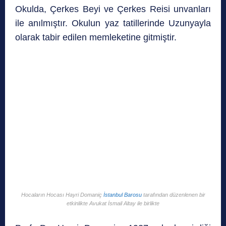
Okulda, Çerkes Beyi ve Çerkes Reisi unvanları
ile anılmıştır. Okulun yaz tatillerinde Uzunyayla
olarak tabir edilen memleketine gitmiştir.
Hocaların Hocası Hayri Domaniç
İstanbul Barosu
tarafından düzenlenen bir
etkinlikte Avukat İsmail Altay ile birlikte