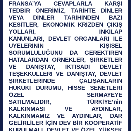
FRANSA’YA CEVAPLARLA KARŞI
TEDBİR ÖNERİMİZ, TARİHTE DİNLER
VEYA DİNLER TARİHİNDEN BAZI
KESİTLER, EKONOMİK KRİZDEN ÇIKIŞ
YOLLARI, İNKILAP
KANUNLARI, DEVLET ORGANLARI İLE
ÜYELERİNİN KİŞİSEL
SORUMLULUĞUNU DA GEREKTİREN
HATALARDAN ÖRNEKLER, ŞİRKETLER
VE DANIŞTAY, İKTİSADİ DEVLET
TEŞEKKÜLLERİ VE DANIŞTAY, DEVLET
ŞİRKETLERİNDE ÇALIŞANLARIN
HUKUKİ DURUMU, HİSSE SENETLERİ
ÖZEL SERMAYEYE
SATILMALIDIR, TÜRKİYE’nin
KALKINMASI VE AYDINLAR,
KALKINMAMIZ VE AYDINLAR, DAR
GELİRLİLER İÇİN DEV BİR KOOPERATİF
KURULMALI, DEVLET VE ÖZEL YÜKSEK