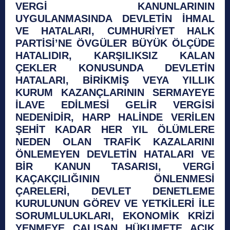
VERGİ KANUNLARININ
UYGULANMASINDA DEVLETİN İHMAL
VE HATALARI, CUMHURİYET HALK
PARTİSİ’NE ÖVGÜLER BÜYÜK ÖLÇÜDE
HATALIDIR, KARŞILIKSIZ KALAN
ÇEKLER KONUSUNDA DEVLETİN
HATALARI, BİRİKMİŞ VEYA YILLIK
KURUM KAZANÇLARININ SERMAYEYE
İLAVE EDİLMESİ GELİR VERGİSİ
NEDENİDİR, HARP HALİNDE VERİLEN
ŞEHİT KADAR HER YIL ÖLÜMLERE
NEDEN OLAN TRAFİK KAZALARINI
ÖNLEMEYEN DEVLETİN HATALARI VE
BİR KANUN TASARISI, VERGİ
KAÇAKÇILIĞININ ÖNLENMESİ
ÇARELERİ, DEVLET DENETLEME
KURULUNUN GÖREV VE YETKİLERİ İLE
SORUMLULUKLARI, EKONOMİK KRİZİ
YENMEYE ÇALIŞAN HÜKUMETE AÇIK