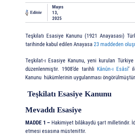
Mayıs
13,
Editör
2025
Teşkilatı Esasiye Kanunu (1921 Anayasası) Tür
tarihinde kabul edilen Anayasa
23 maddeden oluşm
Teşkilat-ı Esasiye Kanunu, yeni kurulan Türkiye
düzenlenmiştir. 1908’de tarihli
Kânûn-ı Esâsî
’ 
Kanunu hükümlerinin uygulanması öngörülmüştür. 
Teşkilatı Esasiye Kanunu
Mevaddı Esasiye
MADDE 1 –
Hakimiyet bilâkaydü şart milletindir. İ
etmesi esasına müstenittir.