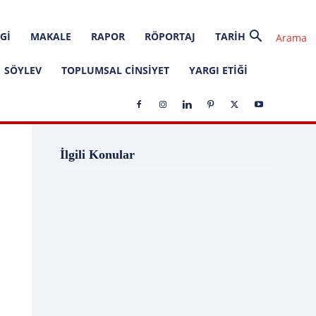
GI
MAKALE
RAPOR
RÖPORTAJ
TARIH
SÖYLEV
TOPLUMSAL CINSIYET
YARGI ETIĞI
1 Ağustos
1 Aralık
1 Eylül
1 Kasım
İlgili Konular
1 Liralık Dava
1 Mayıs
1 Ocak
1 Şubat
10 Ağustos
10 Aralık
10 Emir
10 Haziran
10 Kasım
10 Nisan
10 Ocak
10 Şubat
11 Ağustos
11 Eylül
11 Eylül saldırıları
11 Haziran
11 Mayıs
11 Ocak
11 Şubat
11 Temmuz
12 Ağustos
12 Angry Men
12 Aralık
12 Ekim
12 Eylül
12 Eylül Anayasası
12 Eylül Darbe Bildirisi
12 Eylül Darbesi
12 Eylül Davası
12 Haziran