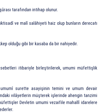
şûrası tarafından intihap olunur.
iktisadî ve malî salâhiyeti haiz olup bunların derecatı
kep olduğu gibi bir kasaba da bir nahiyedir.
sebetleri itibariyle birleştirilerek, umumi müfettişlik
n umumî surette asayişinin temini ve umum devair
ndaki vilâyetlerin müşterek işlerinde ahengin tanzimi
ettişler Devletin umumi vezaifile mahallî idarelere
ederler.