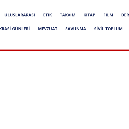
ULUSLARARASI
ETIK
TAKVIM
KITAP
FILM
DER
KRASI GÜNLERI
MEVZUAT
SAVUNMA
SIVIL TOPLUM