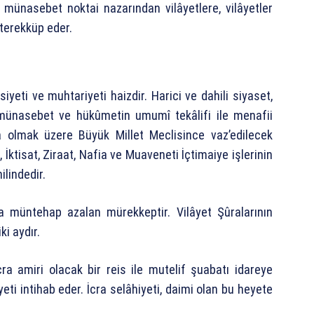
î münasebet noktai nazarından vilâyetlere, vilâyetler
terekküp eder.
yeti ve muhtariyeti haizdir. Harici ve dahili siyaset,
î münasebet ve hükûmetin umumî tekâlifi ile menafii
 olmak üzere Büyük Millet Meclisince vaz’edilecek
İktisat, Ziraat, Nafia ve Muaveneti İçtimaiye işlerinin
ilindedir.
nca müntehap azalan mürekkeptir. Vilâyet Şûralarının
ki aydır.
ra amiri olacak bir reis ile mutelif şuabatı idareye
i intihab eder. İcra selâhiyeti, daimi olan bu heyete