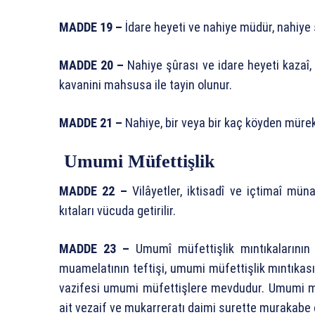
MADDE 19 –
İdare heyeti ve nahiye müdür, nahiye 
MADDE 20 –
Nahiye şûrası ve idare heyeti kazaî, 
kavanini mahsusa ile tayin olunur.
MADDE 21 –
Nahiye, bir veya bir kaç köyden mürek
Umumi Müfettişlik
MADDE 22 –
Vilâyetler, iktisadî ve içtimaî müna
kıtaları vücuda getirilir.
MADDE 23 –
Umumî müfettişlik mıntıkalarını
muamelatının teftişi, umumi müfettişlik mıntıkası
vazifesi umumi müfettişlere mevdudur. Umumi müf
ait vezaif ve mukarreratı daimi surette murakabe 