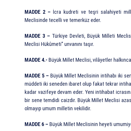
MADDE 2 –
İcra kudreti ve teşri salahiyeti m
Meclisinde tecelli ve temerküz eder.
MADDE 3 –
Türkiye Devleti, Büyük Milleti Mecli
Meclisi Hükûmeti” unvanını taşır.
MADDE 4.-
Büyük Millet Meclisi, vilâyetler halkı
MADDE 5 –
Büyük Millet Meclisinin intihabı iki se
müddeti iki seneden ibaret olup fakat tekrar intih
kadar vazifeye devam eder. Yeni intihabat icrasın
bir sene temdidi caizdir. Büyük Millet Meclisi azası
olmayıp umum milletin vekilidir.
MADDE 6 –
Büyük Millet Meclisinin heyeti umumiye