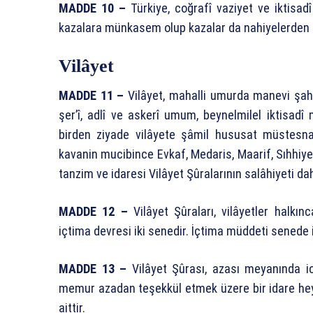
MADDE 10 –
Türkiye, coğrafî vaziyet ve iktisad
kazalara münkasem olup kazalar da nahiyelerden 
Vilâyet
MADDE 11 –
Vilâyet, mahalli umurda manevi şahsi
şer’î, adlî ve askerî umum, beynelmilel iktisad
birden ziyade vilâyete şâmil hususat müstesna
kavanin mucibince Evkaf, Medaris, Maarif, Sıhhiye, 
tanzim ve idaresi Vilâyet Şûralarının salâhiyeti dah
MADDE 12 –
Vilâyet Şûraları, vilâyetler halkı
içtima devresi iki senedir. İçtima müddeti senede i
MADDE 13 –
Vilâyet Şûrası, azası meyanında ic
memur azadan teşekkül etmek üzere bir idare heyet
aittir.