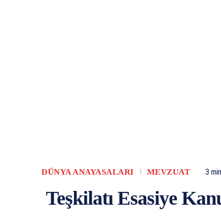
DÜNYA ANAYASALARI
MEVZUAT
3
min
Teşkilatı Esasiye Ka