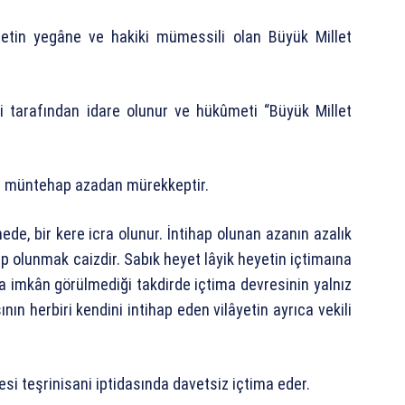
illetin yegâne ve hakiki mümessili olan Büyük Millet
si tarafından idare olunur ve hükûmeti “Büyük Millet
nca müntehap azadan mürekkeptir.
nede, bir kere icra olunur. İntihap olunan azanın azalık
ap olunmak caizdir. Sabık heyet lâyik heyetin içtimaına
a imkân görülmediği takdirde içtima devresinin yalnız
nın herbiri kendini intihap eden vilâyetin ayrıca vekili
si teşrinisani iptidasında davetsiz içtima eder.