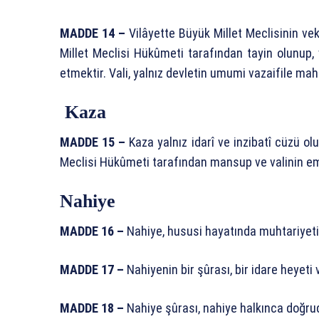
MADDE 14 –
Vilâyette Büyük Millet Meclisinin vek
Millet Meclisi Hükûmeti tarafından tayin olunup,
etmektir. Vali, yalnız devletin umumi vazaifile ma
Kaza
MADDE 15 –
Kaza yalnız idarî ve inzibatî cüzü ol
Meclisi Hükûmeti tarafından mansup ve valinin e
Nahiye
MADDE 16 –
Nahiye, hususi hayatında muhtariyeti 
MADDE 17 –
Nahiyenin bir şûrası, bir idare heyeti 
MADDE 18 –
Nahiye şûrası, nahiye halkınca doğr