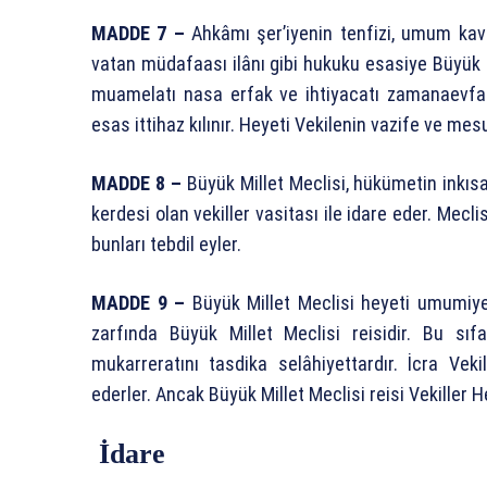
MADDE 7 –
Ahkâmı şer’iyenin tenfizi, umum kava
vatan müdafaası ilânı gibi hukuku esasiye Büyük M
muamelatı nasa erfak ve ihtiyacatı zamanaevfa
esas ittihaz kılınır. Heyeti Vekilenin vazife ve mes
MADDE 8 –
Büyük Millet Meclisi, hükümetin inkı
kerdesi olan vekiller vasitası ile idare eder. Mecli
bunları tebdil eyler.
MADDE 9 –
Büyük Millet Meclisi heyeti umumiyes
zarfında Büyük Millet Meclisi reisidir. Bu sı
mukarreratını tasdika selâhiyettardır. İcra Vekil
ederler. Ancak Büyük Millet Meclisi reisi Vekiller He
İdare