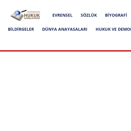
Hakkımızda
İletişim
Editoryal İlkeler
Hukuk
EVRENSEL
SÖZLÜK
BIYOGRAFI
Ansiklopedisi
BILDIRGELER
DÜNYA ANAYASALARI
HUKUK VE DEMO