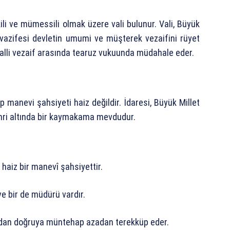
ili ve mümessili olmak üzere vali bulunur. Vali, Büyük
 vazifesi devletin umumi ve müşterek vezaifini rüyet
halli vezaif arasında tearuz vukuunda müdahale eder.
up manevi şahsiyeti haiz değildir. İdaresi, Büyük Millet
mri altında bir kaymakama mevdudur.
haiz bir manevî şahsiyettir.
ve bir de müdürü vardır.
udan doğruya müntehap azadan terekküp eder.