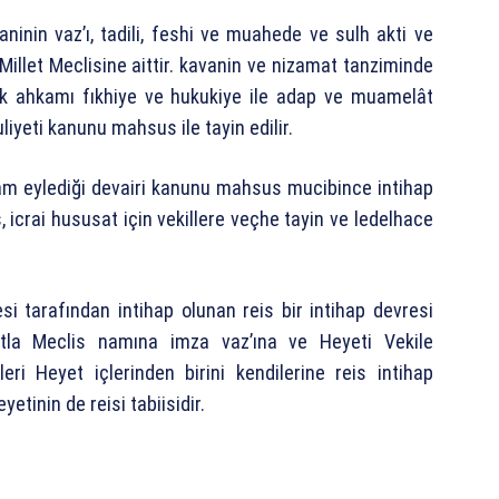
ninin vaz’ı, tadili, feshi ve muahede ve sulh akti ve
illet Meclisine aittir. kavanin ve nizamat tanziminde
k ahkamı fıkhiye ve hukukiye ile adap ve muamelât
uliyeti kanunu mahsus ile tayin edilir.
sam eylediği devairi kanunu mahsus mucibince intihap
s, icrai hususat için vekillere veçhe tayin ve ledelhace
i tarafından intihap olunan reis bir intihap devresi
fatla Meclis namına imza vaz’ına ve Heyeti Vekile
leri Heyet içlerinden birini kendilerine reis intihap
yetinin de reisi tabiisidir.