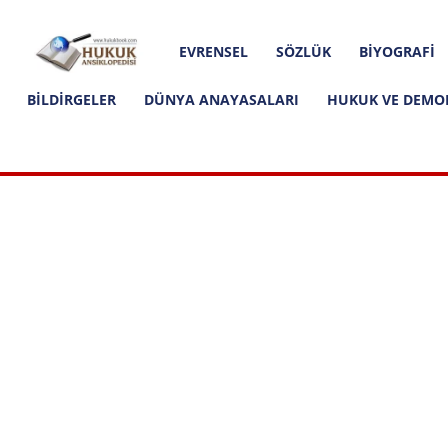
Hakkımızda
İletişim
Editoryal İlkeler
Hukuk
EVRENSEL
SÖZLÜK
BIYOGRAFI
Ansiklopedisi
BILDIRGELER
DÜNYA ANAYASALARI
HUKUK VE DEMO