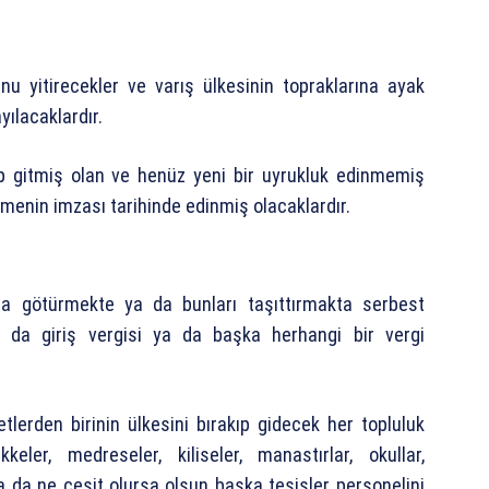
nu yitirecekler ve varış ülkesinin topraklarına ayak
yılacaklardır.
kıp gitmiş olan ve henüz yeni bir uyrukluk edinmemiş
menin imzası tarihinde edinmiş olacaklardır.
nda götürmekte ya da bunları taşıttırmakta serbest
a da giriş vergisi ya da başka herhangi bir vergi
tlerden birinin ülkesini bırakıp gidecek her topluluk
ler, medreseler, kiliseler, manastırlar, okullar,
 ya da ne çeşit olursa olsun başka tesisler personelini