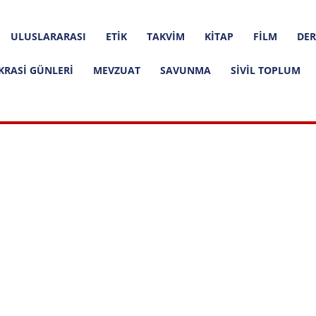
ULUSLARARASI
ETIK
TAKVIM
KITAP
FILM
DER
KRASI GÜNLERI
MEVZUAT
SAVUNMA
SIVIL TOPLUM