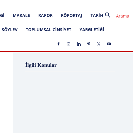
GI
MAKALE
RAPOR
RÖPORTAJ
TARIH
SÖYLEV
TOPLUMSAL CINSIYET
YARGI ETIĞI
1 Ağustos
1 Aralık
1 Eylül
1 Kasım
İlgili Konular
1 Liralık Dava
1 Mayıs
1 Ocak
1 Şubat
10 Ağustos
10 Aralık
10 Emir
10 Haziran
10 Kasım
10 Nisan
10 Ocak
10 Şubat
11 Ağustos
11 Eylül
11 Eylül saldırıları
11 Haziran
11 Mayıs
11 Ocak
11 Şubat
11 Temmuz
12 Ağustos
12 Angry Men
12 Aralık
12 Ekim
12 Eylül
12 Eylül Anayasası
12 Eylül Darbe Bildirisi
12 Eylül Darbesi
12 Eylül Davası
12 Haziran