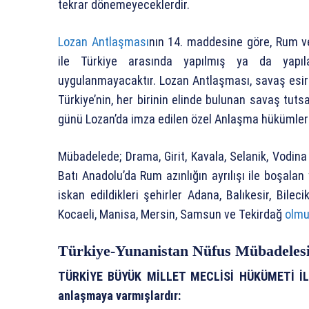
tekrar dönemeyeceklerdir.
Lozan Antlaşması
nın 14. maddesine göre, Rum v
ile Türkiye arasında yapılmış ya da yapıl
uygulanmayacaktır. Lozan Antlaşması, savaş esirl
Türkiye’nin, her birinin elinde bulunan savaş tuts
günü Lozan’da imza edilen özel Anlaşma hükümleri
Mübadelede; Drama, Girit, Kavala, Selanik, Vodin
Batı Anadolu’da Rum azınlığın ayrılışı ile boşalan
iskan edildikleri şehirler Adana, Balıkesir, Bilecik
Kocaeli, Manisa, Mersin, Samsun ve Tekirdağ
olmu
Türkiye-Yunanistan Nüfus Mübadeles
TÜRKİYE BÜYÜK MİLLET MECLİSİ HÜKÜMETİ İLE
anlaşmaya varmışlardır: