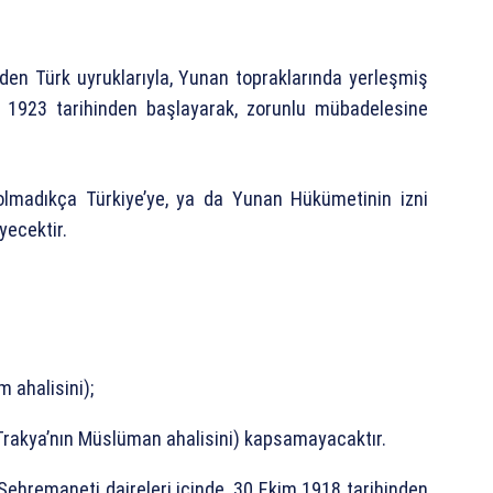
den Türk uyruklarıyla, Yunan topraklarında yerleşmiş
 1923 tarihinden başlayarak, zorunlu mübadelesine
 olmadıkça Türkiye’ye, ya da Yunan Hükümetinin izni
ecektir.
 ahalisini);
Trakya’nın Müslüman ahalisini) kapsamayacaktır.
 Şehremaneti daireleri içinde, 30 Ekim 1918 tarihinden