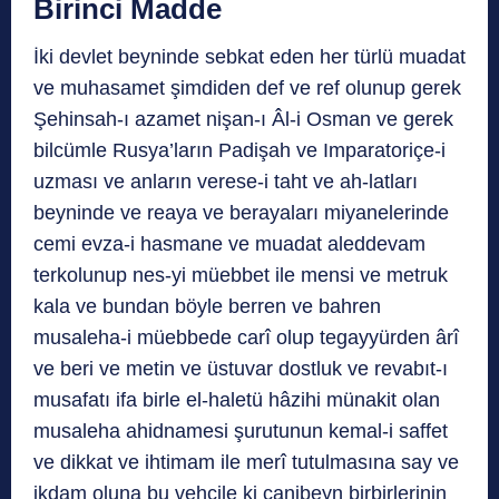
Birinci Madde
İki devlet beyninde sebkat eden her türlü muadat
ve muhasamet şimdiden def ve ref olunup gerek
Şehinsah-ı azamet nişan-ı Âl-i Osman ve gerek
bilcümle Rusya’ların Padişah ve Imparatoriçe-i
uzması ve anların verese-i taht ve ah-latları
beyninde ve reaya ve berayaları miyanelerinde
cemi evza-i hasmane ve muadat aleddevam
terkolunup nes-yi müebbet ile mensi ve metruk
kala ve bundan böyle berren ve bahren
musaleha-i müebbede carî olup tegayyürden ârî
ve beri ve metin ve üstuvar dostluk ve revabıt-ı
musafatı ifa birle el-haletü hâzihi münakit olan
musaleha ahidnamesi şurutunun kemal-i saffet
ve dikkat ve ihtimam ile merî tutulmasına say ve
ikdam oluna bu vehçile ki canibeyn birbirlerinin