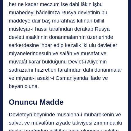
her ne kadar meczum ise dahi lâkin işbu
muahedeyi bâdelimza Rusya devletinin bu
maddeye dair baş murahhas kılınan bilfiil
müsteşar-ı hassı tarafından derakap Rusya
devleti asakirinin donanmalarının üzerlerinde
serkerdesine ihbar edip kezalik iki ulu devletler
miyanelerindesulh ve salâh ve musafat ve
müvalât karar bulduğunu Devlet-i Aliye’nin
sadrazamı hazretleri tarafından dahi donanmalar
ve miyane-i asakir-i Osmaniyanda ifade ve
beyan oluna.
Onuncu Madde
Devleteyn beyninde musaleha-i mübarekenin ve
safvet ve müvalâtın ziyade takviyesi zımnında iki
devlet tarafından bilittifak tayin olunacak vakitte