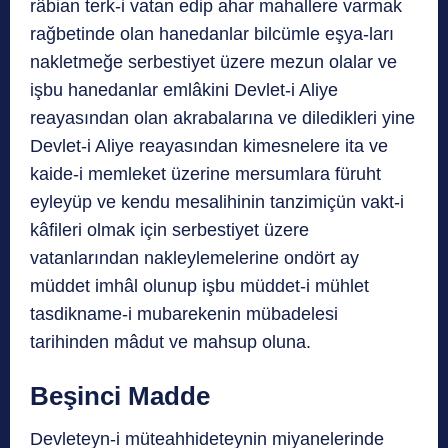
râbian terk-i vatan edip ahar mahallere varmak
rağbetinde olan hanedanlar bilcümle eşya-ları
nakletmeğe serbestiyet üzere mezun olalar ve
işbu hanedanlar emlâkini Devlet-i Aliye
reayasından olan akrabalarına ve diledikleri yine
Devlet-i Aliye reayasından kimesnelere ita ve
kaide-i memleket üzerine mersumlara füruht
eyleyüp ve kendu mesalihinin tanzimiçün vakt-i
kâfileri olmak için serbestiyet üzere
vatanlarından nakleylemelerine ondört ay
müddet imhâl olunup işbu müddet-i mühlet
tasdikname-i mubarekenin mübadelesi
tarihinden mâdut ve mahsup oluna.
Beşinci Madde
Devleteyn-i müteahhideteynin miyanelerinde