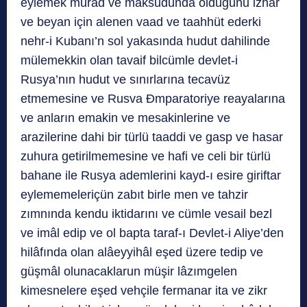
eylemek murad ve maksudunda olduğunu izhar
ve beyan için alenen vaad ve taahhüt ederki
nehr-i Kubanı’n sol yakasında hudut dahilinde
mülemekkin olan tavaif bilcümle devlet-i
Rusya’nın hudut ve sınırlarına tecavüz
etmemesine ve Rusva Đmparatoriye reayalarına
ve anların emakin ve mesakinlerine ve
arazilerine dahi bir türlü taaddi ve gasp ve hasar
zuhura getirilmemesine ve hafi ve celi bir türlü
bahane ile Rusya ademlerini kayd-ı esire giriftar
eylememeleriçün zabıt birle men ve tahzir
zımnında kendu iktidarını ve cümle vesail bezl
ve imâl edip ve ol bapta taraf-ı Devlet-i Aliye’den
hilâfında olan alâeyyihâl eşed üzere tedip ve
güşmâl olunacaklarun müşir lâzımgelen
kimesnelere eşed vehçile fermanar ita ve zikr