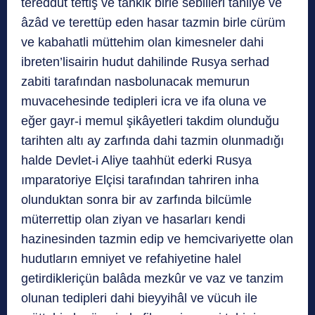
tereddüt teftiş ve tahkik birle sebilleri tahliye ve
âzâd ve terettüp eden hasar tazmin birle cürüm
ve kabahatli müttehim olan kimesneler dahi
ibreten’lisairin hudut dahilinde Rusya serhad
zabiti tarafından nasbolunacak memurun
muvacehesinde tedipleri icra ve ifa oluna ve
eğer gayr-i memul şikâyetleri takdim olunduğu
tarihten altı ay zarfında dahi tazmin olunmadığı
halde Devlet-i Aliye taahhüt ederki Rusya
ımparatoriye Elçisi tarafından tahriren inha
olunduktan sonra bir av zarfında bilcümle
müterrettip olan ziyan ve hasarları kendi
hazinesinden tazmin edip ve hemcivariyette olan
hudutların emniyet ve refahiyetine halel
getirdikleriçün balâda mezkûr ve vaz ve tanzim
olunan tedipleri dahi bieyyihâl ve vücuh ile