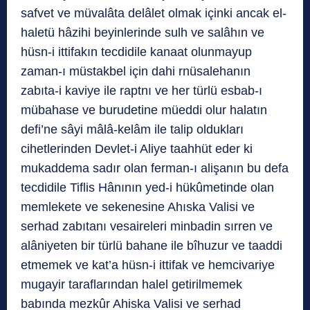
safvet ve müvalâta delâlet olmak içinki ancak el-
haletü hâzihi beyinlerinde sulh ve salâhın ve
hüsn-i ittifakın tecdidile kanaat olunmayup
zaman-ı müstakbel için dahi rnüsalehanın
zabıta-i kaviye ile raptnı ve her türlü esbab-ı
mübahase ve burudetine müeddi olur halatın
defi’ne sâyi mâlâ-kelâm ile talip oldukları
cihetlerinden Devlet-i Aliye taahhüt eder ki
mukaddema sadır olan ferman-ı alişanın bu defa
tecdidile Tiflis Hânının yed-i hükûmetinde olan
memlekete ve sekenesine Ahıska Valisi ve
serhad zabıtanı vesaireleri minbadin sırren ve
alâniyeten bir türlü bahane ile bîhuzur ve taaddi
etmemek ve kat’a hüsn-i ittifak ve hemcivariye
mugayir taraflarından halel getirilmemek
babında mezkûr Ahiska Valisi ve serhad