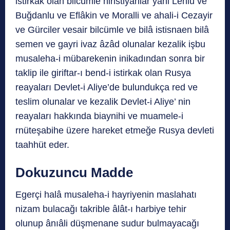
istirkak olan bilcümle hiristiyanlar yani Lehlu ve
Buğdanlu ve Eflâkin ve Moralli ve ahali-i Cezayir
ve Gürciler vesair bilcümle ve bilâ istisnaen bilâ
semen ve gayri ivaz âzâd olunalar kezalik işbu
musaleha-i mübarekenin inikadından sonra bir
taklip ile giriftar-ı bend-i istirkak olan Rusya
reayaları Devlet-i Aliye’de bulundukça red ve
teslim olunalar ve kezalik Devlet-i Aliye’ nin
reayaları hakkında biaynihi ve muamele-i
rnüteşabihe üzere hareket etmeğe Rusya devleti
taahhüt eder.
Dokuzuncu Madde
Egerçi halâ musaleha-i hayriyenin maslahatı
nizam bulacağı takrible âlât-ı harbiye tehir
olunup ânıâli düşmenane sudur bulmayacağı