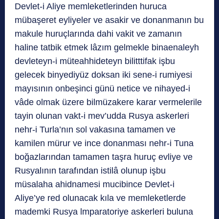
Devlet-i Aliye memleketlerinden huruca
mübaşeret eyliyeler ve asakir ve donanmanın bu
makule huruçlarında dahi vakit ve zamanın
haline tatbik etmek lâzım gelmekle binaenaleyh
devleteyn-i müteahhideteyn bilitttifak işbu
gelecek binyediyüz doksan iki sene-i rumiyesi
mayısının onbeşinci günü netice ve nihayed-i
vâde olmak üzere bilmüzakere karar vermelerile
tayin olunan vakt-i mev’udda Rusya askerleri
nehr-i Turla’nın sol vakasına tamamen ve
kamilen mürur ve ince donanması nehr-i Tuna
boğazlarından tamamen taşra huruç evliye ve
Rusyalının tarafından istilâ olunup işbu
müsalaha ahidnamesi mucibince Devlet-i
Aliye’ye red olunacak kıla ve memleketlerde
mademki Rusya lmparatoriye askerleri buluna