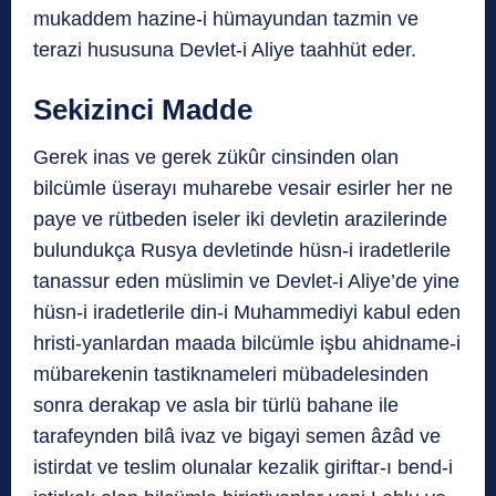
mukaddem hazine-i hümayundan tazmin ve
terazi hususuna Devlet-i Aliye taahhüt eder.
Sekizinci Madde
Gerek inas ve gerek zükûr cinsinden olan
bilcümle üserayı muharebe vesair esirler her ne
paye ve rütbeden iseler iki devletin arazilerinde
bulundukça Rusya devletinde hüsn-i iradetlerile
tanassur eden müslimin ve Devlet-i Aliye’de yine
hüsn-i iradetlerile din-i Muhammediyi kabul eden
hristi-yanlardan maada bilcümle işbu ahidname-i
mübarekenin tastiknameleri mübadelesinden
sonra derakap ve asla bir türlü bahane ile
tarafeynden bilâ ivaz ve bigayi semen âzâd ve
istirdat ve teslim olunalar kezalik giriftar-ı bend-i