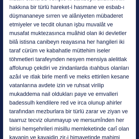
hakkına bir türlü hareket-i hasmane ve esbab-ı
düşmananeye sırren ve alâniyeten mübaderet
etmiyeler ve tecdit olunan işbu muvalât ve
musafat muktezasınca muâhid olan iki devletler
bilâ istisna canibeyn reayasına her hangileri iki
taraf cürüm ve kabahatle müttehim iseler
töhmetleri tarafeynden nesyen mensiya alelitlak
affolunup çekdiri ve zindanlarda ıtıahbus olanları
azâıl ve ıtlak birle menfi ve meks ettirilen kesane
vatanlarına avdete izin ve ruhsat virilip
mukaddema nail oldukları paye ve emvalleri
badessulh kendilere red ve irca olunup ahirler
tarafından mezburlara bir türlü zarar ve ziyan ve
taarruz tecviz olunmayup ve mersumînden her
birisi hemşehrileri misillu memleketinde carî olan
kavanin ve kavaidin zir-i himayetinde mahimi