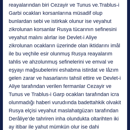
reayalarından biri Cezayir ve Tunus ve.Trablus-i
Garbi ocakları korsanlarına müsadif olup
bunlardan sebi ve istirkak olunur ise veyahut
zikrolunan korsanlar Rusya tücarının sefinesini
veyahut malını alırlar ise Devlet-i Aliye
zikrolunan ocakların üzerinde olan iktidarını imâl
ile bu veçhile esir olunmuş Rusya reayalarım
tahlis ve ahzolunmuş sefinelerini ve emval ve
eşyayı mağsubelerini eshabma istirdat ve lâzım
gelen zarar ve hasarlarını tahsil ettire ve Devlet-i
Aliye tarafından verilen fermanlar Cezayir ve
Tunus ve Trablus-i Garp ocakları tarafından icra
olunmadığı haberi vurudıında badettahkik olvakit
Rusya elçisi veyahut maslahatgüzarı tarafından
Derâliye’de tahriren inha olundukta oltarihten iki
ay itibar ile yahut mümkün olur ise dahi