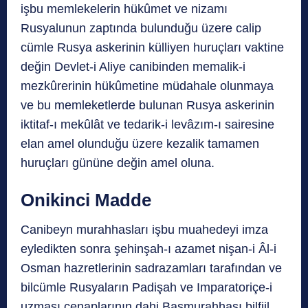
işbu memlekelerin hükûmet ve nizamı
Rusyalunun zaptında bulunduğu üzere calip
cümle Rusya askerinin külliyen huruçları vaktine
değin Devlet-i Aliye canibinden memalik-i
mezkûrerinin hükûmetine müdahale olunmaya
ve bu memleketlerde bulunan Rusya askerinin
iktitaf-ı mekûlât ve tedarik-i levâzım-ı sairesine
elan amel olunduğu üzere kezalik tamamen
huruçları gününe değin amel oluna.
Onikinci Madde
Canibeyn murahhasları işbu muahedeyi imza
eyledikten sonra şehinşah-ı azamet nişan-i Âl-i
Osman hazretlerinin sadrazamları tarafından ve
bilcümle Rusyaların Padişah ve Imparatoriçe-i
uzması cenaplarının dahi Başmurahhası bilfiil