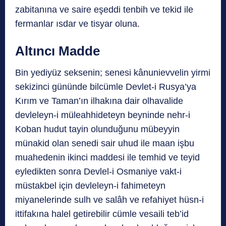
zabitanına ve saire eşeddi tenbih ve tekid ile
fermanlar ısdar ve tisyar oluna.
Altıncı Madde
Bin yediyüz seksenin; senesi kânunievvelin yirmi
sekizinci gününde bilcümle Devlet-i Rusya’ya
Kırım ve Taman’ın ilhakına dair olhavalide
devleleyn-i müleahhideteyn beyninde nehr-i
Koban hudut tayin olunduğunu mübeyyin
münakid olan senedi sair uhud ile maan işbu
muahedenin ikinci maddesi ile temhid ve teyid
eyledikten sonra Devlel-i Osmaniye vakt-i
müstakbel için devleleyn-i fahimeteyn
miyanelerinde sulh ve salâh ve refahiyet hüsn-i
ittifakına halel getirebilir cümle vesaili teb’id