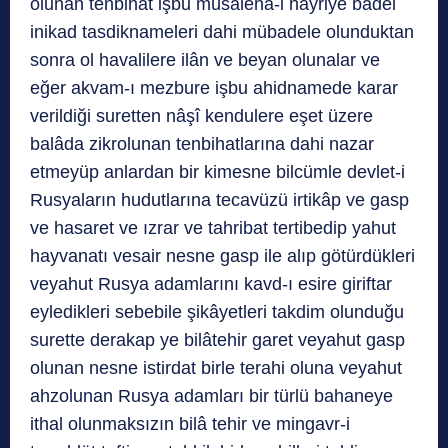
olunan tenbihat işbu müsaleha-i hayriye bâdel
inikad tasdiknameleri dahi mübadele olunduktan
sonra ol havalilere ilân ve beyan olunalar ve
eğer akvam-ı mezbure işbu ahidnamede karar
verildiği suretten nâşî kendulere eşet üzere
balâda zikrolunan tenbihatlarına dahi nazar
etmeyüp anlardan bir kimesne bilcümle devlet-i
Rusyaların hudutlarına tecavüzü irtikâp ve gasp
ve hasaret ve ızrar ve tahribat tertibedip yahut
hayvanatı vesair nesne gasp ile alıp götürdükleri
veyahut Rusya adamlarını kavd-ı esire giriftar
eyledikleri sebebile şikâyetleri takdim olunduğu
surette derakap ye bilâtehir garet veyahut gasp
olunan nesne istirdat birle terahi oluna veyahut
ahzolunan Rusya adamları bir türlü bahaneye
ithal olunmaksızın bilâ tehir ve mingavr-i