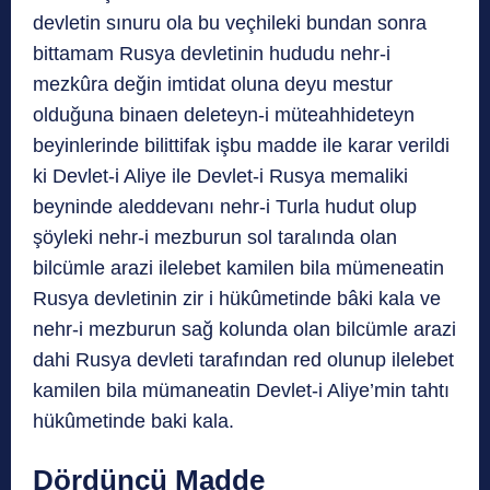
devletin sınuru ola bu veçhileki bundan sonra
bittamam Rusya devletinin hududu nehr-i
mezkûra değin imtidat oluna deyu mestur
olduğuna binaen deleteyn-i müteahhideteyn
beyinlerinde bilittifak işbu madde ile karar verildi
ki Devlet-i Aliye ile Devlet-i Rusya memaliki
beyninde aleddevanı nehr-i Turla hudut olup
şöyleki nehr-i mezburun sol taralında olan
bilcümle arazi ilelebet kamilen bila mümeneatin
Rusya devletinin zir i hükûmetinde bâki kala ve
nehr-i mezburun sağ kolunda olan bilcümle arazi
dahi Rusya devleti tarafından red olunup ilelebet
kamilen bila mümaneatin Devlet-i Aliye’min tahtı
hükûmetinde baki kala.
Dördüncü Madde