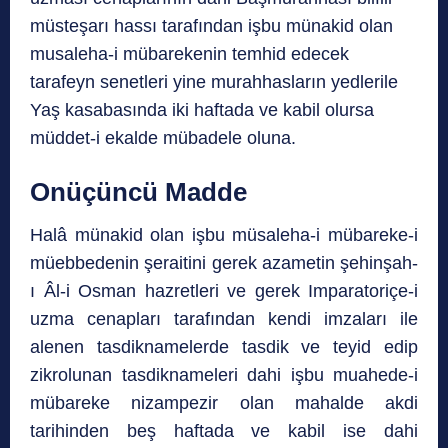
müsteşarı hassı tarafından işbu münakid olan
musaleha-i mübarekenin temhid edecek
tarafeyn senetleri yine murahhasların yedlerile
Yaş kasabasında iki haftada ve kabil olursa
müddet-i ekalde mübadele oluna.
Onüçüncü Madde
Halâ münakid olan işbu müsaleha-i mübareke-i
müebbedenin şeraitini gerek azametin şehinşah-
ı Âl-i Osman hazretleri ve gerek Imparatoriçe-i
uzma cenapları tarafından kendi imzaları ile
alenen tasdiknamelerde tasdik ve teyid edip
zikrolunan tasdiknameleri dahi işbu muahede-i
mübareke nizampezir olan mahalde akdi
tarihinden beş haftada ve kabil ise dahi