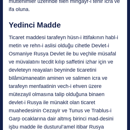
müttehimler üzerinde filen mingayr-i tehir icra ve
ifa oluna.
Yedinci Madde
Ticaret maddesi tarafeyn hüsn-i ittifakının habl-i
metin ve rehn-i aslisi olduğu cihetle Devlet-i
Osmaniye Rusya Devlet ile bu veçhile müsafal
ve müvalatını tecdit kılıp saffetini izhar için ve
devleteyn reayaları beyninde ticaretini
bilâmümaneatin aminen ve salimen icra ve
tarafeyn menfaatinin vech-i ehven üzere
mütezayil olmasına talip olduğuna binaen
devlet-i Rusya ile münakit olan ticaret
muahedesinin Cezayir ve Tunus ve Trablus-i
Garp ocaklarına dair altmış birinci mad-desini
işbu madde ile dusturul’amel itibar Rusya