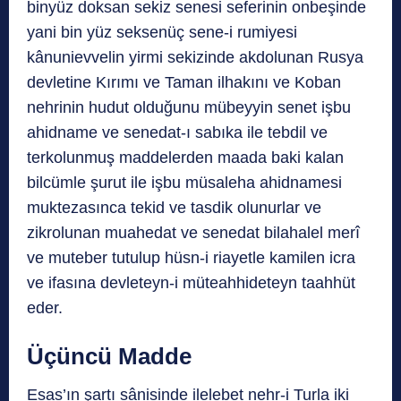
binyüz doksan sekiz senesi seferinin onbeşinde
yani bin yüz seksenüç sene-i rumiyesi
kânunievvelin yirmi sekizinde akdolunan Rusya
devletine Kırımı ve Taman ilhakını ve Koban
nehrinin hudut olduğunu mübeyyin senet işbu
ahidname ve senedat-ı sabıka ile tebdil ve
terkolunmuş maddelerden maada baki kalan
bilcümle şurut ile işbu müsaleha ahidnamesi
muktezasınca tekid ve tasdik olunurlar ve
zikrolunan muahedat ve senedat bilahalel merî
ve muteber tutulup hüsn-i riayetle kamilen icra
ve ifasına devleteyn-i müteahhideteyn taahhüt
eder.
Üçüncü Madde
Esas’ın şartı sânisinde ilelebet nehr-i Turla iki