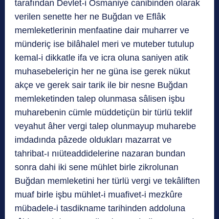
tarafından Devlet-i Osmaniye canibinden olarak
verilen senette her ne Buğdan ve Eflâk
memleketlerinin menfaatine dair muharrer ve
münderiç ise bilâhalel meri ve muteber tutulup
kemal-i dikkatle ifa ve icra oluna saniyen atik
muhasebeleriçin her ne güna ise gerek nükut
akçe ve gerek sair tarik ile bir nesne Buğdan
memleketinden talep olunmasa sâlisen işbu
muharebenin cümle müddetiçün bir türlü teklif
veyahut âher vergi talep olunmayup muharebe
imdadında pâzede oldukları mazarrat ve
tahribat-ı nıüteaddidelerine nazaran bundan
sonra dahi iki sene mühlet birle zikrolunan
Buğdan memleketini her türlü vergi ve tekâliften
muaf birle işbu mühlet-i muafivet-i mezkûre
mübadele-i tasdikname tarihinden addoluna