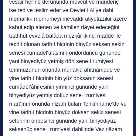
vesair her ne derununda mevcut ve münderiç
ise red ve teslim eder ve Devlet-i Aliye dahi
memalik-i merhumeyi mevaddı atiyetizzikir üzere
kabul edip alenen ve kamilen riayet edeceğini
taahhüt evvelâ balâda mezkûr ikinci madde ile
tecdit olunan tarih-i hicrinin binyüz seksen sekiz
senesi cumadel’ulasının ondördüncü gününde
yani binyediyüz yetmiş dört sene-i rumiyesi
temmuzunun onunda münakid ahitnamede ve
yine tarih-i hicrinin bin yüz doksanın senesi
cumâdel’âhiresinin yirminci gününde yani
binyediyüz yetmiş dokuz sene-i rumiyesi
mart’ının onunda nizam bulan Tenkihname’de ve
vine tarih-i hicrinin binyüz doksan sekiz senesi
seferinin onbesinci gününde yani binyediyüz
seksenüç sene-i rumiyesi dahilinde Veziriâzam