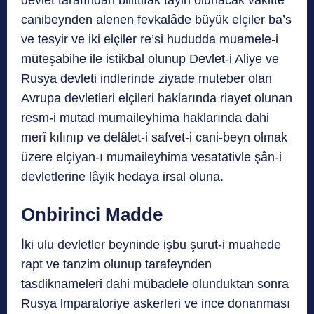
canibeynden alenen fevkalâde büyük elçiler ba’s
ve tesyir ve iki elçiler re’si hududda muamele-i
müteşabihe ile istikbal olunup Devlet-i Aliye ve
Rusya devleti indlerinde ziyade muteber olan
Avrupa devletleri elçileri haklarında riayet olunan
resm-i mutad mumaileyhima haklarında dahi
merî kılınıp ve delâlet-i safvet-i cani-beyn olmak
üzere elçiyan-ı mumaileyhima vesatativle şân-i
devletlerine lâyik hedaya irsal oluna.
Onbirinci Madde
İki ulu devletler beyninde işbu şurut-i muahede
rapt ve tanzim olunup tarafeynden
tasdiknameleri dahi mübadele olunduktan sonra
Rusya lmparatoriye askerleri ve ince donanması