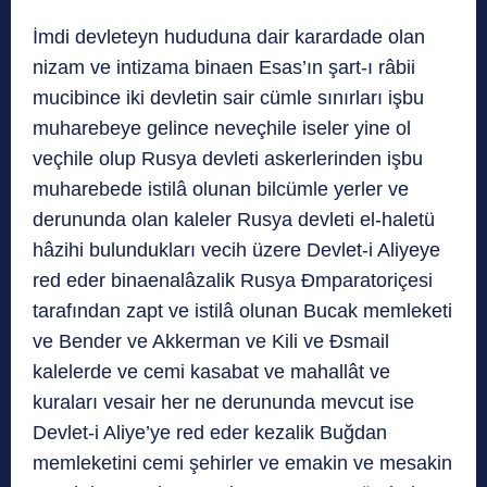
İmdi devleteyn hududuna dair karardade olan
nizam ve intizama binaen Esas’ın şart-ı râbii
mucibince iki devletin sair cümle sınırları işbu
muharebeye gelince neveçhile iseler yine ol
veçhile olup Rusya devleti askerlerinden işbu
muharebede istilâ olunan bilcümle yerler ve
derununda olan kaleler Rusya devleti el-haletü
hâzihi bulundukları vecih üzere Devlet-i Aliyeye
red eder binaenalâzalik Rusya Đmparatoriçesi
tarafından zapt ve istilâ olunan Bucak memleketi
ve Bender ve Akkerman ve Kili ve Đsmail
kalelerde ve cemi kasabat ve mahallât ve
kuraları vesair her ne derununda mevcut ise
Devlet-i Aliye’ye red eder kezalik Buğdan
memleketini cemi şehirler ve emakin ve mesakin